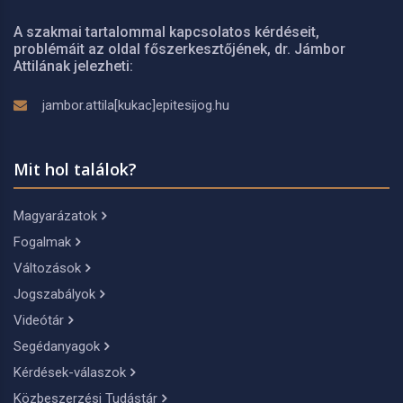
A szakmai tartalommal kapcsolatos kérdéseit,
problémáit az oldal főszerkesztőjének, dr. Jámbor
Attilának jelezheti:
jambor.attila[kukac]epitesijog.hu
Mit hol találok?
Magyarázatok
Fogalmak
Változások
Jogszabályok
Videótár
Segédanyagok
Kérdések-válaszok
Közbeszerzési Tudástár