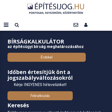
BÍRSÁGKALKULÁTOR
az építésügyi bírság meghatározásához
Érdekel
Időben értesítjük önt a
jogszabályváltozásokról
Kérje INGYENES hírlevelünket!
Feliratkozás
Keresés