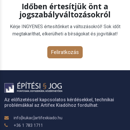
Időben értesítjük önt a
jogszabályváltozásokról
Kérje INGYENES értesítőnket a változásokról! Sok időt
megtakaríthat, elkerülheti a bírságokat és jogvitákat!
Feliratkozás
Az előfizetéssel kapcsolatos kérdésekkel, technikai
problémákkal az Artifex Kiadóhoz fordulhat:
info[kukac]artifexkiado.hu
+36 1 783 1711