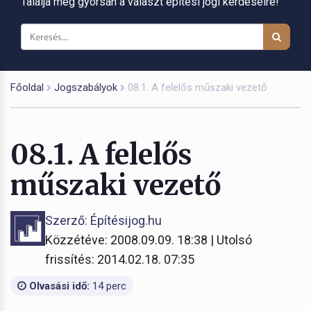
Találja meg gyorsan a választ építési jogi kérdéseire!
Főoldal
Jogszabályok
08.1. A felelős műszaki vezető
08.1. A felelős
műszaki vezető
Szerző: Építésijog.hu
Közzétéve: 2008.09.09. 18:38 | Utolsó
frissítés: 2014.02.18. 07:35
Olvasási idő:
14 perc