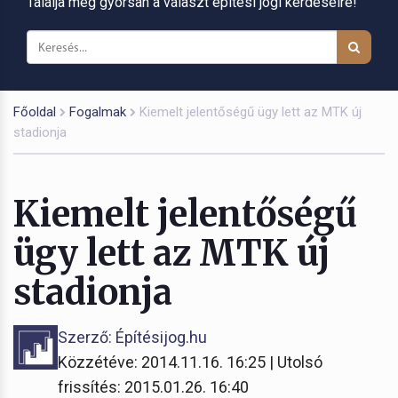
Találja meg gyorsan a választ építési jogi kérdéseire!
Főoldal
Fogalmak
Kiemelt jelentőségű ügy lett az MTK új
stadionja
Kiemelt jelentőségű
ügy lett az MTK új
stadionja
Szerző: Építésijog.hu
Közzétéve: 2014.11.16. 16:25 | Utolsó
frissítés: 2015.01.26. 16:40