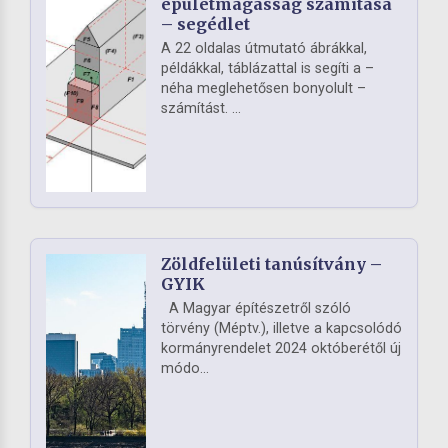
épületmagasság számítása
– segédlet
A 22 oldalas útmutató ábrákkal,
példákkal, táblázattal is segíti a –
néha meglehetősen bonyolult –
számítást. ...
Zöldfelületi tanúsítvány –
GYIK
A Magyar építészetről szóló
törvény (Méptv.), illetve a kapcsolódó
kormányrendelet 2024 októberétől új
módo...