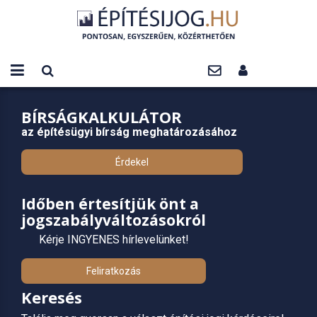
BÍRSÁGKALKULÁTOR
az építésügyi bírság meghatározásához
Érdekel
Időben értesítjük önt a
jogszabályváltozásokról
Kérje INGYENES hírlevelünket!
Feliratkozás
Keresés