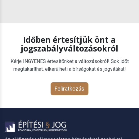
Időben értesítjük önt a
jogszabályváltozásokról
Kérje INGYENES értesítőnket a változásokról! Sok időt
megtakaríthat, elkerülheti a bírságokat és jogvitákat!
Feliratkozás