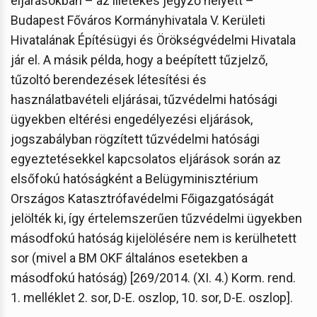
eljárásokban – az illetékes jegyző helyett –
Budapest Főváros Kormányhivatala V. Kerületi
Hivatalának Építésügyi és Örökségvédelmi Hivatala
jár el. A másik példa, hogy a beépített tűzjelző,
tűzoltó berendezések létesítési és
használatbavételi eljárásai, tűzvédelmi hatósági
ügyekben eltérési engedélyezési eljárások,
jogszabályban rögzített tűzvédelmi hatósági
egyeztetésekkel kapcsolatos eljárások során az
elsőfokú hatóságként a Belügyminisztérium
Országos Katasztrófavédelmi Főigazgatóságát
jelölték ki, így értelemszerűen tűzvédelmi ügyekben
másodfokú hatóság kijelölésére nem is kerülhetett
sor (mivel a BM OKF általános esetekben a
másodfokú hatóság) [269/2014. (XI. 4.) Korm. rend.
1. melléklet 2. sor, D-E. oszlop, 10. sor, D-E. oszlop].