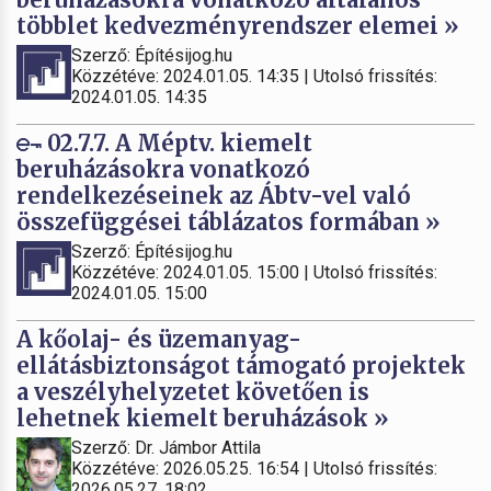
többlet kedvezményrendszer elemei »
Szerző: Építésijog.hu
Közzétéve: 2024.01.05. 14:35 | Utolsó frissítés:
2024.01.05. 14:35
02.7.7. A Méptv. kiemelt
beruházásokra vonatkozó
rendelkezéseinek az Ábtv-vel való
összefüggései táblázatos formában »
Szerző: Építésijog.hu
Közzétéve: 2024.01.05. 15:00 | Utolsó frissítés:
2024.01.05. 15:00
A kőolaj- és üzemanyag-
ellátásbiztonságot támogató projektek
a veszélyhelyzetet követően is
lehetnek kiemelt beruházások »
Szerző: Dr. Jámbor Attila
Közzétéve: 2026.05.25. 16:54 | Utolsó frissítés:
2026.05.27. 18:02