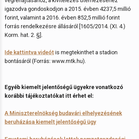
végrehajtásához, a kivitelezés ütemezéséhez
igazodva gondoskodjon a 2015. évben 4237,5 millió
forint, valamint a 2016. évben 852,5 millió forint
forrás rendelkezésre állásáról [1605/2014. (XI. 4.)
Korm. hat. 2. §].
Ide kattintva videót
is megtekinthet a stadion
bontásáról (Forrás: www.mtk.hu).
Egyéb kiemelt jelentőségű ügyekre vonatkozó
korábbi tájékoztatókat itt érhet el:
A Miniszterelnökség budavári elhelyezésének
beruházása kiemelt jelentőségű ügy