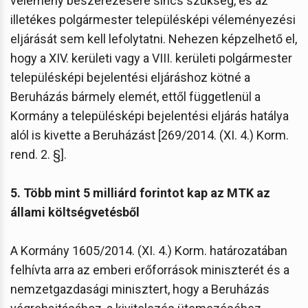
vélemény beszerezésére sincs szükség, és az
illetékes polgármester településképi véleményezési
eljárását sem kell lefolytatni. Nehezen képzelhető el,
hogy a XIV. kerületi vagy a VIII. kerületi polgármester
településképi bejelentési eljáráshoz kötné a
Beruházás bármely elemét, ettől függetlenül a
Kormány a településképi bejelentési eljárás hatálya
alól is kivette a Beruházást [269/2014. (XI. 4.) Korm.
rend. 2. §].
5. Több mint 5 milliárd forintot kap az MTK az
állami költségvetésből
A Kormány 1605/2014. (XI. 4.) Korm. határozatában
felhívta arra az emberi erőforrások miniszterét és a
nemzetgazdasági minisztert, hogy a Beruházás