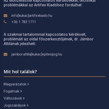
Az előfizetéssel kapcsolatos kérdésekkel, technikai
problémákkal az Artifex Kiadóhoz fordulhat:
info[kukac]artifexkiado.hu
+36 1 783 1711
A szakmai tartalommal kapcsolatos kérdéseit,
problémáit az oldal főszerkesztőjének, dr. Jámbor
Attilának jelezheti:
jambor.attila[kukac]epitesijog.hu
Mit hol találok?
Magyarázatok
Fogalmak
Változások
Jogszabályok