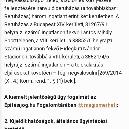
megvalósuló sporttelep, stadion és környezete
fejlesztésére irányuló beruházás (a továbbiakban:
Beruházás) három ingatlant érint, két kerületben. A
Beruházás a Budapest XIV. kerületi, 31267/91
helyrajzi számú ingatlanon fekvő Lantos Mihály
Sporttelepen, a VIII. kerületi, a 38852/6 helyrajzi
számú ingatlanon fekvő Hidegkuti Nándor
Stadionon, továbbá a VIII. kerületi, a 38821/4/6
helyrajzi számú ingatlanon – a telekalakítási
eljárásokat követően – fog megvalósulni [269/2014.
(XI. 4.) Korm. rend. 1. § (1) bek.].
A kiemelt jelentőségű ügy fogalmát az
Építésijog.hu Fogalomtárában
itt megismerheti
:
2. Kijelölt hatóságok, általános ügyintézési