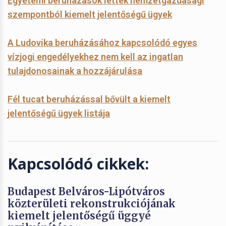
Egyetemi beruházások lettek nemzetgazdasági
szempontból kiemelt jelentőségű ügyek
A Ludovika beruházásához kapcsolódó egyes
vízjogi engedélyekhez nem kell az ingatlan
tulajdonosainak a hozzájárulása
Fél tucat beruházással bővült a kiemelt
jelentőségű ügyek listája
Kapcsolódó cikkek:
Budapest Belváros-Lipótváros
közterületi rekonstrukciójának
kiemelt jelentőségű üggyé