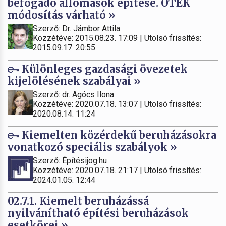
befogadó állomások építése. OTÉK
módosítás várható »
Szerző: Dr. Jámbor Attila
Közzétéve: 2015.08.23. 17:09 | Utolsó frissítés:
2015.09.17. 20:55
Különleges gazdasági övezetek
kijelölésének szabályai »
Szerző: dr. Agócs Ilona
Közzétéve: 2020.07.18. 13:07 | Utolsó frissítés:
2020.08.14. 11:24
Kiemelten közérdekű beruházásokra
vonatkozó speciális szabályok »
Szerző: Építésijog.hu
Közzétéve: 2020.07.18. 21:17 | Utolsó frissítés:
2024.01.05. 12:44
02.7.1. Kiemelt beruházássá
nyilvánítható építési beruházások
esetkörei »