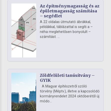
Az építménymagasság és az
épületmagasság számítása
– segédlet
A 22 oldalas útmutató ábrákkal,
példákkal, táblázattal is segíti a –
néha meglehetősen bonyolult –
számítást. ...
Zöldfelületi tanúsítvány –
GYIK
A Magyar építészetről szóló
törvény (Méptv.), illetve a kapcsolódó
kormányrendelet 2024 októberétől új
módo...