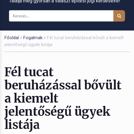
Találja meg gyorsan a választ építési jogi kérdéseire!
Főoldal
Fogalmak
Fél tucat beruházással bővült a kiemelt
jelentőségű ügyek listája
Fél tucat
beruházással bővült
a kiemelt
jelentőségű ügyek
listája