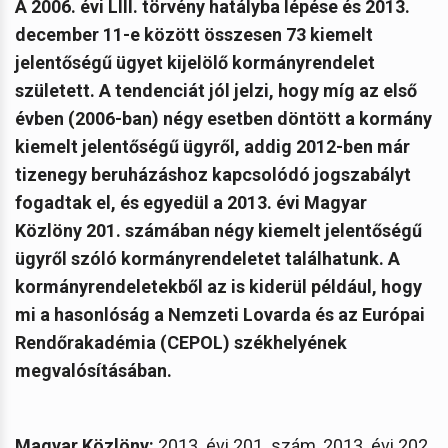
A 2006. évi LIII. törvény hatályba lépése és 2013.
december 11-e között összesen 73 kiemelt
jelentőségű ügyet kijelölő kormányrendelet
született. A tendenciát jól jelzi, hogy míg az első
évben (2006-ban) négy esetben döntött a kormány
kiemelt jelentőségű ügyről, addig 2012-ben már
tizenegy beruházáshoz kapcsolódó jogszabályt
fogadtak el, és egyedül a 2013. évi Magyar
Közlöny 201. számában négy kiemelt jelentőségű
ügyről szóló kormányrendeletet találhatunk. A
kormányrendeletekből az is kiderül például, hogy
mi a hasonlóság a Nemzeti Lovarda és az Európai
Rendőrakadémia (CEPOL) székhelyének
megvalósításában.
Magyar Közlöny:
2013. évi 201. szám, 2013. évi 202.