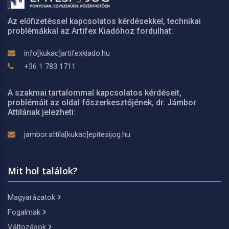
Az előfizetéssel kapcsolatos kérdésekkel, technikai
problémákkal az Artifex Kiadóhoz fordulhat:
info[kukac]artifexkiado.hu
+36 1 783 1711
A szakmai tartalommal kapcsolatos kérdéseit,
problémáit az oldal főszerkesztőjének, dr. Jámbor
Attilának jelezheti:
jambor.attila[kukac]epitesijog.hu
Mit hol találok?
Magyarázatok
Fogalmak
Változások