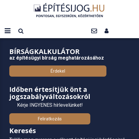
BÍRSÁGKALKULÁTOR
az építésügyi bírság meghatározásához
Érdekel
Időben értesítjük önt a
jogszabályváltozásokról
Kérje INGYENES hírlevelünket!
Feliratkozás
Keresés