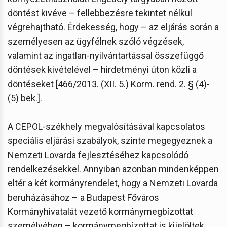
döntést kivéve – fellebbezésre tekintet nélkül
végrehajtható. Érdekesség, hogy – az eljárás során a
személyesen az ügyfélnek szóló végzések,
valamint az ingatlan-nyilvántartással összefüggő
döntések kivételével – hirdetményi úton közli a
döntéseket [466/2013. (XII. 5.) Korm. rend. 2. § (4)-
(5) bek.].
A CEPOL-székhely megvalósításával kapcsolatos
speciális eljárási szabályok, szinte megegyeznek a
Nemzeti Lovarda fejlesztéséhez kapcsolódó
rendelkezésekkel. Annyiban azonban mindenképpen
eltér a két kormányrendelet, hogy a Nemzeti Lovarda
beruházásához – a Budapest Főváros
Kormányhivatalát vezető kormánymegbízottat
személyében – kormánymegbízottat is kijelöltek,