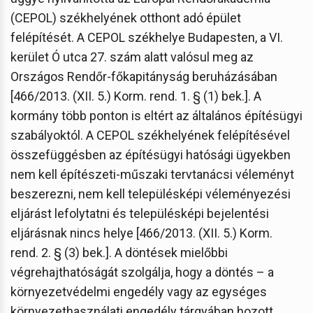
(CEPOL) székhelyének otthont adó épület
felépítését. A CEPOL székhelye Budapesten, a VI.
kerület Ó utca 27. szám alatt valósul meg az
Országos Rendőr-főkapitányság beruházásában
[466/2013. (XII. 5.) Korm. rend. 1. § (1) bek.]. A
kormány több ponton is eltért az általános építésügyi
szabályoktól. A CEPOL székhelyének felépítésével
összefüggésben az építésügyi hatósági ügyekben
nem kell építészeti-műszaki tervtanácsi véleményt
beszerezni, nem kell településképi véleményezési
eljárást lefolytatni és településképi bejelentési
eljárásnak nincs helye [466/2013. (XII. 5.) Korm.
rend. 2. § (3) bek.]. A döntések mielőbbi
végrehajthatóságát szolgálja, hogy a döntés – a
környezetvédelmi engedély vagy az egységes
környezethasználati engedély tárgyában hozott