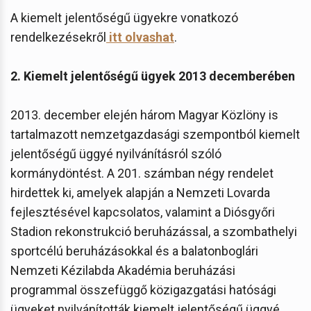
A kiemelt jelentőségű ügyekre vonatkozó
rendelkezésekről
itt olvashat
.
2. Kiemelt jelentőségű ügyek 2013 decemberében
2013. december elején három Magyar Közlöny is
tartalmazott nemzetgazdasági szempontból kiemelt
jelentőségű üggyé nyilvánításról szóló
kormánydöntést. A 201. számban négy rendelet
hirdettek ki, amelyek alapján a Nemzeti Lovarda
fejlesztésével kapcsolatos, valamint a Diósgyőri
Stadion rekonstrukció beruházással, a szombathelyi
sportcélú beruházásokkal és a balatonboglári
Nemzeti Kézilabda Akadémia beruházási
programmal összefüggő közigazgatási hatósági
ügyeket nyilvánították kiemelt jelentőségű üggyé.