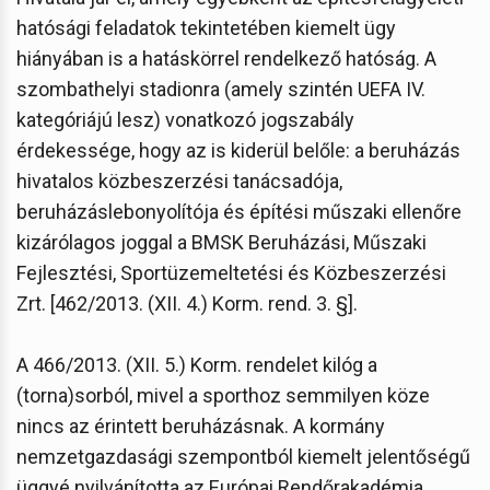
hatósági feladatok tekintetében kiemelt ügy
hiányában is a hatáskörrel rendelkező hatóság. A
szombathelyi stadionra (amely szintén UEFA IV.
kategóriájú lesz) vonatkozó jogszabály
érdekessége, hogy az is kiderül belőle: a beruházás
hivatalos közbeszerzési tanácsadója,
beruházáslebonyolítója és építési műszaki ellenőre
kizárólagos joggal a BMSK Beruházási, Műszaki
Fejlesztési, Sportüzemeltetési és Közbeszerzési
Zrt. [462/2013. (XII. 4.) Korm. rend. 3. §].
A 466/2013. (XII. 5.) Korm. rendelet kilóg a
(torna)sorból, mivel a sporthoz semmilyen köze
nincs az érintett beruházásnak. A kormány
nemzetgazdasági szempontból kiemelt jelentőségű
üggyé nyilvánította az Európai Rendőrakadémia