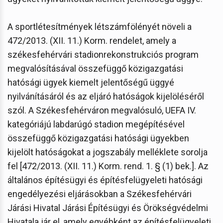
A sportlétesítmények létszámfölényét növeli a
472/2013. (XII. 11.) Korm. rendelet, amely a
székesfehérvári stadionrekonstrukciós program
megvalósításával összefüggő közigazgatási
hatósági ügyek kiemelt jelentőségű üggyé
nyilvánításáról és az eljáró hatóságok kijelöléséről
szól. A Székesfehérváron megvalósuló, UEFA IV.
kategóriájú labdarúgó stadion megépítésével
összefüggő közigazgatási hatósági ügyekben
kijelölt hatóságokat a jogszabály melléklete sorolja
fel [472/2013. (XII. 11.) Korm. rend. 1. § (1) bek.]. Az
általános építésügyi és építésfelügyeleti hatósági
engedélyezési eljárásokban a Székesfehérvári
Járási Hivatal Járási Építésügyi és Örökségvédelmi
Hivatala jár el, amely egyébként az építésfelügyeleti