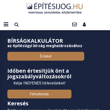
BÍRSÁGKALKULÁTOR
az építésügyi bírság meghatározásához
Érdekel
Időben értesítjük önt a
jogszabályváltozásokról
Kérje INGYENES hírlevelünket!
Feliratkozás
Keresés