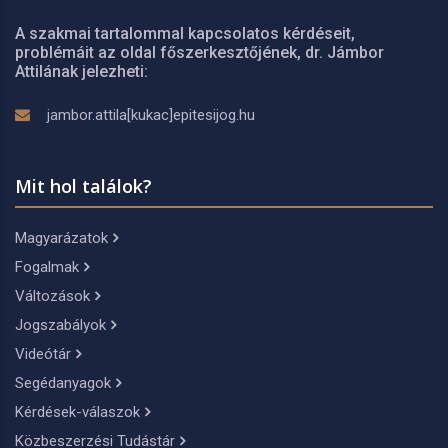
A szakmai tartalommal kapcsolatos kérdéseit,
problémáit az oldal főszerkesztőjének, dr. Jámbor
Attilának jelezheti:
jambor.attila[kukac]epitesijog.hu
Mit hol találok?
Magyarázatok
Fogalmak
Változások
Jogszabályok
Videótár
Segédanyagok
Kérdések-válaszok
Közbeszerzési Tudástár