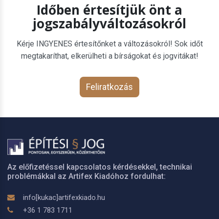
Időben értesítjük önt a
jogszabályváltozásokról
Kérje INGYENES értesítőnket a változásokról! Sok időt
megtakaríthat, elkerülheti a bírságokat és jogvitákat!
Feliratkozás
Az előfizetéssel kapcsolatos kérdésekkel, technikai
problémákkal az Artifex Kiadóhoz fordulhat:
info[kukac]artifexkiado.hu
+36 1 783 1711