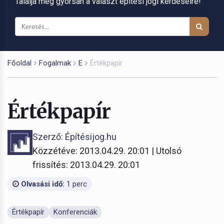
Találja meg gyorsan a választ építési jogi kérdéseire!
Főoldal
Fogalmak
E
Értékpapír
Értékpapír
Szerző: Építésijog.hu
Közzétéve: 2013.04.29. 20:01 | Utolsó
frissítés: 2013.04.29. 20:01
Olvasási idő:
1 perc
Értékpapír
Konferenciák