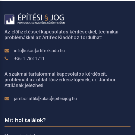
Az előfizetéssel kapcsolatos kérdésekkel, technikai
problémákkal az Artifex Kiadóhoz fordulhat:
info[kukac]artifexkiado.hu
+36 1 783 1711
A szakmai tartalommal kapcsolatos kérdéseit,
problémáit az oldal főszerkesztőjének, dr. Jámbor
Attilának jelezheti:
jambor.attila[kukac]epitesijog.hu
Mit hol találok?