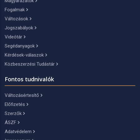
Magyarázatok
Fogalmak
Változások
Jogszabályok
Videótár
Segédanyagok
Kérdések-válaszok
Közbeszerzési Tudástár
Fontos tudnivalók
Változásértesítő
Előfizetés
Szerzők
ÁSZF
Adatvédelem