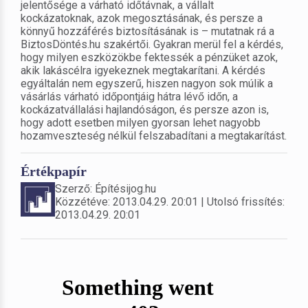
jelentősége a várható időtávnak, a vállalt
kockázatoknak, azok megosztásának, és persze a
könnyű hozzáférés biztosításának is – mutatnak rá a
BiztosDöntés.hu szakértői. Gyakran merül fel a kérdés,
hogy milyen eszközökbe fektessék a pénzüket azok,
akik lakáscélra igyekeznek megtakarítani. A kérdés
egyáltalán nem egyszerű, hiszen nagyon sok múlik a
vásárlás várható időpontjáig hátra lévő időn, a
kockázatvállalási hajlandóságon, és persze azon is,
hogy adott esetben milyen gyorsan lehet nagyobb
hozamveszteség nélkül felszabadítani a megtakarítást.
Értékpapír
Szerző: Építésijog.hu
Közzétéve: 2013.04.29. 20:01 | Utolsó frissítés:
2013.04.29. 20:01