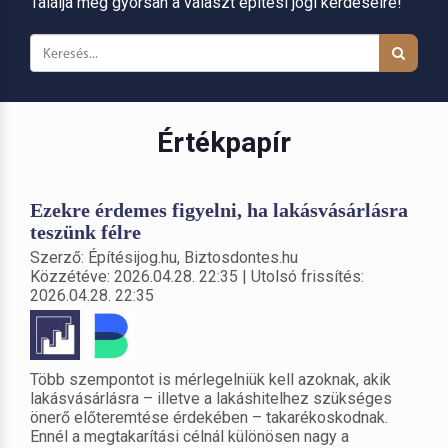
Találja meg gyorsan a választ építési jogi kérdéseire!
Értékpapír
Ezekre érdemes figyelni, ha lakásvásárlásra
teszünk félre
Szerző: Építésijog.hu, Biztosdontes.hu
Közzétéve: 2026.04.28. 22:35 | Utolsó frissítés:
2026.04.28. 22:35
Több szempontot is mérlegelniük kell azoknak, akik
lakásvásárlásra – illetve a lakáshitelhez szükséges
önerő előteremtése érdekében – takarékoskodnak.
Ennél a megtakarítási célnál különösen nagy a