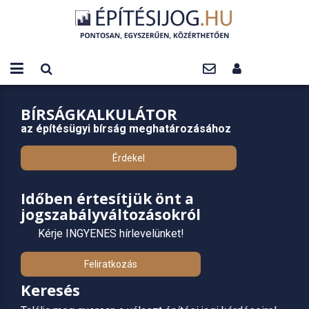
BÍRSÁGKALKULÁTOR
az építésügyi bírság meghatározásához
Érdekel
Időben értesítjük önt a
jogszabályváltozásokról
Kérje INGYENES hírlevelünket!
Feliratkozás
Keresés