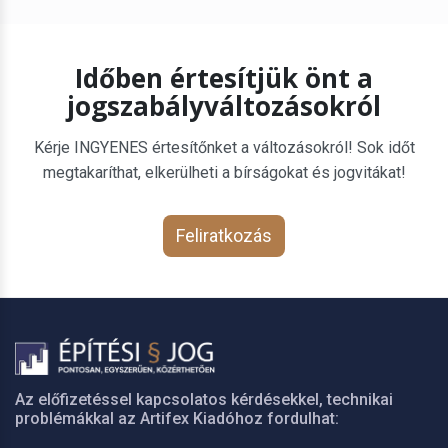
Időben értesítjük önt a
jogszabályváltozásokról
Kérje INGYENES értesítőnket a változásokról! Sok időt
megtakaríthat, elkerülheti a bírságokat és jogvitákat!
Feliratkozás
Az előfizetéssel kapcsolatos kérdésekkel, technikai
problémákkal az Artifex Kiadóhoz fordulhat: