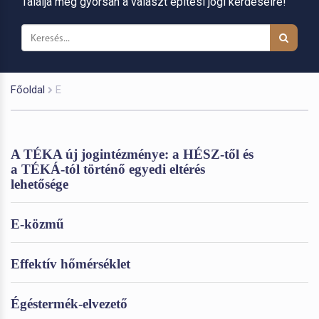
Találja meg gyorsan a választ építési jogi kérdéseire!
Főoldal
E
A TÉKA új jogintézménye: a HÉSZ-től és
a TÉKÁ-tól történő egyedi eltérés
lehetősége
E-közmű
Effektív hőmérséklet
Égéstermék-elvezető