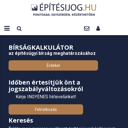
BÍRSÁGKALKULÁTOR
az építésügyi bírság meghatározásához
Érdekel
Időben értesítjük önt a
jogszabályváltozásokról
Kérje INGYENES hírlevelünket!
Feliratkozás
Keresés