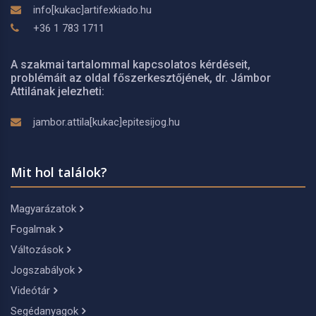
info[kukac]artifexkiado.hu
+36 1 783 1711
A szakmai tartalommal kapcsolatos kérdéseit,
problémáit az oldal főszerkesztőjének, dr. Jámbor
Attilának jelezheti:
jambor.attila[kukac]epitesijog.hu
Mit hol találok?
Magyarázatok
Fogalmak
Változások
Jogszabályok
Videótár
Segédanyagok