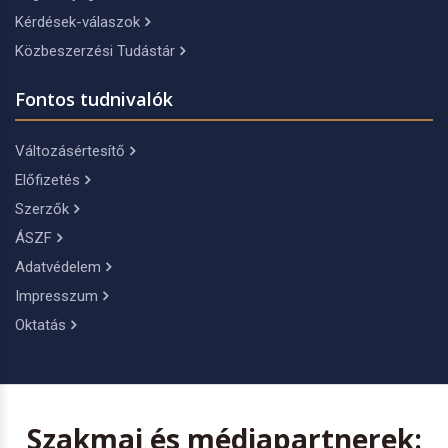
Kérdések-válaszok
Közbeszerzési Tudástár
Fontos tudnivalók
Változásértesítő
Előfizetés
Szerzők
ÁSZF
Adatvédelem
Impresszum
Oktatás
Szakmai és médiapartnerek: