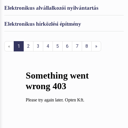
Elektronikus alvállalkozói nyilvántartás
Elektronikus hírközlési építmény
«
1
2
3
4
5
6
7
8
»