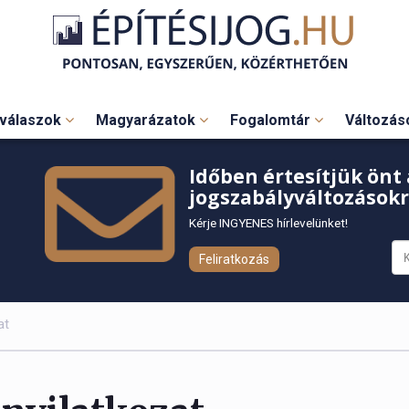
válaszok
Magyarázatok
Fogalomtár
Változá
Időben értesítjük önt 
jogszabályváltozásokr
Kérje INGYENES hírlevelünket!
Feliratkozás
at