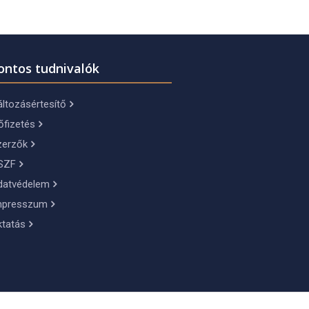
ontos tudnivalók
ltozásértesítő
őfizetés
zerzők
SZF
datvédelem
mpresszum
ktatás