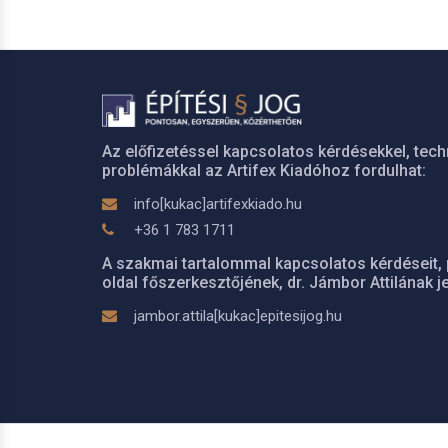
Az előfizetéssel kapcsolatos kérdésekkel, tech
problémákkal az Artifex Kiadóhoz fordulhat:
info[kukac]artifexkiado.hu
+36 1 783 1711
A szakmai tartalommal kapcsolatos kérdéseit, 
oldal főszerkesztőjének, dr. Jámbor Attilának je
jambor.attila[kukac]epitesijog.hu