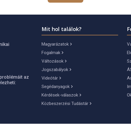
Mit hol találok?
F
Magyarázatok
Vá
nikai
Fogalmak
El
Változások
S
Jogszabályok
Á
problémáit az
Videótár
A
lezheti:
Segédanyagok
I
Kérdések-válaszok
O
Közbeszerzési Tudástár