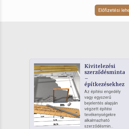
Előfizetési le
Kivitelezési
szerződésminta
–
építkezésekhez
Az építési engedély
vagy egyszerű
bejelentés alapján
végzett építési
tevékenységekre
alkalmazható
szerződésmin...