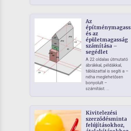
Az
építménymagass
és az
épületmagasság
számítása –
segédlet
A 22 oldalas útmutató
ábrákkal, példákkal,
táblázattal is segíti a –
néha meglehetősen
bonyolult –
számítást. ...
Kivitelezési
szerződésminta
felújításokhoz,