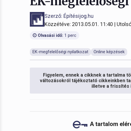
EK-megfelelőségi
Szerző: Építésijog.hu
Közzétéve: 2013.05.01. 11:40 | Utolsó
Olvasási idő:
1 perc
EK-megfelelőségi nyilatkozat
Online képzések
Figyelem, ennek a cikknek a tartalma töb
változásokról tájékoztató cikkeinkben ta
illetve a frissíté
A tartalom elé