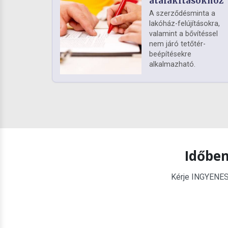
átalakításokhoz
A szerződésminta a
lakóház-felújításokra,
valamint a bővítéssel
nem járó tetőtér-
beépítésekre
alkalmazható.
Időben
Kérje INGYENES é