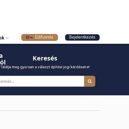
Előfizetés
Bejelentkezés
sok
a
Keresés
ól
Találja meg gyorsan a választ építési jogi kérdéseire!