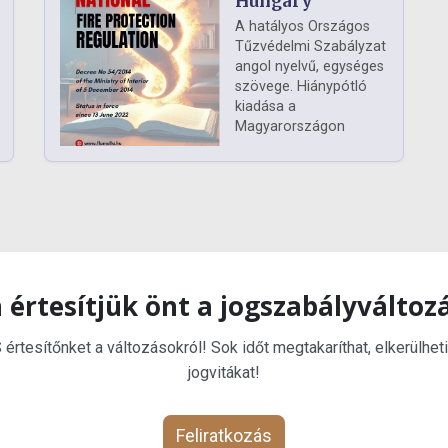
Hungary
A hatályos Országos
Tűzvédelmi Szabályzat
angol nyelvű, egységes
szövege. Hiánypótló
kiadása a
Magyarországon
 értesítjük önt a jogszabályváltoz
rtesítőnket a változásokról! Sok időt megtakaríthat, elkerülheti
jogvitákat!
Feliratkozás