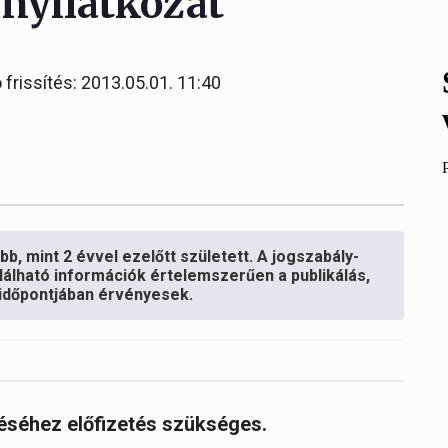
 nyilatkozat
 frissítés: 2013.05.01. 11:40
b, mint 2 évvel ezelőtt született. A jogszabály-
lálható információk értelemszerűen a publikálás,
s időpontjában érvényesek.
réséhez előfizetés szükséges.