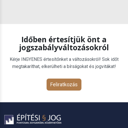
Időben értesítjük önt a
jogszabályváltozásokról
Kérje INGYENES értesítőnket a változásokról! Sok időt
megtakaríthat, elkerülheti a bírságokat és jogvitákat!
Feliratkozás