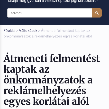
Találja meg gyorsan a választ építési jogi kérdéseire!
Főoldal
Változások
Átmeneti felmentést kaptak az
önkormányzatok a reklámelhelyezés egyes korlátai alól
Átmeneti felmentést
kaptak az
önkormányzatok a
reklámelhelyezés
egyes korlátai alól