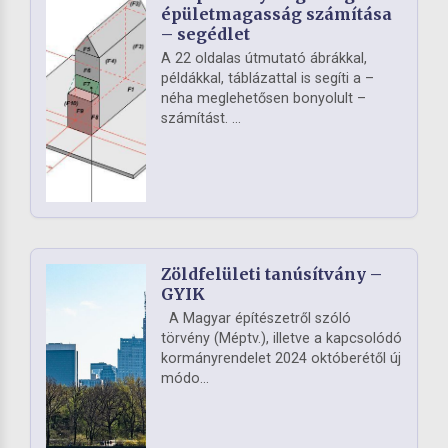
épületmagasság számítása
– segédlet
A 22 oldalas útmutató ábrákkal,
példákkal, táblázattal is segíti a –
néha meglehetősen bonyolult –
számítást. ...
Zöldfelületi tanúsítvány –
GYIK
A Magyar építészetről szóló
törvény (Méptv.), illetve a kapcsolódó
kormányrendelet 2024 októberétől új
módo...