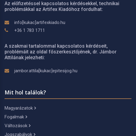
Az előfizetéssel kapcsolatos kérdésekkel, technikai
problémákkal az Artifex Kiadóhoz fordulhat:
info[kukac]artifexkiado.hu
+36 1 783 1711
A szakmai tartalommal kapcsolatos kérdéseit,
problémáit az oldal főszerkesztőjének, dr. Jámbor
Attilának jelezheti:
jambor.attila[kukac]epitesijog.hu
Mit hol találok?
Magyarázatok
Fogalmak
Változások
Jogszabályok