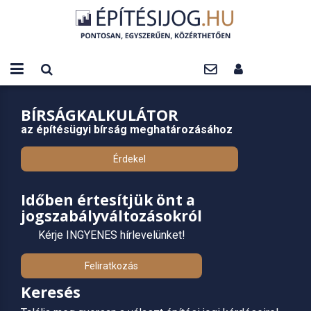
BÍRSÁGKALKULÁTOR
az építésügyi bírság meghatározásához
Érdekel
Időben értesítjük önt a
jogszabályváltozásokról
Kérje INGYENES hírlevelünket!
Feliratkozás
Keresés