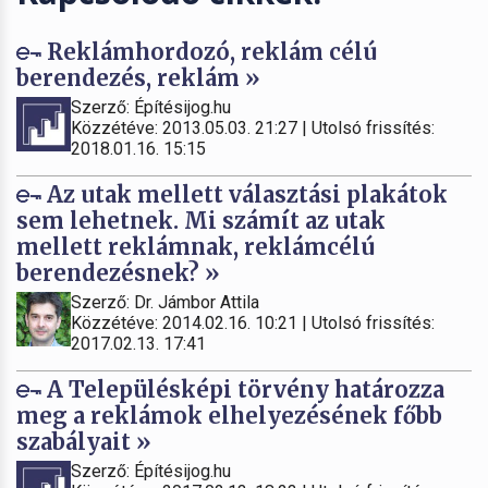
Reklámhordozó, reklám célú
berendezés, reklám »
Szerző: Építésijog.hu
Közzétéve: 2013.05.03. 21:27 | Utolsó frissítés:
2018.01.16. 15:15
Az utak mellett választási plakátok
sem lehetnek. Mi számít az utak
mellett reklámnak, reklámcélú
berendezésnek? »
Szerző: Dr. Jámbor Attila
Közzétéve: 2014.02.16. 10:21 | Utolsó frissítés:
2017.02.13. 17:41
A Településképi törvény határozza
meg a reklámok elhelyezésének főbb
szabályait »
Szerző: Építésijog.hu