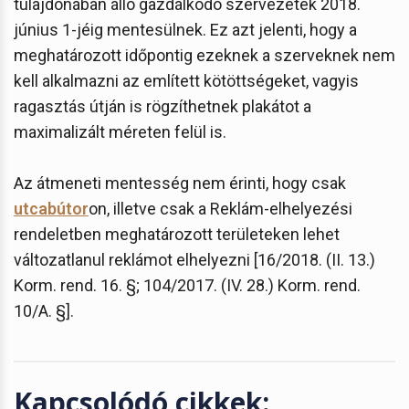
tulajdonában álló gazdálkodó szervezetek 2018.
június 1-jéig mentesülnek. Ez azt jelenti, hogy a
meghatározott időpontig ezeknek a szerveknek nem
kell alkalmazni az említett kötöttségeket, vagyis
ragasztás útján is rögzíthetnek plakátot a
maximalizált méreten felül is.
Az átmeneti mentesség nem érinti, hogy csak
utcabútor
on, illetve csak a Reklám-elhelyezési
rendeletben meghatározott területeken lehet
változatlanul reklámot elhelyezni [16/2018. (II. 13.)
Korm. rend. 16. §; 104/2017. (IV. 28.) Korm. rend.
10/A. §].
Kapcsolódó cikkek: