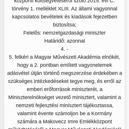
központi költségvetéséről szóló 2015. évi C.
törvény 1. melléklet XLIII. Az állami vagyonnal
kapcsolatos bevételek és kiadások fejezetben
biztosítsa;
Felelős: nemzetgazdasági miniszter
Határidő: azonnal
4. -
5. felkéri a Magyar Művészeti Akadémia elnökét,
hogy a 2. pontban említett vagyonelemek
adásvétel útján történő megszerzése érdekében a
szükséges intézkedéseket tegye meg, és erről az
emberi erőforrások miniszterét, a
Miniszterelnökséget vezető minisztert, valamint a
nemzeti fejlesztési minisztert tájékoztassa,
valamint évente számoljon be a Kormány
számára a Makovecz Imre Emlékközpont