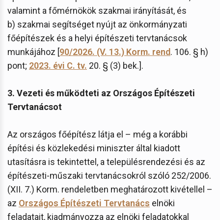
valamint a főmérnökök szakmai irányítását, és
b) szakmai segítséget nyújt az önkormányzati
főépítészek és a helyi építészeti tervtanácsok
munkájához [
90/2026. (V. 13.) Korm. rend
. 106. § h)
pont;
2023. évi C. tv.
20. § (3) bek.].
3. Vezeti és működteti az Országos Építészeti
Tervtanácsot
Az országos főépítész látja el – még a korábbi
építési és közlekedési miniszter által kiadott
utasításra is tekintettel, a településrendezési és az
építészeti-műszaki tervtanácsokról szóló 252/2006.
(XII. 7.) Korm. rendeletben meghatározott kivétellel –
az
Országos Építészeti Tervtanács
elnöki
feladatait, kiadmányozza az elnöki feladatokkal