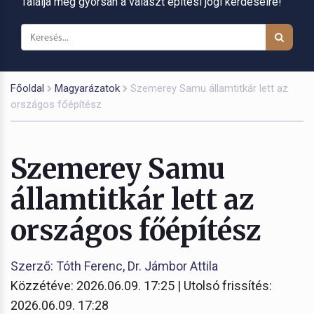
Találja meg gyorsan a választ építési jogi kérdéseire!
Főoldal
Magyarázatok
Szemerey Samu államtitkár lett az
országos főépítész
Szemerey Samu
államtitkár lett az
országos főépítész
Szerző: Tóth Ferenc, Dr. Jámbor Attila
Közzétéve: 2026.06.09. 17:25 | Utolsó frissítés:
2026.06.09. 17:28