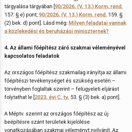
tárgyalása tárgyában [
90/2026. (V. 13.) Korm. rend.
157. § e) pont;
90/2026. (V. 13.) Korm. rend.
159. §
(2) bek. d) pont]. Lásd még:
Milyen feladatai vannak
a közlekedési és beruházási miniszternek?
4. Az állami főépítész záró szakmai véleményével
kapcsolatos feladatok
Az országos főépítész szakmailag irányítja az állami
főépítészi tevékenységet és szükség esetén –
törvényben foglaltak szerint – felügyeleti eljárást
folytathat le [
2023. évi C. tv.
53. § (3) bek. a) pont].
A Méptv. szerint az országos főépítész az új
beépítésre szánt területek kijelölése
vonatkozásában szakmai véleményt nyilvánít. Az