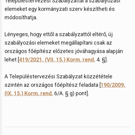
Településtervezési Szabályzattal a szabályozási
elemeket egy kormányzati szerv készítheti és
módosíthatja.
Lényeges, hogy ettől a szabályzattól eltérő, új
szabályozási elemeket megállapítani csak az
országos főépítész előzetes jóváhagyása alapján
lehet [
419/2021. (VII. 15.) Korm. rend.
4. §].
A Településtervezési Szabályzat közzététele
szintén az országos főépítész feladata [
190/2009.
(IX. 15.) Korm. rend.
6/A. § g) pont].