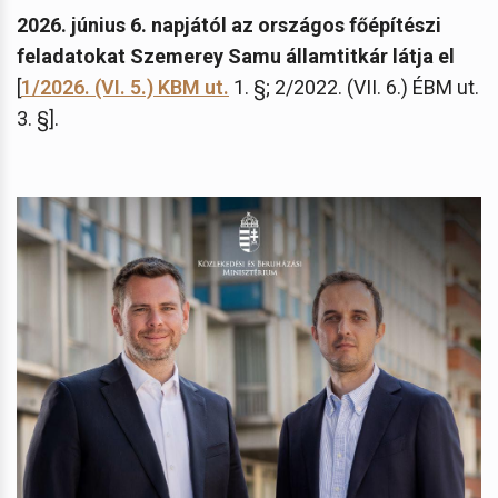
2026. június 6. napjától az országos főépítészi
feladatokat Szemerey Samu államtitkár látja el
[
1/2026. (VI. 5.) KBM ut.
1. §; 2/2022. (VII. 6.) ÉBM ut.
3. §].