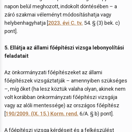
napon belül meghozott, indokolt döntésében – a
záró szakmai véleményt módosításhatja vagy
helybenhagyhatja [
2023. évi C. tv.
54. § (3) bek. c)
pont].
5. Ellátja az állami főépítészi vizsga lebonyolítási
feladatait
Az önkormányzati főépítészeket az állami
főépítészek vizsgáztatják – amennyiben szükséges
–, míg őket (ha lesz köztük valaha olyan, akinek nem
volt korábban önkormányzati főépítészi vizsgája
vagy az alóli mentessége) az országos főépítész
[
190/2009. (IX. 15.) Korm. rend.
6/A. § b) pont].
A főépítészi vizsga kérdéseit és a felkészülést