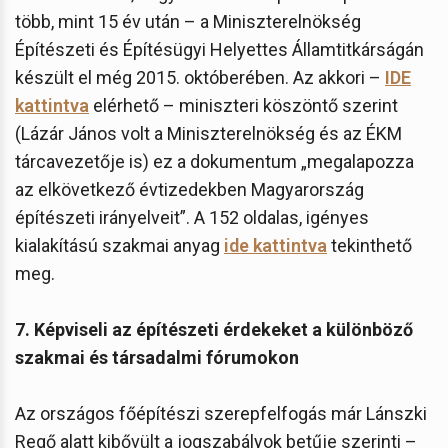
több, mint 15 év után – a Miniszterelnökség
Építészeti és Építésügyi Helyettes Államtitkárságán
készült el még 2015. októberében. Az akkori –
IDE
kattintva
elérhető – miniszteri köszöntő szerint
(Lázár János volt a Miniszterelnökség és az ÉKM
tárcavezetője is) ez a dokumentum „megalapozza
az elkövetkező évtizedekben Magyarország
építészeti irányelveit”. A 152 oldalas, igényes
kialakítású szakmai anyag
ide kattintva
tekinthető
meg.
7. Képviseli az építészeti érdekeket a különböző
szakmai és társadalmi fórumokon
Az országos főépítészi szerepfelfogás már Lánszki
Regő alatt kibővült a jogszabályok betűje szerinti –