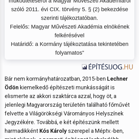
működtetéséről a Magyar Művészeti Akadémiáról
szóló 2011. évi CIX. törvény 5. § (2) bekezdése
szerinti tájékoztatóban.
Felelős: Magyar Művészeti Akadémia elnökének
felkérésével
Határidő: a Kormány tájékoztatása tekintetében
folyamatos”
Bár nem kormányhatározatban, 2015-ben
Lechner
Ödön
kiemelkedő építészeti munkásságát is
elismerte az akkori szaktárca azzal, hogy öt, a
jelenlegi Magyarország területén található főművét
felvette a Világörökségi Várományos Helyszínek
Jegyzékére. Továbbá, e két építészünk mellett
harmadikként
Kós Károly
szerepel a Méptv.-ben,