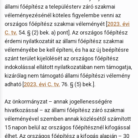
állami főépítész a településterv záró szakmai
véleményezésénél köteles figyelembe venni az
országos főépítész szakmai véleményét [
2023. évi
C. tv.
54. § (2) bek. a) pont]. Az országos főépítész
érdemi nyilatkozatát az állami főépítész szakmai
véleményébe be kell építeni, és ha az új beépítésre
szánt terület kijelölését az országos főépítész
indokolással ellátott nyilatkozatában nem támogatja,
kizárólag nem támogató állami főépítészi vélemény
adható [
2023. évi C. tv.
76. § (5) bek.].
Az önkormányzat – annak jogellenességére
hivatkozással – az állami főépítész záró szakmai
véleményével szemben annak közlésétől számított
15 napon belül az országos főépítésznél kifogással
élhet. Az országos főépítész a kifogás alapján – 30