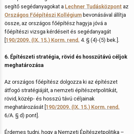
segítő segédanyagokat a
Lechner Tudásközpont
az
Országos Főépítészi Kollégium
bevonásával állítja
össze, az országos főépítész hagyja jóvá a
főépítészi vizsga kérdéseit és segédanyagát
[
190/2009. (IX. 15.) Korm. rend.
4. § (4)-(5) bek.].
6. Építészeti stratégia, rövid és hosszútávú céljok
meghatározása
Az országos főépítész dolgozza ki az építészet
átfogó stratégiáját, a nemzeti építészetpolitikát,
rövid, közép- és hosszú távú céljainak
meghatározását [
190/2009. (IX. 15.) Korm. rend.
6/A. § d) pont].
Érdemes tudni, hogy a Nemzeti Építészetpolitika –