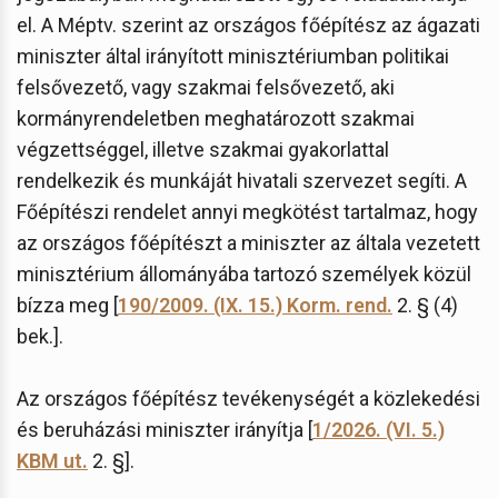
el. A Méptv. szerint az országos főépítész az ágazati
miniszter által irányított minisztériumban politikai
felsővezető, vagy szakmai felsővezető, aki
kormányrendeletben meghatározott szakmai
végzettséggel, illetve szakmai gyakorlattal
rendelkezik és munkáját hivatali szervezet segíti. A
Főépítészi rendelet annyi megkötést tartalmaz, hogy
az országos főépítészt a miniszter az általa vezetett
minisztérium állományába tartozó személyek közül
bízza meg [
190/2009. (IX. 15.) Korm. rend.
2. § (4)
bek.].
Az országos főépítész tevékenységét a közlekedési
és beruházási miniszter irányítja [
1/2026. (VI. 5.)
KBM ut.
2. §].