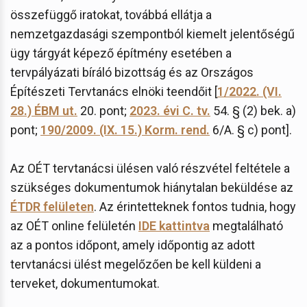
összefüggő iratokat, továbbá ellátja a
nemzetgazdasági szempontból kiemelt jelentőségű
ügy tárgyát képező építmény esetében a
tervpályázati bíráló bizottság és az Országos
Építészeti Tervtanács elnöki teendőit [
1/2022. (VI.
28.) ÉBM ut.
20. pont;
2023. évi C. tv.
54. § (2) bek. a)
pont;
190/2009. (IX. 15.) Korm. rend.
6/A. § c) pont].
Az OÉT tervtanácsi ülésen való részvétel feltétele a
szükséges dokumentumok hiánytalan beküldése az
ÉTDR felületen
. Az érintetteknek fontos tudnia, hogy
az OÉT online felületén
IDE kattintva
megtalálható
az a pontos időpont, amely időpontig az adott
tervtanácsi ülést megelőzően be kell küldeni a
terveket, dokumentumokat.