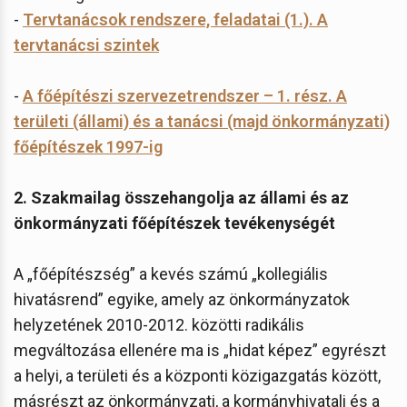
-
Tervtanácsok rendszere, feladatai (1.). A
tervtanácsi szintek
-
A főépítészi szervezetrendszer – 1. rész. A
területi (állami) és a tanácsi (majd önkormányzati)
főépítészek 1997-ig
2. Szakmailag összehangolja az állami és az
önkormányzati főépítészek tevékenységét
A „főépítészség” a kevés számú „kollegiális
hivatásrend” egyike, amely az önkormányzatok
helyzetének 2010-2012. közötti radikális
megváltozása ellenére ma is „hidat képez” egyrészt
a helyi, a területi és a központi közigazgatás között,
másrészt az önkormányzati, a kormányhivatali és a