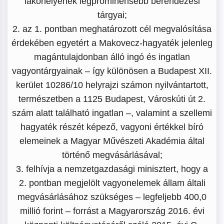
lakóhelyének legprominensebb berendezési
tárgyai;
2. az 1. pontban meghatározott cél megvalósítása
érdekében egyetért a Makovecz-hagyaték jelenleg
magántulajdonban álló ingó és ingatlan
vagyontárgyainak – így különösen a Budapest XII.
kerület 10286/10 helyrajzi számon nyilvántartott,
természetben a 1125 Budapest, Városkúti út 2.
szám alatt található ingatlan –, valamint a szellemi
hagyaték részét képező, vagyoni értékkel bíró
elemeinek a Magyar Művészeti Akadémia által
történő megvásárlásával;
3. felhívja a nemzetgazdasági minisztert, hogy a
2. pontban megjelölt vagyonelemek állam általi
megvásárlásához szükséges – legfeljebb 400,0
millió forint – forrást a Magyarország 2016. évi