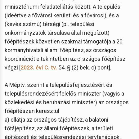
minisztériumi feladatellátás között. A települési
(ideértve a fővárosi kerületi és a fővárosi), és a
(kevés számú) térségi (pl. települési
önkormányzatok társulása által megbízott)
főépítészek közvetlen szakmai támogatója a 20
kormányhivatali állami főépítész, az országos
koordinációt e tekintetben az országos főépítész
végzi [
2023. évi C. tv.
54. § (2) bek. c) pont].
A Méptv. szerint a településfejlesztésért és
településrendezésért felelős miniszter (vagyis a
közlekedési és beruházási miniszter) az országos
főépítészen keresztül
a) ellátja az országos tájépítész, a balatoni
főtájépítész, az állami főépítészek, a területi
építészeti és településrendezési tervtanácsok,