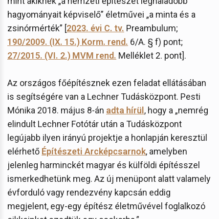
mint akiknek „a nemzeti építészet leghaladóbb
hagyományait képviselő” életművei „a minta és a
zsinórmérték” [
2023. évi C. tv.
Preambulum;
190/2009. (IX. 15.) Korm. rend.
6/A. § f) pont;
27/2015. (VI. 2.) MVM rend.
Melléklet 2. pont].
Az országos főépítésznek ezen feladat ellátásában
is segítségére van a Lechner Tudásközpont. Pesti
Mónika 2018. május 8-án
adta hírül
, hogy a „nemrég
elindult Lechner Fotótár után a Tudásközpont
legújabb ilyen irányú projektje a honlapján keresztül
elérhető
Építészeti Arcképcsarnok
, amelyben
jelenleg harminckét magyar és külföldi építésszel
ismerkedhetünk meg. Az új menüpont alatt valamely
évforduló vagy rendezvény kapcsán eddig
megjelent, egy-egy építész életművével foglalkozó