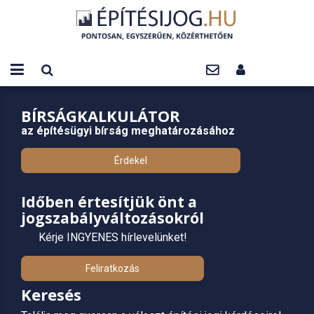
BÍRSÁGKALKULÁTOR
az építésügyi bírság meghatározásához
Érdekel
Időben értesítjük önt a
jogszabályváltozásokról
Kérje INGYENES hírlevelünket!
Feliratkozás
Keresés