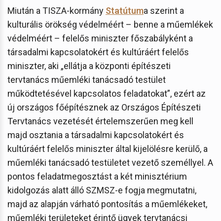
Miután a TISZA-kormány
Statútum
a szerint a
kulturális örökség védelméért – benne a műemlékek
védelméért – felelős miniszter főszabályként a
társadalmi kapcsolatokért és kultúráért felelős
miniszter, aki „ellátja a központi építészeti
tervtanács műemléki tanácsadó testület
működtetésével kapcsolatos feladatokat”, ezért az
új országos főépítésznek az Országos Építészeti
Tervtanács vezetését értelemszerűen meg kell
majd osztania a társadalmi kapcsolatokért és
kultúráért felelős miniszter által kijelölésre kerülő, a
műemléki tanácsadó testületet vezető személlyel. A
pontos feladatmegosztást a két minisztérium
kidolgozás alatt álló SZMSZ-e fogja megmutatni,
majd az alapján várható pontosítás a műemlékeket,
műemléki területeket érintő ügyek tervtanácsi