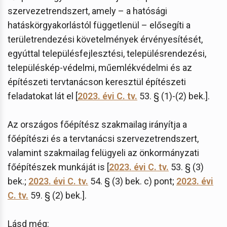
szervezetrendszert, amely – a hatósági
hatáskörgyakorlástól függetlenül – elősegíti a
területrendezési követelmények érvényesítését,
egyúttal településfejlesztési, településrendezési,
településkép-védelmi, műemlékvédelmi és az
építészeti tervtanácson keresztül építészeti
feladatokat lát el [
2023. évi C. tv.
53. § (1)-(2) bek.].
Az országos főépítész szakmailag irányítja a
főépítészi és a tervtanácsi szervezetrendszert,
valamint szakmailag felügyeli az önkormányzati
főépítészek munkáját is [
2023. évi C. tv.
53. § (3)
bek.;
2023. évi C. tv.
54. § (3) bek. c) pont;
2023. évi
C. tv.
59. § (2) bek.].
Lásd még: