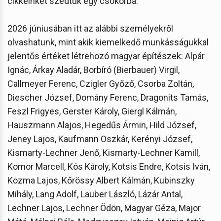
cikkeinket szedtük egy csokorba.”
2026 júniusában itt az alábbi személyekről
olvashatunk, mint akik kiemelkedő munkásságukkal
jelentős értéket létrehozó magyar építészek: Alpár
Ignác, Árkay Aladár, Borbíró (Bierbauer) Virgil,
Callmeyer Ferenc, Czigler Győző, Csorba Zoltán,
Diescher József, Domány Ferenc, Dragonits Tamás,
Feszl Frigyes, Gerster Károly, Giergl Kálmán,
Hauszmann Alajos, Hegedűs Ármin, Hild József,
Jeney Lajos, Kaufmann Oszkár, Kerényi József,
Kismarty-Lechner Jenő, Kismarty-Lechner Kamill,
Komor Marcell, Kós Károly, Kotsis Endre, Kotsis Iván,
Kozma Lajos, Kőrössy Albert Kálmán, Kubinszky
Mihály, Lang Adolf, Lauber László, Lázár Antal,
Lechner Lajos, Lechner Ödön, Magyar Géza, Major