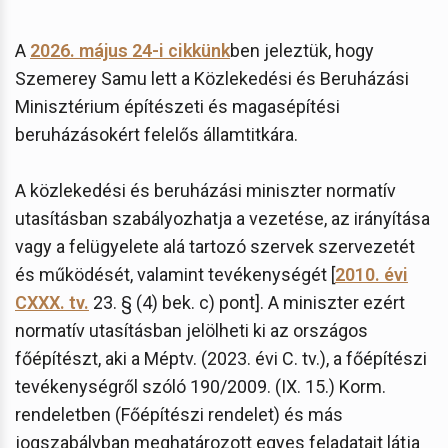
A
2026. május 24-i cikkünk
ben jeleztük, hogy
Szemerey Samu lett a Közlekedési és Beruházási
Minisztérium építészeti és magasépítési
beruházásokért felelős államtitkára.
A közlekedési és beruházási miniszter normatív
utasításban szabályozhatja a vezetése, az irányítása
vagy a felügyelete alá tartozó szervek szervezetét
és működését, valamint tevékenységét [
2010. évi
CXXX. tv.
23. § (4) bek. c) pont]. A miniszter ezért
normatív utasításban jelölheti ki az országos
főépítészt, aki a Méptv. (2023. évi C. tv.), a főépítészi
tevékenységről szóló 190/2009. (IX. 15.) Korm.
rendeletben (Főépítészi rendelet) és más
jogszabályban meghatározott egyes feladatait látja