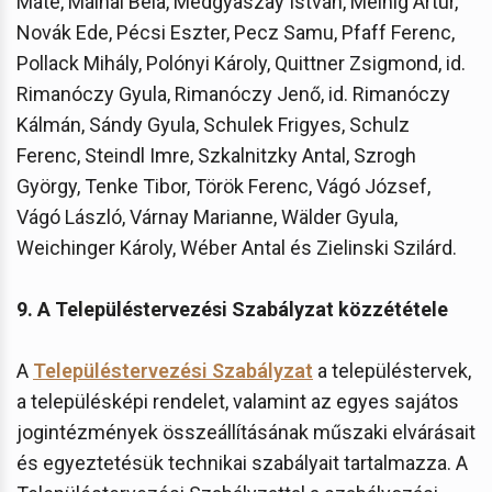
Máté, Málnai Béla, Medgyaszay István, Meinig Artúr,
Novák Ede, Pécsi Eszter, Pecz Samu, Pfaff Ferenc,
Pollack Mihály, Polónyi Károly, Quittner Zsigmond, id.
Rimanóczy Gyula, Rimanóczy Jenő, id. Rimanóczy
Kálmán, Sándy Gyula, Schulek Frigyes, Schulz
Ferenc, Steindl Imre, Szkalnitzky Antal, Szrogh
György, Tenke Tibor, Török Ferenc, Vágó József,
Vágó László, Várnay Marianne, Wälder Gyula,
Weichinger Károly, Wéber Antal és Zielinski Szilárd.
9. A Településtervezési Szabályzat közzététele
A
Településtervezési Szabályzat
a településtervek,
a településképi rendelet, valamint az egyes sajátos
jogintézmények összeállításának műszaki elvárásait
és egyeztetésük technikai szabályait tartalmazza. A