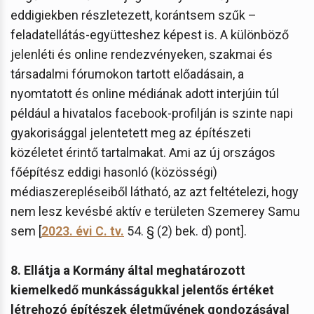
eddigiekben részletezett, korántsem szűk –
feladatellátás-együtteshez képest is. A különböző
jelenléti és online rendezvényeken, szakmai és
társadalmi fórumokon tartott előadásain, a
nyomtatott és online médiának adott interjúin túl
például a hivatalos facebook-profilján is szinte napi
gyakorisággal jelentetett meg az építészeti
közéletet érintő tartalmakat. Ami az új országos
főépítész eddigi hasonló (közösségi)
médiaszerepléseiből látható, az azt feltételezi, hogy
nem lesz kevésbé aktív e területen Szemerey Samu
sem [
2023. évi C. tv.
54. § (2) bek. d) pont].
8. Ellátja a Kormány által meghatározott
kiemelkedő munkásságukkal jelentős értéket
létrehozó építészek életművének gondozásával