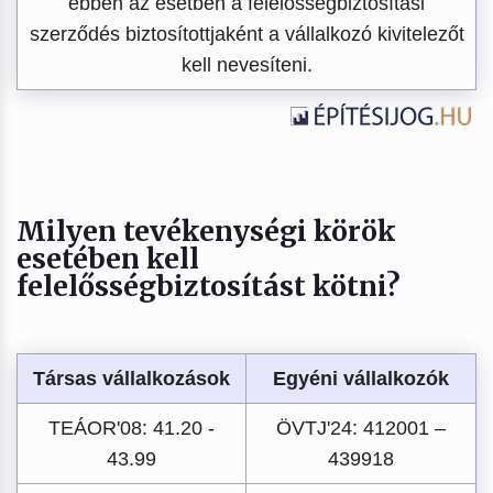
ebben az esetben a felelősségbiztosítási
szerződés biztosítottjaként a vállalkozó kivitelezőt
kell nevesíteni.
Milyen tevékenységi körök
esetében kell
felelősségbiztosítást kötni?
Társas vállalkozások
Egyéni vállalkozók
TEÁOR'08: 41.20 -
ÖVTJ'24: 412001 –
43.99
439918