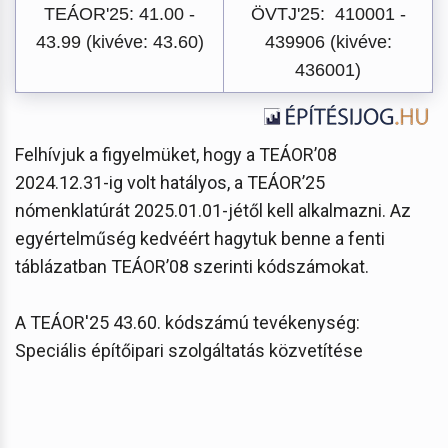
TEÁOR'25: 41.00 -
ÖVTJ'25: 410001 -
43.99 (kivéve: 43.60)
439906 (kivéve:
436001)
Felhívjuk a figyelmüket, hogy a TEÁOR’08
2024.12.31-ig volt hatályos, a TEÁOR’25
nómenklatúrát 2025.01.01-jétől kell alkalmazni. Az
egyértelműség kedvéért hagytuk benne a fenti
táblázatban TEÁOR’08 szerinti kódszámokat.
A TEÁOR'25 43.60. kódszámú tevékenység:
Speciális építőipari szolgáltatás közvetítése