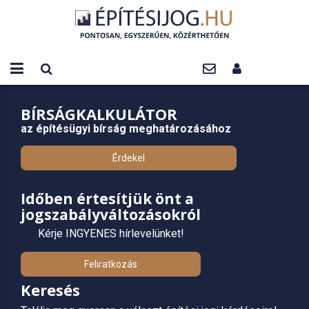
BÍRSÁGKALKULÁTOR
az építésügyi bírság meghatározásához
Érdekel
Időben értesítjük önt a
jogszabályváltozásokról
Kérje INGYENES hírlevelünket!
Feliratkozás
Keresés