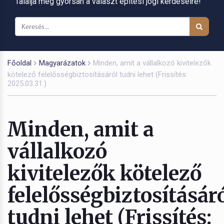
Találja meg gyorsan a választ építési jogi kérdéseire!
Főoldal
Magyarázatok
Minden, amit a vállalkozó kivitelezők
kötelező felelősségbiztosításáról tudni lehet (Frissítés:
2025.03.31.)
Minden, amit a
vállalkozó
kivitelezők kötelező
felelősségbiztosításár
tudni lehet (Frissítés: