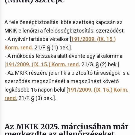
A felelősségbiztosítási kötelezettség kapcsán az
MKIK ellenőrzi a felelősségbiztosítási szerződést:
- A nyilvántartásba vételkor [
191/2009. (IX. 15.)
Korm. rend.
21/F. § (1) bek.].
- A működés létszaka alatt évente egy alkalommal
[
191/2009. (IX. 15.) Korm. rend.
21/G. § (2) bek.].
- Az MKIK részére jelentik a biztosító társaságok is a
szerződés megszűnését a megszűnést követő
legkésőbb 15 napon belül [
191/2009. (IX. 15.) Korm.
rend.
21/F. § (3) bek.].
Az MKIK 2025. márciusában már
megkezdte az ellenőrzéseket