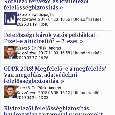
Kötelező tervezői és kivitelezői
felelősségbiztosítás »
Szerző: Építésijog.hu
Közzétéve: 2017.04.23. 10:56 | Utolsó frissítés:
2025.01.19. 10:48
Felelősségi károk valós példákkal -
Fizet-e a biztosító? – 2. eset »
Szerző: Dr. Püski András
Közzétéve: 2017.11.03. 16:58 | Utolsó frissítés:
2020.02.27. 16:26
GDPR 2018! Megfelelő-e a megfelelés?
Van megoldás: adatvédelmi
felelősségbiztosítás! »
Szerző: Dr. Püski András
Közzétéve: 2018.06.05. 16:12 | Utolsó frissítés:
2019.04.25. 13:03
Kivitelezői felelősségbiztosítás
határozatlan tartammal vagy projekt