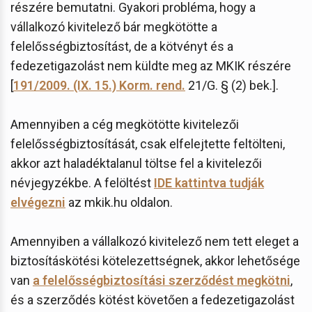
részére bemutatni. Gyakori probléma, hogy a
vállalkozó kivitelező bár megkötötte a
felelősségbiztosítást, de a kötvényt és a
fedezetigazolást nem küldte meg az MKIK részére
[
191/2009. (IX. 15.) Korm. rend.
21/G. § (2) bek.].
Amennyiben a cég megkötötte kivitelezői
felelősségbiztosítását, csak elfelejtette feltölteni,
akkor azt haladéktalanul töltse fel a kivitelezői
névjegyzékbe. A felöltést
IDE kattintva tudják
elvégezni
az mkik.hu oldalon.
Amennyiben a vállalkozó kivitelező nem tett eleget a
biztosításkötési kötelezettségnek, akkor lehetősége
van
a felelősségbiztosítási szerződést megkötni
,
és a szerződés kötést követően a fedezetigazolást