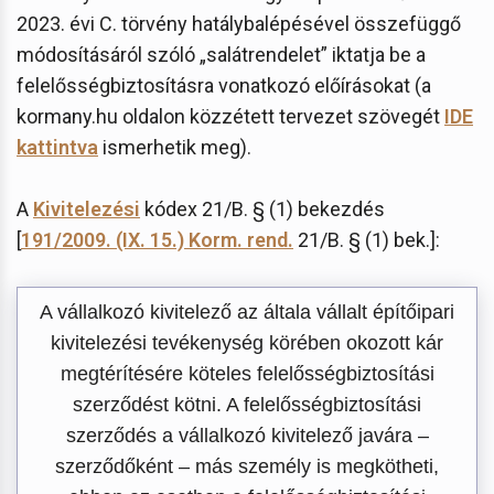
2023. évi C. törvény hatálybalépésével összefüggő
módosításáról szóló „salátrendelet” iktatja be a
felelősségbiztosításra vonatkozó előírásokat (a
kormany.hu oldalon közzétett tervezet szövegét
IDE
kattintva
ismerhetik meg).
A
Kivitelezési
kódex 21/B. § (1) bekezdés
[
191/2009. (IX. 15.) Korm. rend.
21/B. § (1) bek.]:
A vállalkozó kivitelező az általa vállalt építőipari
kivitelezési tevékenység körében okozott kár
megtérítésére köteles felelősségbiztosítási
szerződést kötni. A felelősségbiztosítási
szerződés a vállalkozó kivitelező javára –
szerződőként – más személy is megkötheti,