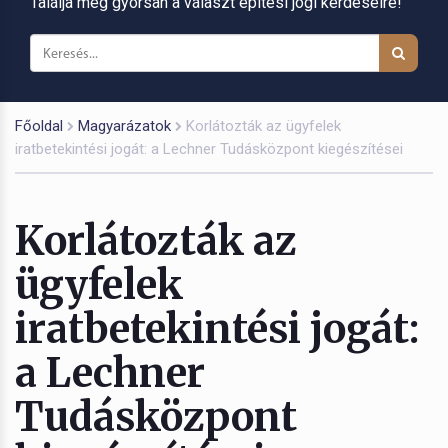
Találja meg gyorsan a választ építési jogi kérdéseire!
Főoldal
Magyarázatok
Korlátozták az ügyfelek
iratbetekintési jogát: a Lechner Tudásközpont kiegészítései
Korlátozták az
ügyfelek
iratbetekintési jogát:
a Lechner
Tudásközpont