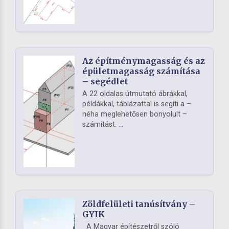
Az építménymagasság és az
épületmagasság számítása
– segédlet
A 22 oldalas útmutató ábrákkal,
példákkal, táblázattal is segíti a –
néha meglehetősen bonyolult –
számítást. ...
Zöldfelületi tanúsítvány –
GYIK
A Magyar építészetről szóló