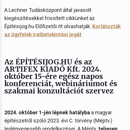
A Lechner Tudásközpont által javasolt
kiegészítésekkel frissített cikkünket az
Építésijog.hu Előfizetői itt olvashatják:
Korlátozták
az ügyfelek iratbetekintési jogát
Az ÉPÍTÉSIJOG.HU és az
ARTIFEX KIADÓ Kft. 2024.
október 15-ére egész napos
konferenciát, webináriumot és
szakmai konzultációt szervez
2024. október 1-jén lépnek hatályba
a magyar
építészetről szóló 2023. évi C. törvény (Méptv.)
leglényegesebb rendelkezései. A Méptv.
teljesen