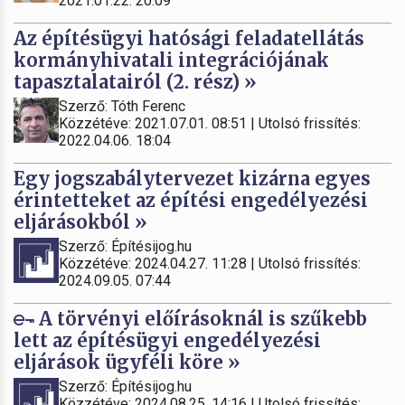
2021.01.22. 20:09
Az építésügyi hatósági feladatellátás
kormányhivatali integrációjának
tapasztalatairól (2. rész) »
Szerző: Tóth Ferenc
Közzétéve: 2021.07.01. 08:51 | Utolsó frissítés:
2022.04.06. 18:04
Egy jogszabálytervezet kizárna egyes
érintetteket az építési engedélyezési
eljárásokból »
Szerző: Építésijog.hu
Közzétéve: 2024.04.27. 11:28 | Utolsó frissítés:
2024.09.05. 07:44
A törvényi előírásoknál is szűkebb
lett az építésügyi engedélyezési
eljárások ügyféli köre »
Szerző: Építésijog.hu
Közzétéve: 2024.08.25. 14:16 | Utolsó frissítés: