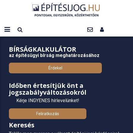
BÍRSÁGKALKULÁTOR
az építésügyi bírság meghatározásához
Érdekel
Időben értesítjük önt a
jogszabályváltozásokról
Kérje INGYENES hírlevelünket!
Feliratkozás
Keresés