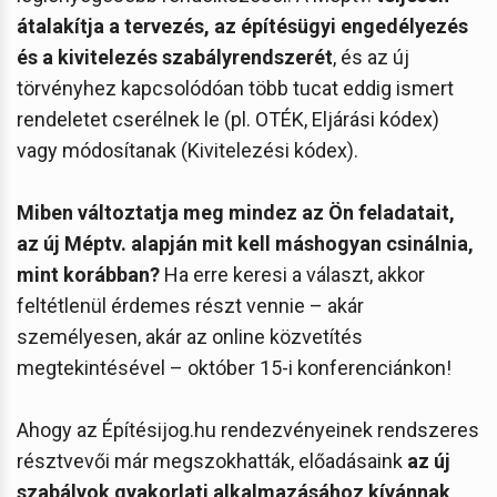
átalakítja a tervezés, az építésügyi engedélyezés
és a kivitelezés szabályrendszerét
, és az új
törvényhez kapcsolódóan több tucat eddig ismert
rendeletet cserélnek le (pl. OTÉK, Eljárási kódex)
vagy módosítanak (Kivitelezési kódex).
Miben változtatja meg mindez az Ön feladatait,
az új Méptv. alapján mit kell máshogyan csinálnia,
mint korábban?
Ha erre keresi a választ, akkor
feltétlenül érdemes részt vennie – akár
személyesen, akár az online közvetítés
megtekintésével – október 15-i konferenciánkon!
Ahogy az Építésijog.hu rendezvényeinek rendszeres
résztvevői már megszokhatták, előadásaink
az új
szabályok gyakorlati alkalmazásához kívánnak