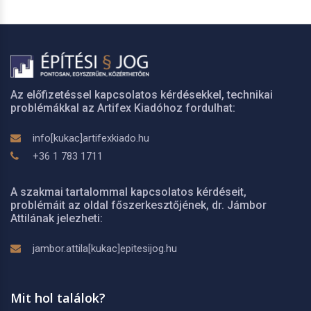
Az előfizetéssel kapcsolatos kérdésekkel, technikai
problémákkal az Artifex Kiadóhoz fordulhat:
info[kukac]artifexkiado.hu
+36 1 783 1711
A szakmai tartalommal kapcsolatos kérdéseit,
problémáit az oldal főszerkesztőjének, dr. Jámbor
Attilának jelezheti:
jambor.attila[kukac]epitesijog.hu
Mit hol találok?