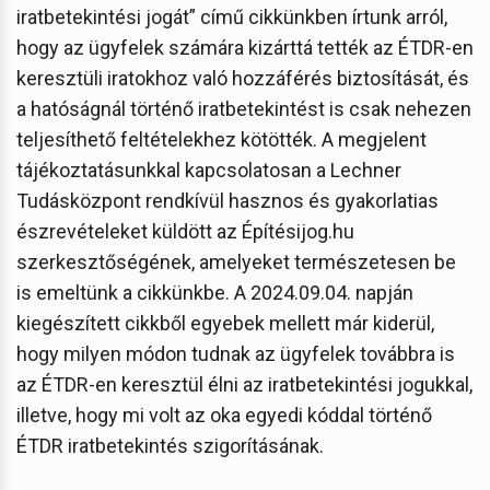
iratbetekintési jogát” című cikkünkben írtunk arról,
hogy az ügyfelek számára kizárttá tették az ÉTDR-en
keresztüli iratokhoz való hozzáférés biztosítását, és
a hatóságnál történő iratbetekintést is csak nehezen
teljesíthető feltételekhez kötötték. A megjelent
tájékoztatásunkkal kapcsolatosan a Lechner
Tudásközpont rendkívül hasznos és gyakorlatias
észrevételeket küldött az Építésijog.hu
szerkesztőségének, amelyeket természetesen be
is emeltünk a cikkünkbe. A 2024.09.04. napján
kiegészített cikkből egyebek mellett már kiderül,
hogy milyen módon tudnak az ügyfelek továbbra is
az ÉTDR-en keresztül élni az iratbetekintési jogukkal,
illetve, hogy mi volt az oka egyedi kóddal történő
ÉTDR iratbetekintés szigorításának.