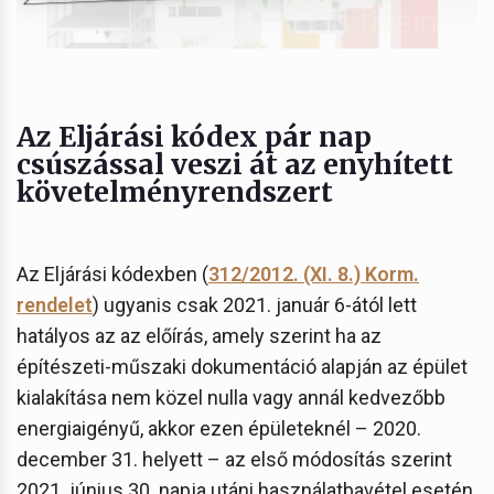
Az Eljárási kódex pár nap
csúszással veszi át az enyhített
követelményrendszert
Az Eljárási kódexben (
312/2012. (XI. 8.) Korm.
rendelet
) ugyanis csak 2021. január 6-ától lett
hatályos az az előírás, amely szerint ha az
építészeti-műszaki dokumentáció alapján az épület
kialakítása nem közel nulla vagy annál kedvezőbb
energiaigényű, akkor ezen épületeknél – 2020.
december 31. helyett – az első módosítás szerint
2021. június 30. napja utáni használatbavétel esetén