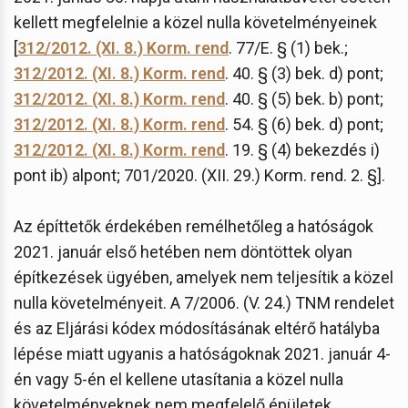
kellett megfelelnie a közel nulla követelményeinek
[
312/2012. (XI. 8.) Korm. rend
. 77/E. § (1) bek.;
312/2012. (XI. 8.) Korm. rend
. 40. § (3) bek. d) pont;
312/2012. (XI. 8.) Korm. rend
. 40. § (5) bek. b) pont;
312/2012. (XI. 8.) Korm. rend
. 54. § (6) bek. d) pont;
312/2012. (XI. 8.) Korm. rend
. 19. § (4) bekezdés i)
pont ib) alpont; 701/2020. (XII. 29.) Korm. rend. 2. §].
Az építtetők érdekében remélhetőleg a hatóságok
2021. január első hetében nem döntöttek olyan
építkezések ügyében, amelyek nem teljesítik a közel
nulla követelményeit. A 7/2006. (V. 24.) TNM rendelet
és az Eljárási kódex módosításának eltérő hatályba
lépése miatt ugyanis a hatóságoknak 2021. január 4-
én vagy 5-én el kellene utasítania a közel nulla
követelményeknek nem megfelelő épületek