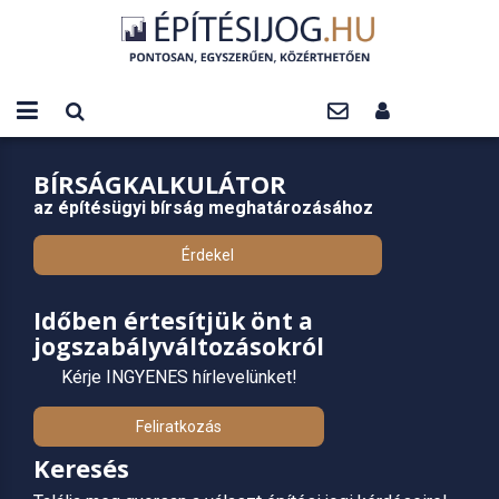
BÍRSÁGKALKULÁTOR
az építésügyi bírság meghatározásához
Érdekel
Időben értesítjük önt a
jogszabályváltozásokról
Kérje INGYENES hírlevelünket!
Feliratkozás
Keresés