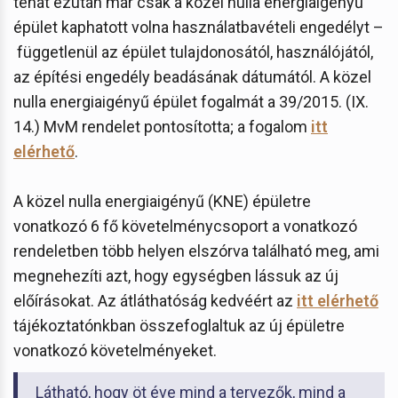
tehát ezután már csak a közel nulla energiaigényű
épület kaphatott volna használatbavételi engedélyt –
függetlenül az épület tulajdonosától, használójától,
az építési engedély beadásának dátumától. A közel
nulla energiaigényű épület fogalmát a 39/2015. (IX.
14.) MvM rendelet pontosította; a fogalom
itt
elérhető
.
A közel nulla energiaigényű (KNE) épületre
vonatkozó 6 fő követelménycsoport a vonatkozó
rendeletben több helyen elszórva található meg, ami
megnehezíti azt, hogy egységben lássuk az új
előírásokat. Az átláthatóság kedvéért az
itt elérhető
tájékoztatónkban összefoglaltuk az új épületre
vonatkozó követelményeket.
Látható, hogy öt éve mind a tervezők, mind a