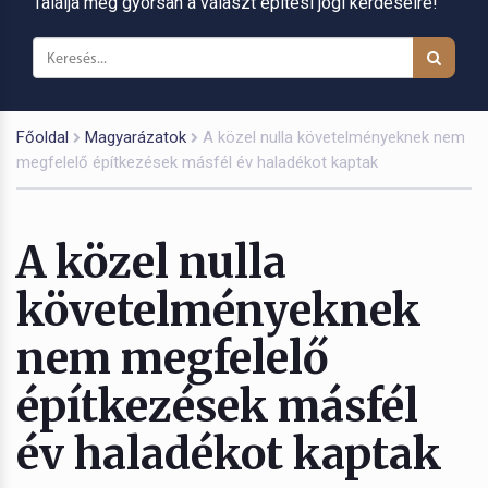
Találja meg gyorsan a választ építési jogi kérdéseire!
Főoldal
Magyarázatok
A közel nulla követelményeknek nem
megfelelő építkezések másfél év haladékot kaptak
A közel nulla
követelményeknek
nem megfelelő
építkezések másfél
év haladékot kaptak