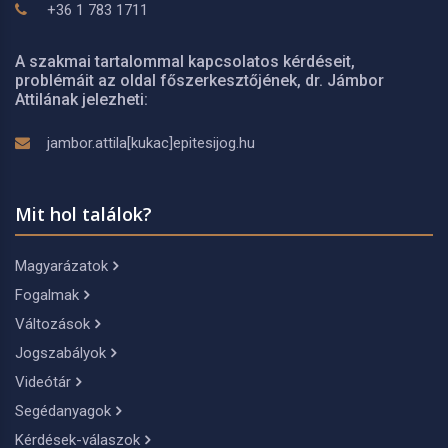
+36 1 783 1711
A szakmai tartalommal kapcsolatos kérdéseit,
problémáit az oldal főszerkesztőjének, dr. Jámbor
Attilának jelezheti:
jambor.attila[kukac]epitesijog.hu
Mit hol találok?
Magyarázatok
Fogalmak
Változások
Jogszabályok
Videótár
Segédanyagok
Kérdések-válaszok