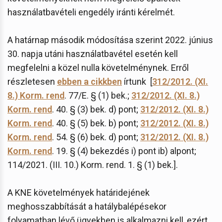
használatbavételi engedély iránti kérelmét.
A határnap második módosítása szerint 2022. június
30. napja utáni használatbavétel esetén kell
megfelelni a közel nulla követelménynek. Erről
részletesen
ebben a cikkben
írtunk [
312/2012. (XI.
8.) Korm. rend
. 77/E. § (1) bek.;
312/2012. (XI. 8.)
Korm. rend
. 40. § (3) bek. d) pont;
312/2012. (XI. 8.)
Korm. rend
. 40. § (5) bek. b) pont;
312/2012. (XI. 8.)
Korm. rend
. 54. § (6) bek. d) pont;
312/2012. (XI. 8.)
Korm. rend
. 19. § (4) bekezdés i) pont ib) alpont;
114/2021. (III. 10.) Korm. rend. 1. § (1) bek.].
A KNE követelmények határidejének
meghosszabbítását a hatálybalépésekor
folyamatban lévő ügyekben is alkalmazni kell, ezért