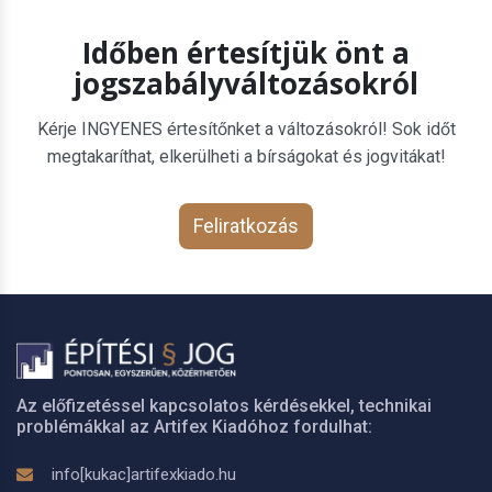
Időben értesítjük önt a
jogszabályváltozásokról
Kérje INGYENES értesítőnket a változásokról! Sok időt
megtakaríthat, elkerülheti a bírságokat és jogvitákat!
Feliratkozás
Az előfizetéssel kapcsolatos kérdésekkel, technikai
problémákkal az Artifex Kiadóhoz fordulhat:
info[kukac]artifexkiado.hu