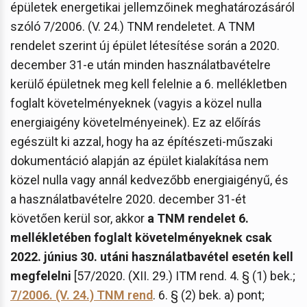
épületek energetikai jellemzőinek meghatározásáról
szóló 7/2006. (V. 24.) TNM rendeletet. A TNM
rendelet szerint új épület létesítése során a 2020.
december 31-e után minden használatbavételre
kerülő épületnek meg kell felelnie a 6. mellékletben
foglalt követelményeknek (vagyis a közel nulla
energiaigény követelményeinek). Ez az előírás
egészült ki azzal, hogy ha az építészeti-műszaki
dokumentáció alapján az épület kialakítása nem
közel nulla vagy annál kedvezőbb energiaigényű, és
a használatbavételre 2020. december 31-ét
követően kerül sor, akkor
a TNM rendelet 6.
mellékletében foglalt követelményeknek csak
2022. június 30. utáni használatbavétel esetén kell
megfelelni
[57/2020. (XII. 29.) ITM rend. 4. § (1) bek.;
7/2006. (V. 24.) TNM rend
. 6. § (2) bek. a) pont;