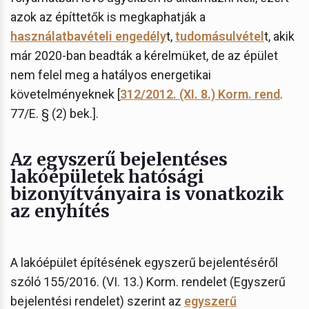
azok az építtetők is megkaphatják a
használatbavételi engedély
t,
tudomásulvétel
t, akik
már 2020-ban beadták a kérelmüket, de az épület
nem felel meg a hatályos energetikai
követelményeknek [
312/2012. (XI. 8.) Korm. rend
.
77/E. § (2) bek.].
Az egyszerű bejelentéses
lakóépületek hatósági
bizonyítványaira is vonatkozik
az enyhítés
A lakóépület építésének egyszerű bejelentéséről
szóló 155/2016. (VI. 13.) Korm. rendelet (Egyszerű
bejelentési rendelet) szerint az
egyszerű