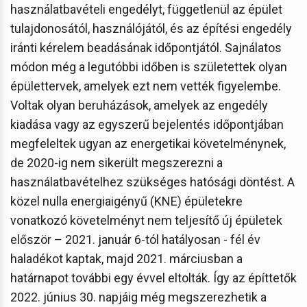
használatbavételi engedélyt, függetlenül az épület
tulajdonosától, használójától, és az építési engedély
iránti kérelem beadásának időpontjától. Sajnálatos
módon még a legutóbbi időben is születettek olyan
épülettervek, amelyek ezt nem vették figyelembe.
Voltak olyan beruházások, amelyek az engedély
kiadása vagy az egyszerű bejelentés időpontjában
megfeleltek ugyan az energetikai követelménynek,
de 2020-ig nem sikerült megszerezni a
használatbavételhez szükséges hatósági döntést. A
közel nulla energiaigényű (KNE) épületekre
vonatkozó követelményt nem teljesítő új épületek
először – 2021. január 6-tól hatályosan - fél év
haladékot kaptak, majd 2021. márciusban a
határnapot további egy évvel eltolták. Így az építtetők
2022. június 30. napjáig még megszerezhetik a