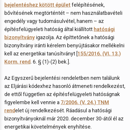
bejelentéshez kötött épület
felépítésének,
bővítésének megtörténtét – nem használatbavételi
engedély vagy tudomásulvétel, hanem – az
építésfelügyeleti hatóság által kiállított
hatósági
bizonyítvány
igazolja. Az építtetőnek a hatósági
bizonyítvány iránti kérelem benyújtásakor mellékelni
kell az energetikai tanúsítványt [
155/2016. (VI. 13.)
Korm. rend
. 6. § (1)-(2) bek.].
Az Egyszerű bejelentési rendeletben nem találunk
az Eljárási kódexhez hasonló átmeneti rendelkezést,
de ettől független az építésfelügyeleti hatóságnak
figyelembe kell vennie a
7/2006. (V. 24.) TNM
rend
elet új rendelkezését. Ráadásul a hatósági
bizonyítványoknál már 2020. december 30-ától él az
energetikai követelmények enyhítése.