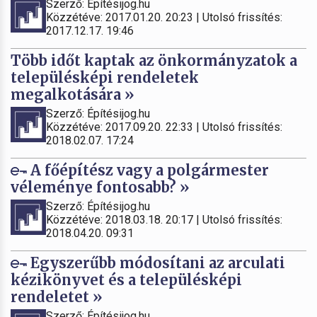
Szerző: Építésijog.hu
Közzétéve: 2017.01.20. 20:23 | Utolsó frissítés:
2017.12.17. 19:46
Több időt kaptak az önkormányzatok a
településképi rendeletek
megalkotására »
Szerző: Építésijog.hu
Közzétéve: 2017.09.20. 22:33 | Utolsó frissítés:
2018.02.07. 17:24
A főépítész vagy a polgármester
véleménye fontosabb? »
Szerző: Építésijog.hu
Közzétéve: 2018.03.18. 20:17 | Utolsó frissítés:
2018.04.20. 09:31
Egyszerűbb módosítani az arculati
kézikönyvet és a településképi
rendeletet »
Szerző: Építésijog.hu