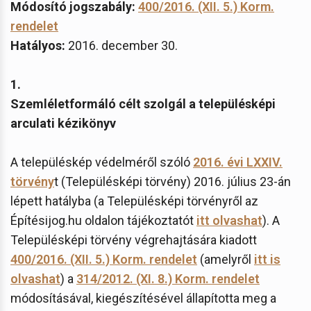
Módosító jogszabály:
400/2016. (XII. 5.) Korm.
rendelet
Hatályos:
2016. december 30.
1.
Szemléletformáló célt szolgál a településképi
arculati kézikönyv
A településkép védelméről szóló
2016. évi LXXIV.
törvény
t (Településképi törvény) 2016. július 23-án
lépett hatályba (a Településképi törvényről az
Építésijog.hu oldalon tájékoztatót
itt olvashat
). A
Településképi törvény végrehajtására kiadott
400/2016. (XII. 5.) Korm. rendelet
(amelyről
itt is
olvashat
) a
314/2012. (XI. 8.) Korm. rendelet
módosításával, kiegészítésével állapította meg a