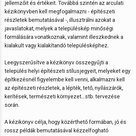
jellemzőit és értékeit. Továbbá szintén az arculati
kézikönyvben kell megfogalmazni - építészeti
részletek bemutatásával -, illusztrálni azokat a
javaslatokat, melyek a településkép minőségi
formálására vonatkoznak, valamint illeszkednek a
kialakult vagy kialakítandó településképhez.
Leegyszerűsítve a kézikönyv összegyűjti a
település helyi építészeti stílusjegyeit, melyeket egy
építkezésnél figyelembe kell venni, alkalmazni kell
az építészeti részletek, a lépték, tető, nyílászárók,
kerítések, természeti környezet...stb. tervezése
során.
A kézikönyv célja, hogy közérthető formában, jó és
rossz példák bemutatásával kézzelfogható