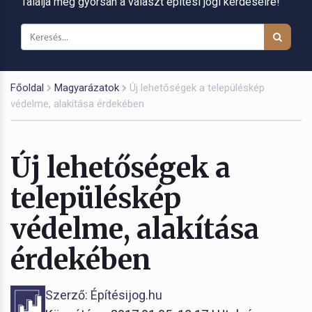
Találja meg gyorsan a választ építési jogi kérdéseire!
Főoldal
Magyarázatok
Új lehetőségek a településkép
védelme, alakítása érdekében
Új lehetőségek a
településkép
védelme, alakítása
érdekében
Szerző: Építésijog.hu