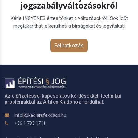
jogszabályváltozásokról
Kérje INGYENES értesítőnket a változásokról! Sok időt
megtakaríthat, elkerülheti a bírságokat és jogvitákat!
Feliratkozás
Az előfizetéssel kapcsolatos kérdésekkel, technikai
problémákkal az Artifex Kiadóhoz fordulhat:
info[kukac]artifexkiado.hu
+36 1 783 1711