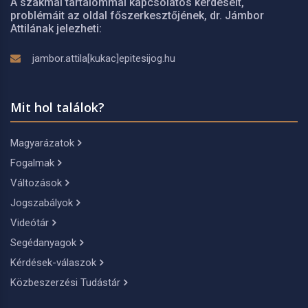
A szakmai tartalommal kapcsolatos kérdéseit,
problémáit az oldal főszerkesztőjének, dr. Jámbor
Attilának jelezheti:
jambor.attila[kukac]epitesijog.hu
Mit hol találok?
Magyarázatok
Fogalmak
Változások
Jogszabályok
Videótár
Segédanyagok
Kérdések-válaszok
Közbeszerzési Tudástár