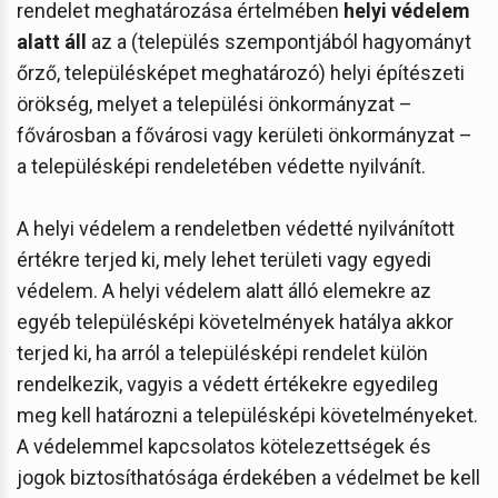
rendelet meghatározása értelmében
helyi védelem
alatt áll
az a (település szempontjából hagyományt
őrző, településképet meghatározó) helyi építészeti
örökség, melyet a települési önkormányzat –
fővárosban a fővárosi vagy kerületi önkormányzat –
a településképi rendeletében védette nyilvánít.
A helyi védelem a rendeletben védetté nyilvánított
értékre terjed ki, mely lehet területi vagy egyedi
védelem. A helyi védelem alatt álló elemekre az
egyéb településképi követelmények hatálya akkor
terjed ki, ha arról a településképi rendelet külön
rendelkezik, vagyis a védett értékekre egyedileg
meg kell határozni a településképi követelményeket.
A védelemmel kapcsolatos kötelezettségek és
jogok biztosíthatósága érdekében a védelmet be kell