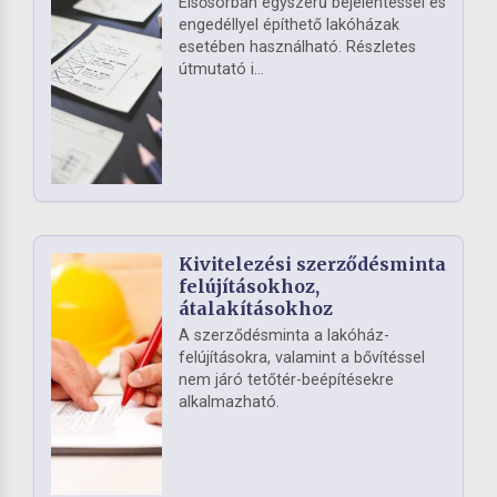
Elsősorban egyszerű bejelentéssel és
engedéllyel építhető lakóházak
esetében használható. Részletes
útmutató i...
Kivitelezési szerződésminta
felújításokhoz,
átalakításokhoz
A szerződésminta a lakóház-
felújításokra, valamint a bővítéssel
nem járó tetőtér-beépítésekre
alkalmazható.