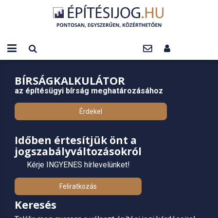
BÍRSÁGKALKULÁTOR
az építésügyi bírság meghatározásához
Érdekel
Időben értesítjük önt a
jogszabályváltozásokról
Kérje INGYENES hírlevelünket!
Feliratkozás
Keresés