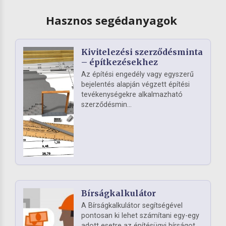
Hasznos segédanyagok
Kivitelezési szerződésminta
– építkezésekhez
Az építési engedély vagy egyszerű
bejelentés alapján végzett építési
tevékenységekre alkalmazható
szerződésmin...
Bírságkalkulátor
A Bírságkalkulátor segítségével
pontosan ki lehet számítani egy-egy
adott esetre az építésügyi bírságot.