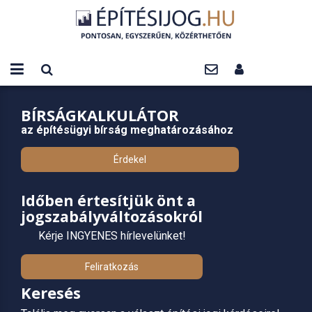
BÍRSÁGKALKULÁTOR
az építésügyi bírság meghatározásához
Érdekel
Időben értesítjük önt a
jogszabályváltozásokról
Kérje INGYENES hírlevelünket!
Feliratkozás
Keresés