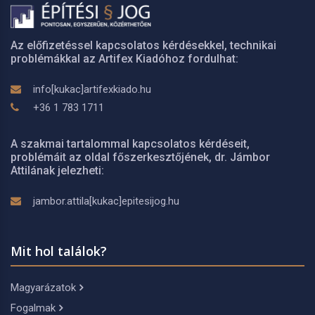
Az előfizetéssel kapcsolatos kérdésekkel, technikai
problémákkal az Artifex Kiadóhoz fordulhat:
info[kukac]artifexkiado.hu
+36 1 783 1711
A szakmai tartalommal kapcsolatos kérdéseit,
problémáit az oldal főszerkesztőjének, dr. Jámbor
Attilának jelezheti:
jambor.attila[kukac]epitesijog.hu
Mit hol találok?
Magyarázatok
Fogalmak