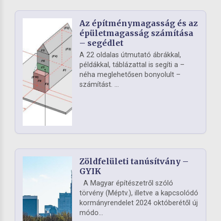
Az építménymagasság és az
épületmagasság számítása
– segédlet
A 22 oldalas útmutató ábrákkal,
példákkal, táblázattal is segíti a –
néha meglehetősen bonyolult –
számítást. ...
Zöldfelületi tanúsítvány –
GYIK
A Magyar építészetről szóló
törvény (Méptv.), illetve a kapcsolódó
kormányrendelet 2024 októberétől új
módo...