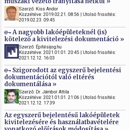
műszaki vezető irányítása nélkül »
Szerző: Kiss Andor
Közzétéve: 2019.02.21. 08:56 | Utolsó frissítés:
2019.02.23. 09:45
A nagyobb lakóépületeknél (is)
kötelező a kivitelezési dokumentáció »
Szerző: Építésijog.hu
Közzétéve: 2021.01.01. 20:45 | Utolsó frissítés:
2021.12.12. 16:03
Szigorodott az egyszerű bejelentési
dokumentációtól való eltérés
dokumentálása »
Szerző: Dr. Jámbor Attila
Közzétéve: 2021.01.01. 21:06 | Utolsó frissítés:
2021.12.12. 17:39
Az egyszerű bejelentésű lakóépületek
kivitelezésére és használatbavételére
vonatkozó előírások módosítása »