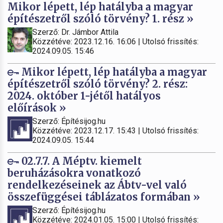
Mikor lépett, lép hatályba a magyar
építészetről szóló törvény? 1. rész »
Szerző: Dr. Jámbor Attila
Közzétéve: 2023.12.16. 16:06 | Utolsó frissítés:
2024.09.05. 15:46
Mikor lépett, lép hatályba a magyar
építészetről szóló törvény? 2. rész:
2024. október 1-jétől hatályos
előírások »
Szerző: Építésijog.hu
Közzétéve: 2023.12.17. 15:43 | Utolsó frissítés:
2024.09.05. 15:44
02.7.7. A Méptv. kiemelt
beruházásokra vonatkozó
rendelkezéseinek az Ábtv-vel való
összefüggései táblázatos formában »
Szerző: Építésijog.hu
Közzétéve: 2024.01.05. 15:00 | Utolsó frissítés: