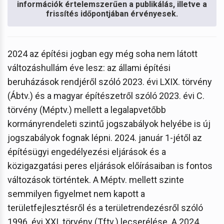
információk értelemszerűen a publikálás, illetve a
frissítés időpontjában érvényesek.
2024 az építési jogban egy még soha nem látott
változáshullám éve lesz: az állami építési
beruházások rendjéről szóló 2023. évi LXIX. törvény
(Ábtv.) és a magyar építészetről szóló 2023. évi C.
törvény (Méptv.) mellett a legalapvetőbb
kormányrendeleti szintű jogszabályok helyébe is új
jogszabályok fognak lépni. 2024. január 1-jétől az
építésügyi engedélyezési eljárások és a
közigazgatási peres eljárások előírásaiban is fontos
változások történtek. A Méptv. mellett szinte
semmilyen figyelmet nem kapott a
területfejlesztésről és a területrendezésről szóló
1996. évi XXI. törvény (Tftv.) lecserélése. A 2024.