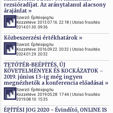
rezsióradíjat. Az aránytalanul alacsony
árajánlat »
Szerző: Építésijog.hu
Közzétéve: 2013.07.16. 22:18 | Utolsó frissítés:
2014.01.30. 09:36
Közbeszerzési értékhatárok »
Szerző: Építésijog.hu
Közzétéve: 2016.09.22. 20:32 | Utolsó frissítés:
2024.01.29. 20:32
TETŐTÉR-BEÉPÍTÉS, ÚJ
KÖVETELMÉNYEK ÉS KOCKÁZATOK –
2019. június 13-ig még ingyen
megnézhetők a konferencia előadásai »
Szerző: Építésijog.hu
Közzétéve: 2019.05.28. 17:44 | Utolsó frissítés:
2019.08.10. 15:35
ÉPÍTÉSI JOG 2020 - Évindító, ONLINE IS