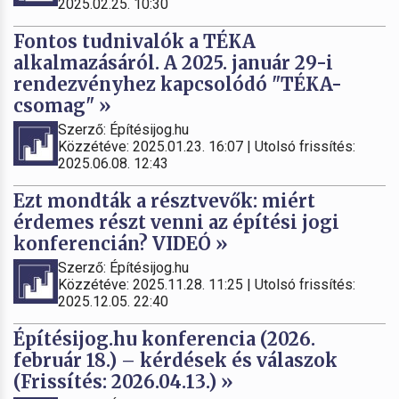
2025.02.25. 10:30
Fontos tudnivalók a TÉKA
alkalmazásáról. A 2025. január 29-i
rendezvényhez kapcsolódó "TÉKA-
csomag" »
Szerző: Építésijog.hu
Közzétéve: 2025.01.23. 16:07 | Utolsó frissítés:
2025.06.08. 12:43
Ezt mondták a résztvevők: miért
érdemes részt venni az építési jogi
konferencián? VIDEÓ »
Szerző: Építésijog.hu
Közzétéve: 2025.11.28. 11:25 | Utolsó frissítés:
2025.12.05. 22:40
Építésijog.hu konferencia (2026.
február 18.) – kérdések és válaszok
(Frissítés: 2026.04.13.) »