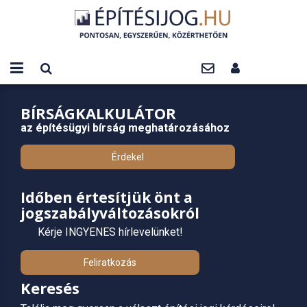
BÍRSÁGKALKULÁTOR
az építésügyi bírság meghatározásához
Érdekel
Időben értesítjük önt a
jogszabályváltozásokról
Kérje INGYENES hírlevelünket!
Feliratkozás
Keresés