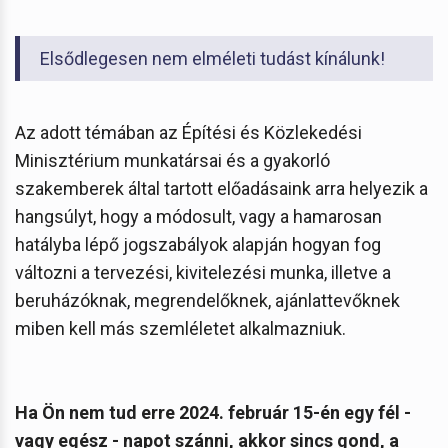
Elsődlegesen nem elméleti tudást kínálunk!
Az adott témában az Építési és Közlekedési
Minisztérium munkatársai és a gyakorló
szakemberek által tartott előadásaink arra helyezik a
hangsúlyt, hogy a módosult, vagy a hamarosan
hatályba lépő jogszabályok alapján hogyan fog
változni a tervezési, kivitelezési munka, illetve a
beruházóknak, megrendelőknek, ajánlattevőknek
miben kell más szemléletet alkalmazniuk.
Ha Ön nem tud erre 2024. február 15-én egy fél -
vagy egész - napot szánni, akkor sincs gond, a