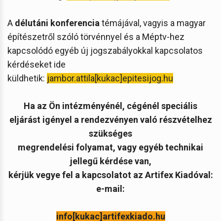
A
délutáni konferencia
témájával, vagyis a magyar
építészetről szóló törvénnyel és a Méptv-hez
kapcsolódó egyéb új jogszabályokkal kapcsolatos
kérdéseket ide
küldhetik:
jambor.attila[kukac]epitesijog.hu
Ha az Ön intézményénél, cégénél speciális
eljárást igényel a rendezvényen való részvételhez
szükséges
megrendelési folyamat, vagy egyéb technikai
jellegű kérdése van,
kérjük vegye fel a kapcsolatot az Artifex Kiadóval:
e-mail:
info[kukac]artifexkiado.hu