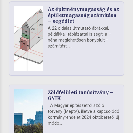
Az építménymagasság és az
épületmagasság számítása
– segédlet
A 22 oldalas útmutató ábrákkal,
példákkal, táblázattal is segíti a –
néha meglehetősen bonyolult –
számítást. ...
Zöldfelületi tanúsítvány –
GYIK
A Magyar építészetről szóló
törvény (Méptv.), illetve a kapcsolódó
kormányrendelet 2024 októberétől új
módo...