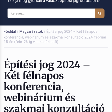
Találja meg gyorsan a választ építési jogi kérdéseire!
Főoldal
Magyarázatok
Építési jog 2024 – Két félnapos
konferencia, webinárium és szakmai konzultáció 2024. február
15-én (febr. 26-ig visszanézhető)
Építési jog 2024 –
Két félnapos
konferencia,
webinárium és
szakmai konzultáció