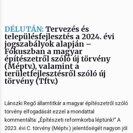
DÉLUTÁN:
Tervezés és
településfejlesztés a 2024. évi
jogszabályok alapján –
Fókuszban a magyar
építészetről szóló új törvény
(Méptv.), valamint a
területfejlesztésről szóló új
törvény (Tftv.)
Lánszki Regő államtitkár a magyar építészetről szóló
törvény elfogadását ezzel a mondattal
kommentálta: „Építészeti reformkorba léptünk!” A
2023. évi C. törvény (Méptv.) jelentőségét nagyon jól