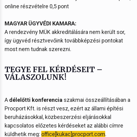
online részvételre 0,5 pont
MAGYAR ÜGYVÉDI KAMARA:
A rendezvény MÜK akkreditálására nem került sor,
így ügyvéd résztvevőink továbbképzési pontokat
most nem tudnak szerezni.
TEGYE FEL KÉRDÉSEIT –
VÁLASZOLUNK!
A
délelőtti konferencia
szakmai összeállításában a
Procport Kft. is részt vesz, ezért az állami építési
beruházásokkal, közbeszerzési eljárásokkal
kapcsolatos előzetes kérdéseket az alábbi címre
küldhetik meg:
office[kukac]procport.com
.