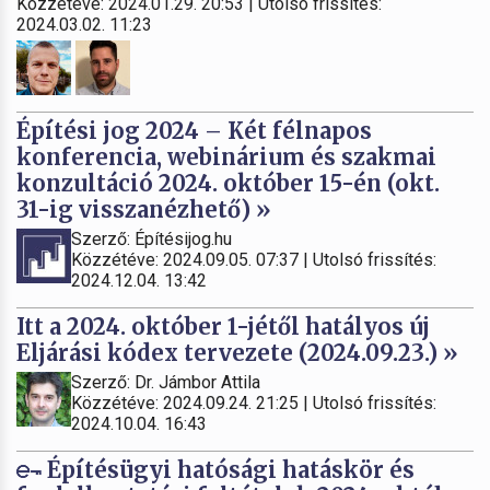
Közzétéve: 2024.01.29. 20:53 | Utolsó frissítés:
2024.03.02. 11:23
Építési jog 2024 – Két félnapos
konferencia, webinárium és szakmai
konzultáció 2024. október 15-én (okt.
31-ig visszanézhető) »
Szerző: Építésijog.hu
Közzétéve: 2024.09.05. 07:37 | Utolsó frissítés:
2024.12.04. 13:42
Itt a 2024. október 1-jétől hatályos új
Eljárási kódex tervezete (2024.09.23.) »
Szerző: Dr. Jámbor Attila
Közzétéve: 2024.09.24. 21:25 | Utolsó frissítés:
2024.10.04. 16:43
Építésügyi hatósági hatáskör és