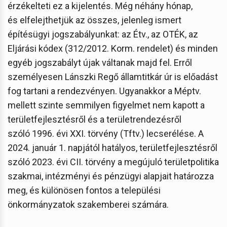
érzékelteti ez a kijelentés. Még néhány hónap,
és elfelejthetjük az összes, jelenleg ismert
építésügyi jogszabályunkat: az Étv., az OTÉK, az
Eljárási kódex (312/2012. Korm. rendelet) és minden
egyéb jogszabályt újak váltanak majd fel. Erről
személyesen Lánszki Regő államtitkár úr is előadást
fog tartani a rendezvényen. Ugyanakkor a Méptv.
mellett szinte semmilyen figyelmet nem kapott a
területfejlesztésről és a területrendezésről
szóló 1996. évi XXI. törvény (Tftv.) lecserélése. A
2024. január 1. napjától hatályos, területfejlesztésről
szóló 2023. évi CII. törvény a megújuló területpolitika
szakmai, intézményi és pénzügyi alapjait határozza
meg, és különösen fontos a települési
önkormányzatok szakemberei számára.