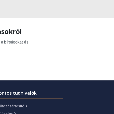
ásokról
 a bírságokat és
ontos tudnivalók
ltozásértesítő
őfizetés