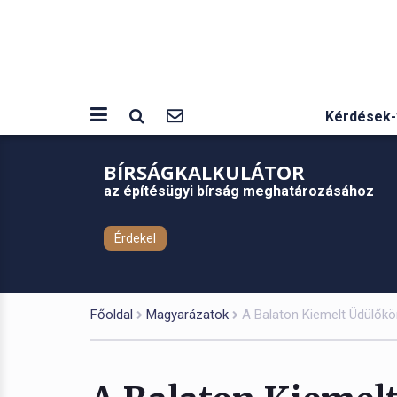
Kérdések-
BÍRSÁGKALKULÁTOR
az építésügyi bírság meghatározásához
Érdekel
Főoldal
Magyarázatok
A Balaton Kiemelt Üdülőkör