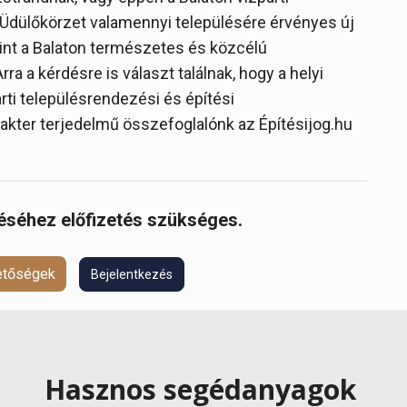
 Üdülőkörzet valamennyi településére érvényes új
mint a Balaton természetes és közcélú
ra a kérdésre is választ találnak, hogy a helyi
arti településrendezési és építési
akter terjedelmű összefoglalónk az Építésijog.hu
réséhez előfizetés szükséges.
hetőségek
Bejelentkezés
Hasznos segédanyagok