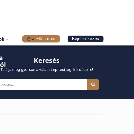
Előfizetés
Bejelentkezés
sok
a
Keresés
ól
Találja meg gyorsan a választ építési jogi kérdéseire!
i