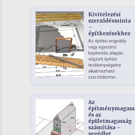
Kivitelezési
szerződésminta
–
építkezésekhez
Az építési engedély
vagy egyszerű
bejelentés alapján
végzett építési
tevékenységekre
alkalmazható
szerződésmin...
Az
építménymagass
és az
épületmagasság
számítása –
segédlet