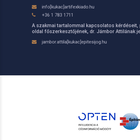
info[kukac]artifexkiado.hu
+36 1 783 1711
A szakmai tartalommal kapcsolatos kérdéseit, 
oldal főszerkesztőjének, dr. Jámbor Attilának je
jambor.attila[kukac]epitesijog.hu