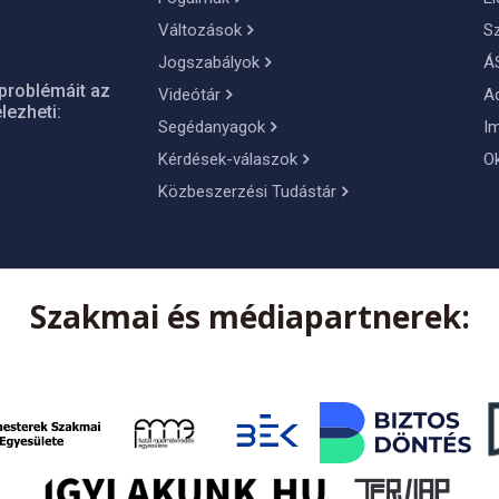
Változások
S
Jogszabályok
Á
problémáit az
Videótár
A
lezheti:
Segédanyagok
I
Kérdések-válaszok
O
Közbeszerzési Tudástár
Szakmai és médiapartnerek: