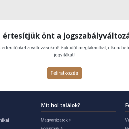
 értesítjük önt a jogszabályváltoz
rtesítőnket a változásokról! Sok időt megtakaríthat, elkerülheti
jogvitákat!
Feliratkozás
Mit hol találok?
F
Magyarázatok
Vá
nikai
Fogalmak
El