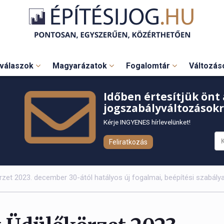
válaszok
Magyarázatok
Fogalomtár
Változá
Időben értesítjük önt 
jogszabályváltozásokr
Kérje INGYENES hírlevelünket!
Feliratkozás
zet 2023. december 30-ától hatályos új fogalmai, beépítési szabálya