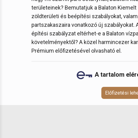
területeinek? Bemutatjuk a Balaton Kiemelt
zöldterületi és beépítési szabályokat, vala
partszakaszaira vonatkozó új szabályokat. Ar
építési szabályzat eltérhet-e a Balaton vízp
követelményektől? A közel harmincezer kar
Prémium előfizetésével olvasható el.
A tartalom elé
Előfizetési le