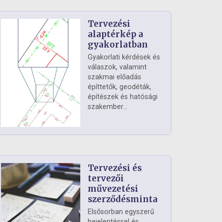
Tervezési
alaptérkép a
gyakorlatban
Gyakorlati kérdések és
válaszok, valamint
szakmai előadás
építtetők, geodéták,
építészek és hatósági
szakember...
Tervezési és
tervezői
művezetési
szerződésminta
Elsősorban egyszerű
bejelentéssel és