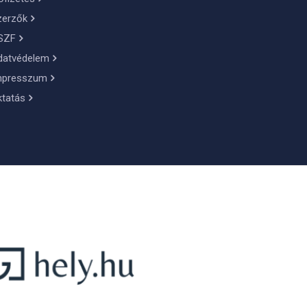
zerzők
SZF
datvédelem
mpresszum
ktatás