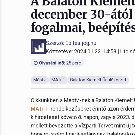
A Balaton Kiemelt
december 30-ától 
fogalmai, beépítés
Szerző: Építésijog.hu
Közzétéve: 2024.01.22. 14:58 | Utolsó
Olvasási idő:
25 perc
Méptv.
MATrT.
Balaton Kiemelt Üdülőkörzet
Cikkünkben a Méptv.-nek a Balaton Kiemelt 
MATrT.
-rendelkezéseket érintő azon érdem
kihirdetését követő 8. napon, vagyis 2023.
mellett bevezette a Vízparti Tervet mint új t
hogy mi számít parti sétánynak, balatoni kö