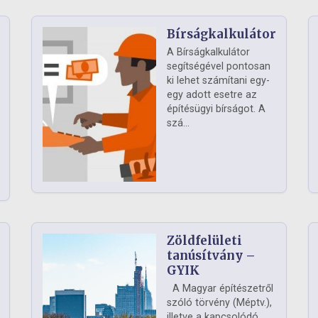
Bírságkalkulátor
A Bírságkalkulátor
segítségével pontosan
ki lehet számítani egy-
egy adott esetre az
építésügyi bírságot. A
szá...
Zöldfelületi
ág
tanúsítvány –
GYIK
A Magyar építészetről
szóló törvény (Méptv.),
illetve a kapcsolódó