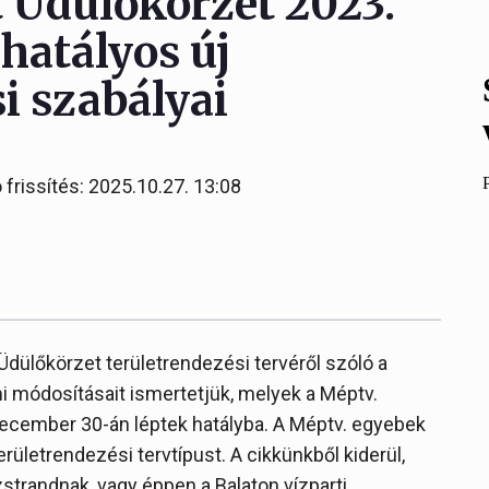
 Üdülőkörzet 2023.
hatályos új
i szabályai
 frissítés: 2025.10.27. 13:08
Üdülőkörzet területrendezési tervéről szóló a
i módosításait ismertetjük, melyek a Méptv.
 december 30-án léptek hatályba. A Méptv. egyebek
erületrendezési tervtípust. A cikkünkből kiderül,
zstrandnak, vagy éppen a Balaton vízparti