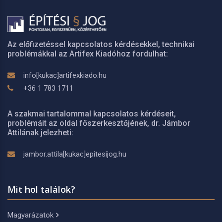
Az előfizetéssel kapcsolatos kérdésekkel, technikai
problémákkal az Artifex Kiadóhoz fordulhat:
info[kukac]artifexkiado.hu
+36 1 783 1711
A szakmai tartalommal kapcsolatos kérdéseit,
problémáit az oldal főszerkesztőjének, dr. Jámbor
Attilának jelezheti:
jambor.attila[kukac]epitesijog.hu
Mit hol találok?
Magyarázatok