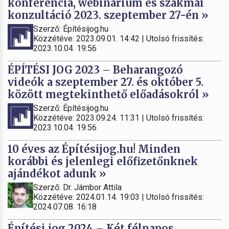
konferencia, webinárium és szakmai
konzultáció 2023. szeptember 27-én »
Szerző: Építésijog.hu
Közzétéve: 2023.09.01. 14:42 | Utolsó frissítés:
2023.10.04. 19:56
ÉPÍTÉSI JOG 2023 – Beharangozó
videók a szeptember 27. és október 5.
között megtekinthető előadásokról »
Szerző: Építésijog.hu
Közzétéve: 2023.09.24. 11:31 | Utolsó frissítés:
2023.10.04. 19:56
10 éves az Építésijog.hu! Minden
korábbi és jelenlegi előfizetőnknek
ajándékot adunk »
Szerző: Dr. Jámbor Attila
Közzétéve: 2024.01.14. 19:03 | Utolsó frissítés:
2024.07.08. 16:18
Építési jog 2024 – Két félnapos