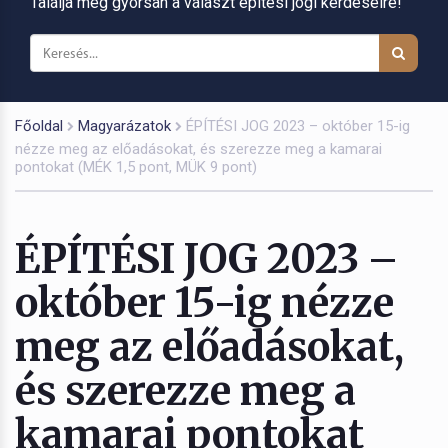
Találja meg gyorsan a választ építési jogi kérdéseire!
Főoldal
Magyarázatok
ÉPÍTÉSI JOG 2023 – október 15-ig
nézze meg az előadásokat, és szerezze meg a kamarai
pontokat (MÉK 1,5 pont, MÜK 9 pont)
ÉPÍTÉSI JOG 2023 –
október 15-ig nézze
meg az előadásokat,
és szerezze meg a
kamarai pontokat