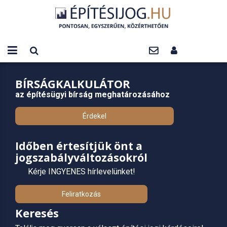
BÍRSÁGKALKULÁTOR
az építésügyi bírság meghatározásához
Érdekel
Időben értesítjük önt a
jogszabályváltozásokról
Kérje INGYENES hírlevelünket!
Feliratkozás
Keresés