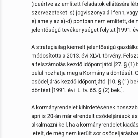
(ideértve az említett feladatok ellátására l
szervezeteket is) jogviszonya áll fenn, vagy
e) amely az a)-d) pontban nem említett, de
jelentőségű tevékenységet folytat [1991. évi I
A stratégiailag kiemelt jelentőségű gazdál
módosította a 2013. évi XLVI. törvény. Felsz
a felszámolás kezdő időpontjától [27. § (1)
belül hozhatja meg a Kormány a döntését. C
csődeljárás kezdő időpontjától [10. § (1) b
döntést [1991. évi IL. tv. 65. § (2) bek.].
A kormányrendelet kihirdetésének hosszabb
április 20-án már elrendelt csődeljárások é
alkalmazni kell, ha a kormányrendelet kiadá
letelt, de még nem került sor csődeljárásba