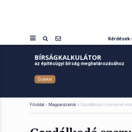
Kérdések-
BÍRSÁGKALKULÁTOR
az építésügyi bírság meghatározásához
Érdekel
Főoldal
Magyarázatok
Gazdálkodó szervezet strat