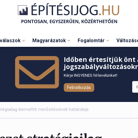
válaszok
Magyarázatok
Fogalomtár
Változá
Időben értesítjük önt 
jogszabályváltozásokr
Kérje INGYENES hírlevelünket!
Feliratkozás
égiailag kiemeltté minősítésének határideje