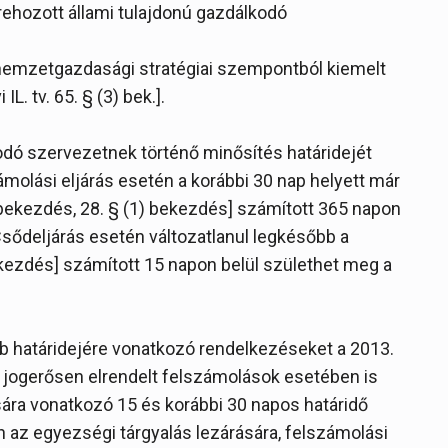
étrehozott állami tulajdonú gazdálkodó
 nemzetgazdasági stratégiai szempontból kiemelt
L. tv. 65. § (3) bek.].
kodó szervezetnek történő minősítés határidejét
ámolási eljárás esetén a korábbi 30 nap helyett már
 bekezdés, 28. § (1) bekezdés] számított 365 napon
sődeljárás esetén változatlanul legkésőbb a
ekezdés] számított 15 napon belül születhet meg a
 határidejére vonatkozó rendelkezéseket a 2013.
s jogerősen elrendelt felszámolások esetében is
sára vonatkozó 15 és korábbi 30 napos határidő
n az egyezségi tárgyalás lezárására, felszámolási