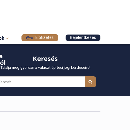
Előfizetés
Bejelentkezés
sok
a
Keresés
ól
Találja meg gyorsan a választ építési jogi kérdéseire!