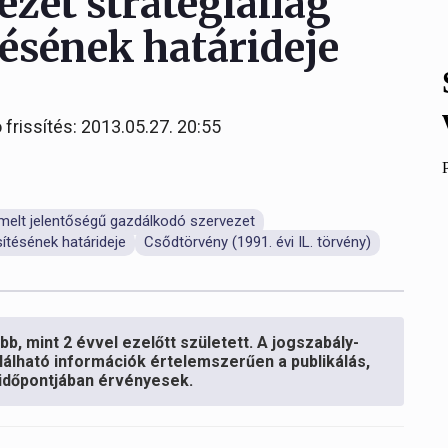
zet stratégiailag
ésének határideje
 frissítés: 2013.05.27. 20:55
iemelt jelentőségű gazdálkodó szervezet
ítésének határideje
Csődtörvény (1991. évi IL. törvény)
b, mint 2 évvel ezelőtt született. A jogszabály-
lálható információk értelemszerűen a publikálás,
s időpontjában érvényesek.