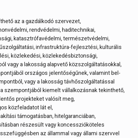
íthető az a gazdálkodó szervezet,
nvédelmi, rendvédelmi, haditechnikai,
tonsági, katasztrófavédelmi, természetvédelmi,
lgáltatási, infrastruktúra-fejlesztési, kulturális
lési, közlekedési, közlekedésbiztonsági,
ól vagy a lakosság alapvető közszolgáltatásokkal,
mpontjából országos jelentőségűnek, valamint bel-
empontból, vagy a lakosság távhőszolgáltatással
a szempontjából kiemelt vállalkozásnak tekinthető,
ntős projekteket valósít meg,
s közfeladatot lát el,
akítási támogatásban, hitelgaranciában,
osításban részesült vagy koncesszióköteles
 összefüggésben az állammal vagy állami szervvel