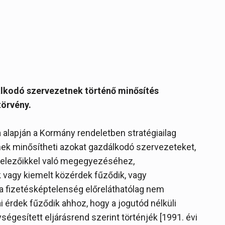
álkodó szervezetnek történő minősítés
törvény.
a alapján a Kormány rendeletben stratégiailag
ek minősítheti azokat gazdálkodó szervezeteket,
telezőikkel való megegyezéséhez,
vagy kiemelt közérdek fűződik, vagy
a fizetésképtelenség előreláthatólag nem
 érdek fűződik ahhoz, hogy a jogutód nélküli
gesített eljárásrend szerint történjék [1991. évi