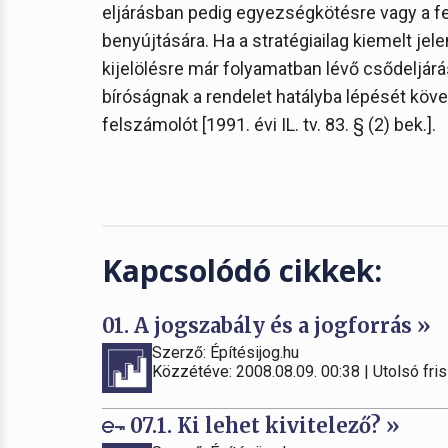
eljárásban pedig egyezségkötésre vagy a f
benyújtására. Ha a stratégiailag kiemelt je
kijelölésre már folyamatban lévő csődeljárá
bíróságnak a rendelet hatályba lépését köve
felszámolót [1991. évi IL. tv. 83. § (2) bek.].
Kapcsolódó cikkek:
01. A jogszabály és a jogforrás »
Szerző: Építésijog.hu
Közzétéve: 2008.08.09. 00:38 | Utolsó fris
07.1. Ki lehet kivitelező? »