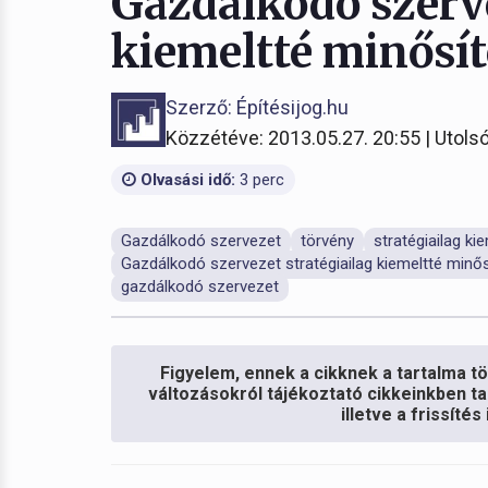
Gazdálkodó szerve
kiemeltté minősít
Szerző: Építésijog.hu
Közzétéve: 2013.05.27. 20:55 | Utolsó
Olvasási idő:
3 perc
Gazdálkodó szervezet
törvény
stratégiailag k
Gazdálkodó szervezet stratégiailag kiemeltté minős
gazdálkodó szervezet
Figyelem, ennek a cikknek a tartalma töb
változásokról tájékoztató cikkeinkben ta
illetve a frissíté