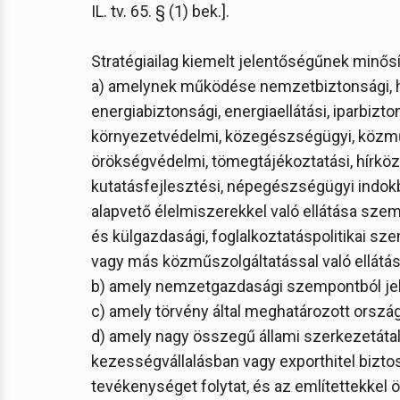
IL. tv. 65. § (1) bek.].
Stratégiailag kiemelt jelentőségűnek minős
a) amelynek működése nemzetbiztonsági, ho
energiabiztonsági, energiaellátási, iparbiz
környezetvédelmi, közegészségügyi, közműszo
örökségvédelmi, tömegtájékoztatási, hírköz
kutatásfejlesztési, népegészségügyi indokb
alapvető élelmiszerekkel való ellátása sze
és külgazdasági, foglalkoztatáspolitikai sz
vagy más közműszolgáltatással való ellátás
b) amely nemzetgazdasági szempontból jele
c) amely törvény által meghatározott országo
d) amely nagy összegű állami szerkezetátal
kezességvállalásban vagy exporthitel bizt
tevékenységet folytat, és az említettekkel