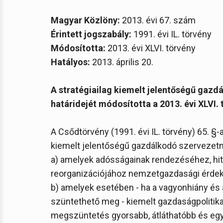
Magyar Közlöny:
2013. évi 67. szám
Érintett jogszabály:
1991. évi IL. törvény
Módosította:
2013. évi XLVI. törvény
Hatályos:
2013. április 20.
A stratégiailag kiemelt jelentőségű gazd
határidejét módosította a 2013. évi XLVI. 
A Csődtörvény (1991. évi IL. törvény) 65. §-
kiemelt jelentőségű gazdálkodó szervezetn
a) amelyek adósságainak rendezéséhez, hi
reorganizációjához nemzetgazdasági érdek 
b) amelyek esetében - ha a vagyonhiány és 
szüntethető meg - kiemelt gazdaságpolitikai
megszüntetés gyorsabb, átláthatóbb és egysé