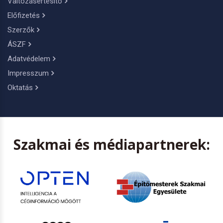
Változásértesítő
Előfizetés
Szerzők
ÁSZF
Adatvédelem
Impresszum
Oktatás
Szakmai és médiapartnerek: