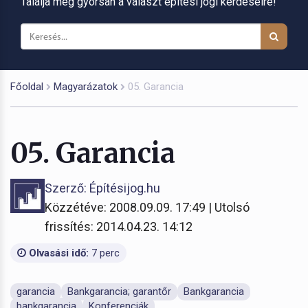
Találja meg gyorsan a választ építési jogi kérdéseire!
Főoldal
Magyarázatok
05. Garancia
05. Garancia
Szerző: Építésijog.hu
Közzétéve: 2008.09.09. 17:49 | Utolsó
frissítés: 2014.04.23. 14:12
Olvasási idő:
7 perc
garancia
Bankgarancia; garantőr
Bankgarancia
bankgarancia
Konferenciák