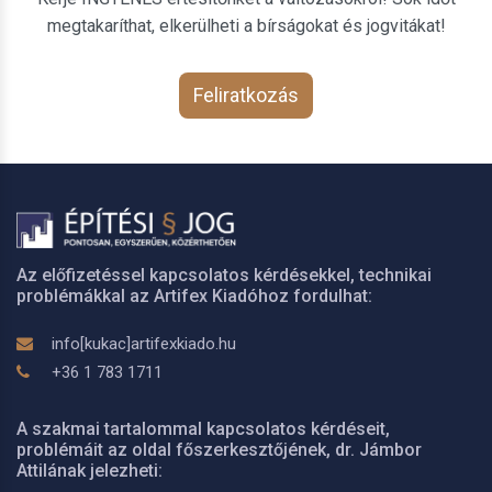
megtakaríthat, elkerülheti a bírságokat és jogvitákat!
Feliratkozás
Az előfizetéssel kapcsolatos kérdésekkel, technikai
problémákkal az Artifex Kiadóhoz fordulhat:
info[kukac]artifexkiado.hu
+36 1 783 1711
A szakmai tartalommal kapcsolatos kérdéseit,
problémáit az oldal főszerkesztőjének, dr. Jámbor
Attilának jelezheti: