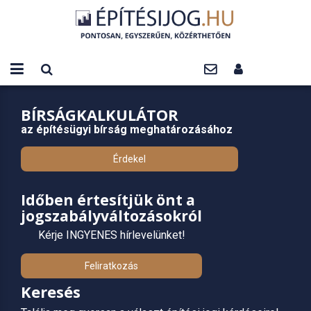
BÍRSÁGKALKULÁTOR
az építésügyi bírság meghatározásához
Érdekel
Időben értesítjük önt a
jogszabályváltozásokról
Kérje INGYENES hírlevelünket!
Feliratkozás
Keresés