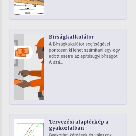
Bírságkalkulátor
A Bírságkalkulátor segítségével
pontosan ki lehet számítani egy-egy
adott esetre az építésügyi bírságot.
A szá...
Tervezési alaptérkép a
gyakorlatban
Gyakorlati kérdések és válaszok,