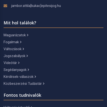
jambor.attila[kukac]epitesijog.hu
Mit hol találok?
Magyarázatok
Fogalmak
Változások
Jogszabályok
Videótár
Segédanyagok
Kérdések-válaszok
Közbeszerzési Tudástár
Fontos tudnivalók