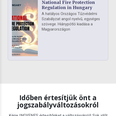
National Fire Protection
Regulation in Hungary
A hatályos Országos Tűzvédelmi
Szabályzat angol nyelvű, egységes
szövege. Hiánypótló kiadása a
Magyarországon
Időben értesítjük önt a
jogszabályváltozásokról
Kérje INGYENES értesítőnket a változásokról! Sok időt