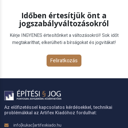
Időben értesítjük önt a
jogszabályváltozásokról
Kérje INGYENES értesítőnket a változásokról! Sok időt
megtakaríthat, elkerülheti a bírságokat és jogvitákat!
Feliratkozás
Az előfizetéssel kapcsolatos kérdésekkel, technikai
problémákkal az Artifex Kiadóhoz fordulhat:
info[kukac]artifexkiado.hu