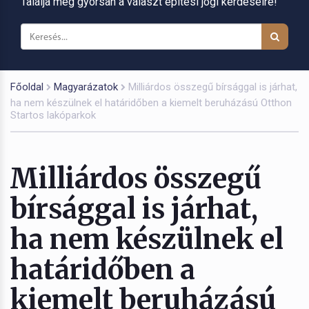
Találja meg gyorsan a választ építési jogi kérdéseire!
Főoldal
Magyarázatok
Milliárdos összegű bírsággal is járhat,
ha nem készülnek el határidőben a kiemelt beruházású Otthon
Startos lakóparkok
Milliárdos összegű
bírsággal is járhat,
ha nem készülnek el
határidőben a
kiemelt beruházású