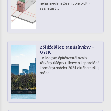
néha meglehetősen bonyolult –
számítást. ...
Zöldfelületi tanúsítvány –
GYIK
A Magyar építészetről szóló
törvény (Méptv.), illetve a kapcsolódó
kormányrendelet 2024 októberétől új
módo...