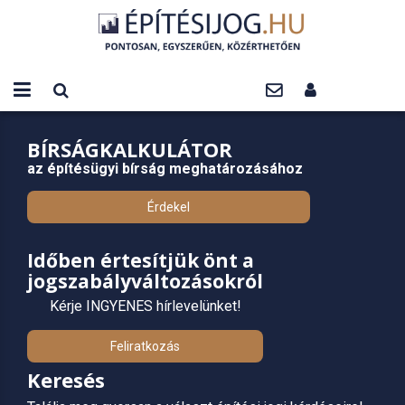
BÍRSÁGKALKULÁTOR
az építésügyi bírság meghatározásához
Érdekel
Időben értesítjük önt a
jogszabályváltozásokról
Kérje INGYENES hírlevelünket!
Feliratkozás
Keresés