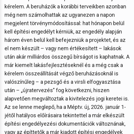
kérelem. A beruházók a korábbi terveikben azonban
még nem számolhattak az ugyanezen a napon
megjelent törvénymódosítással: hat hónapon belül
kell építési engedélyt kérniük, az engedély alapján
három éven belül kell befejezniük a projektet, és az
el nem készült – vagy nem értékesített – lakások
után akár milliárdos összegű bírságot is kaphatnak. A
már kiemelt lakásfejlesztéseknél és a még csak a
kérelem összeállítását végző beruházásoknál is
valószínűleg – a pezsgő és a virsli elfogyasztása
után – „újratervezés” fog következni, hiszen
alapvetően megváltoztak a kivitelezés jogi keretei is.
Az se lenne meglepő, ha a Méptv. új, 2026. január 1-
jétől hatályos előírásaira tekintettel a már elkészült
építési engedélyezési dokumentációk változnának,
vagy az építtetők a már kiadott építési engedélyek