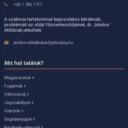
+36 1 783 1711
A szakmai tartalommal kapcsolatos kérdéseit,
problémáit az oldal főszerkesztőjének, dr. Jámbor
Attilának jelezheti:
jambor.attila[kukac]epitesijog.hu
Mit hol találok?
Magyarázatok
Fogalmak
Változások
Jogszabályok
Videótár
Segédanyagok
Kérdések-válaszok