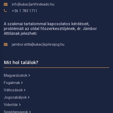
info[kukac]artifexkiado.hu
+36 1 783 1711
A szakmai tartalommal kapcsolatos kérdéseit,
problémáit az oldal főszerkesztőjének, dr. Jámbor
Attilának jelezheti:
jambor.attila[kukac]epitesijog.hu
Mit hol találok?
Magyarázatok
Fogalmak
Változások
Jogszabályok
Videótár
Segédanyagok