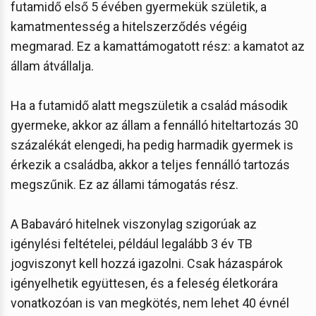
futamidő első 5 évében gyermekük születik, a
kamatmentesség a hitelszerződés végéig
megmarad. Ez a kamattámogatott rész: a kamatot az
állam átvállalja.
Ha a futamidő alatt megszületik a család második
gyermeke, akkor az állam a fennálló hiteltartozás 30
százalékát elengedi, ha pedig harmadik gyermek is
érkezik a családba, akkor a teljes fennálló tartozás
megszűnik. Ez az állami támogatás rész.
A Babaváró hitelnek viszonylag szigorúak az
igénylési feltételei, például legalább 3 év TB
jogviszonyt kell hozzá igazolni. Csak házaspárok
igényelhetik együttesen, és a feleség életkorára
vonatkozóan is van megkötés, nem lehet 40 évnél