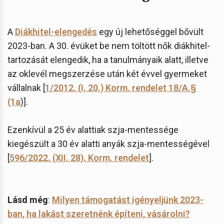
A
Diákhitel-elengedés
egy új lehetőséggel bővült
2023-ban. A 30. évüket be nem töltött nők diákhitel-
tartozását elengedik, ha a tanulmányaik alatt, illetve
az oklevél megszerzése után két évvel gyermeket
vállalnak [
1/2012. (I. 20.) Korm. rendelet 18/A.§
(1a
)].
Ezenkívül a 25 év alattiak szja-mentessége
kiegészült a 30 év alatti anyák szja-mentességével
[
596/2022. (XII. 28). Korm. rendelet
].
Lásd még
:
Milyen támogatást igényeljünk 2023-
ban, ha lakást szeretnénk építeni, vásárolni?