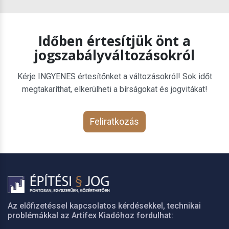
Időben értesítjük önt a
jogszabályváltozásokról
Kérje INGYENES értesítőnket a változásokról! Sok időt
megtakaríthat, elkerülheti a bírságokat és jogvitákat!
Feliratkozás
Az előfizetéssel kapcsolatos kérdésekkel, technikai
problémákkal az Artifex Kiadóhoz fordulhat: