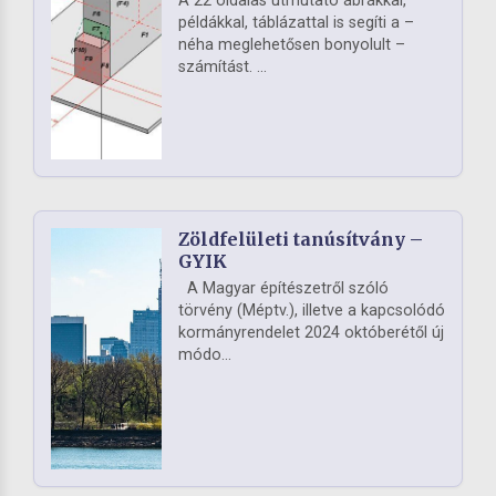
A 22 oldalas útmutató ábrákkal,
példákkal, táblázattal is segíti a –
néha meglehetősen bonyolult –
számítást. ...
Zöldfelületi tanúsítvány –
GYIK
A Magyar építészetről szóló
törvény (Méptv.), illetve a kapcsolódó
kormányrendelet 2024 októberétől új
módo...