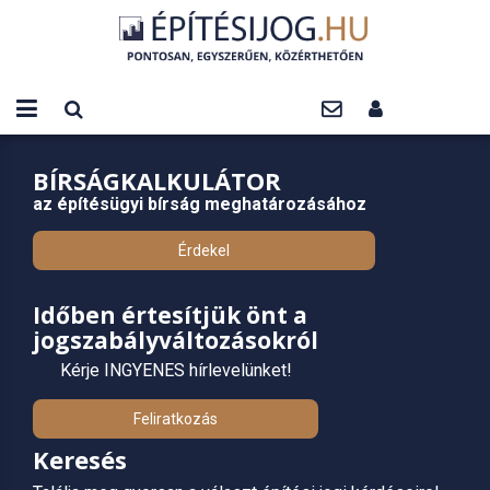
BÍRSÁGKALKULÁTOR
az építésügyi bírság meghatározásához
Érdekel
Időben értesítjük önt a
jogszabályváltozásokról
Kérje INGYENES hírlevelünket!
Feliratkozás
Keresés