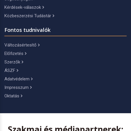
Kérdések-válaszok
Közbeszerzési Tudástár
Fontos tudnivalók
Változásértesítő
Előfizetés
Szerzők
ÁSZF
Adatvédelem
Impresszum
Oktatás
Szakmai és médiapartnerek: