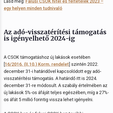
Lásd még:
Falusi CSOK hitel és feltételek 2023 –
egy helyen minden tudnivaló
Az adó-visszatérítési támogatás
is igényelhető 2024-ig
A CSOK támogatáshoz új lakások esetében
[
16/2016. (II.10.) Korm. rendelet
] szintén 2022.
december 31-i határidővel kapcsolódott egy adó-
visszatérítési támogatás. A határidő itt is 2024.
december 31-re módosult. A szabály értelmében az
új lakások 5%-os áfáját teljes egészében, míg a 27%-
os áfát 5 millió forintig vissza lehet igényelni.