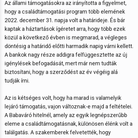
Az állami támogatásokra az irányította a figyelmet,
hogy a családtámogatási program több elemének
2022. december 31. napja volt a határideje. És bár
kaptak a háztartások ígéretet arra, hogy több ezek
közül a következő évben is megmarad, a végleges
döntésig a határidő előtti harmadik napig várni kellett.
A bankok nagy része addigra felfüggesztette az új
igénylések befogadását, mert már nem tudták
biztosítani, hogy a szerződést az év végéig alá
tudják írni.
Az is kétséges volt, hogy ha marad is valamelyik
lejáró támogatás, vajon változnak-e majd a feltételei.
A Babaváró hitelnél, amely az egyik legnépszerűbb
eleme a családtámogatásnak, különösen élénk volt a
találgatás. A szakemberek felvetették, hogy