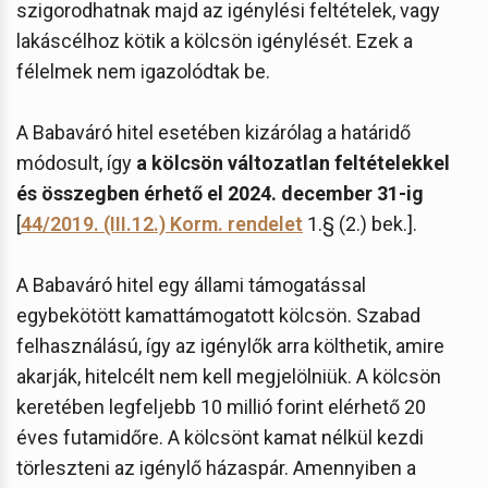
szigorodhatnak majd az igénylési feltételek, vagy
lakáscélhoz kötik a kölcsön igénylését. Ezek a
félelmek nem igazolódtak be.
A Babaváró hitel esetében kizárólag a határidő
módosult, így
a kölcsön változatlan feltételekkel
és összegben érhető el 2024. december 31-ig
[
44/2019. (III.12.) Korm. rendelet
1.§ (2.) bek.].
A Babaváró hitel egy állami támogatással
egybekötött kamattámogatott kölcsön. Szabad
felhasználású, így az igénylők arra költhetik, amire
akarják, hitelcélt nem kell megjelölniük. A kölcsön
keretében legfeljebb 10 millió forint elérhető 20
éves futamidőre. A kölcsönt kamat nélkül kezdi
törleszteni az igénylő házaspár. Amennyiben a