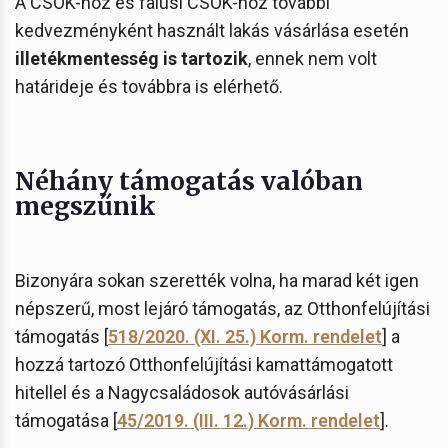
A CSOK-hoz és falusi CSOK-hoz további
kedvezményként használt lakás vásárlása esetén
illetékmentesség is tartozik
, ennek nem volt
határideje és továbbra is elérhető.
Néhány támogatás valóban
megszűnik
Bizonyára sokan szerették volna, ha marad két igen
népszerű, most lejáró támogatás, az Otthonfelújítási
támogatás [
518/2020. (XI. 25.) Korm. rendelet
] a
hozzá tartozó Otthonfelújítási kamattámogatott
hitellel és a Nagycsaládosok autóvásárlási
támogatása [
45/2019. (III. 12.) Korm. rendelet
].