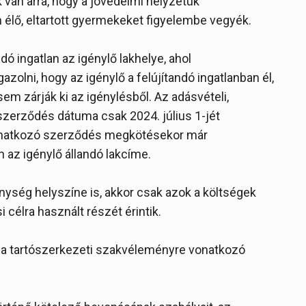
van arra, hogy a jövedelmi helyzetük
élő, eltartott gyermekeket figyelembe vegyék.
ndó ingatlan az igénylő lakhelye, ahol
gazolni, hogy az igénylő a felújítandó ingatlanban él,
em zárják ki az igénylésből. Az adásvételi,
szerződés dátuma csak 2024. július 1-jét
vonatkozó szerződés megkötésekor már
an az igénylő állandó lakcíme.
kenység helyszíne is, akkor csak azok a költségek
 célra használt részét érintik.
tve a tartószerkezeti szakvéleményre vonatkozó