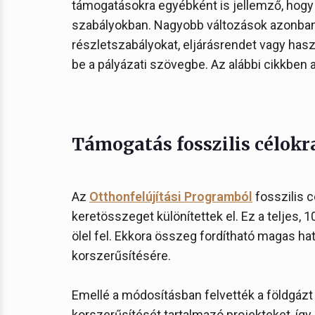
támogatásokra egyébként is jellemző, hogy 
szabályokban. Nagyobb változások azonban 
részletszabályokat, eljárásrendet vagy has
be a pályázati szövegbe. Az alábbi cikkben 
Támogatás fosszilis célokr
Az
Otthonfelújítási Programból
fosszilis c
keretösszeget különítettek el. Ez a teljes, 10
ölel fel. Ekkora összeg fordítható magas h
korszerűsítésére.
Emellé a módosításban felvették a földgázt
korszerűsítését tartalmazó projekteket, így 