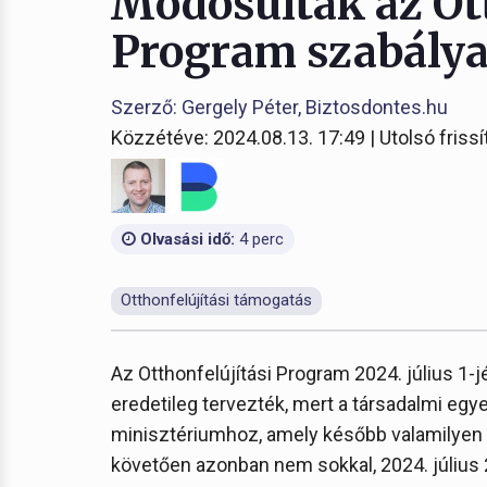
Módosultak az Ott
Program szabálya
Szerző: Gergely Péter, Biztosdontes.hu
Közzétéve: 2024.08.13. 17:49 | Utolsó frissí
Olvasási idő:
4 perc
Otthonfelújítási támogatás
Az Otthonfelújítási Program 2024. július 1-j
eredetileg tervezték, mert a társadalmi egy
minisztériumhoz, amely később valamilyen m
követően azonban nem sokkal, 2024. július 