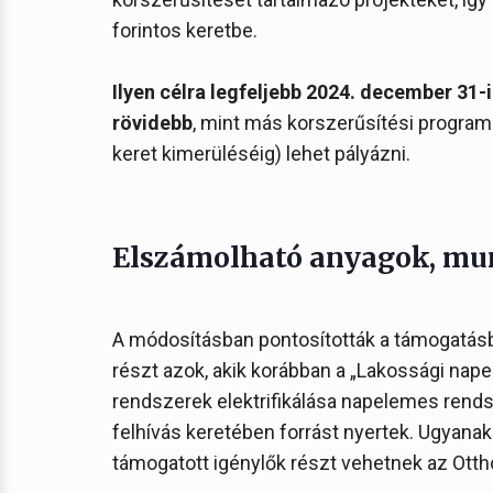
forintos keretbe.
Ilyen célra legfeljebb 2024. december 31-ig
rövidebb
, mint más korszerűsítési program
keret kimerüléséig) lehet pályázni.
Elszámolható anyagok, mun
A módosításban pontosították a támogatásb
részt azok, akik korábban a „Lakossági na
rendszerek elektrifikálása napelemes rend
felhívás keretében forrást nyertek. Ugyan
támogatott igénylők részt vehetnek az Otth