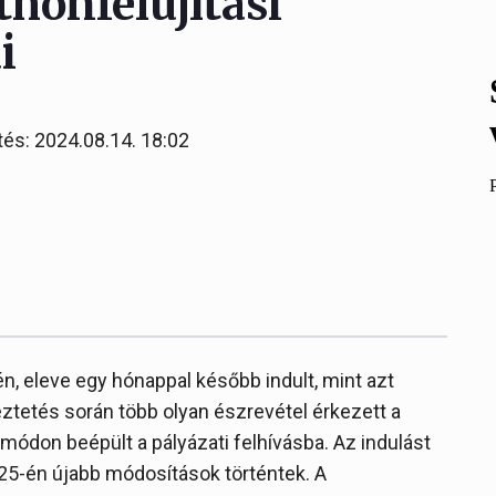
honfelújítási
i
tés: 2024.08.14. 18:02
én, eleve egy hónappal később indult, mint azt
eztetés során több olyan észrevétel érkezett a
ódon beépült a pályázati felhívásba. Az indulást
25-én újabb módosítások történtek. A