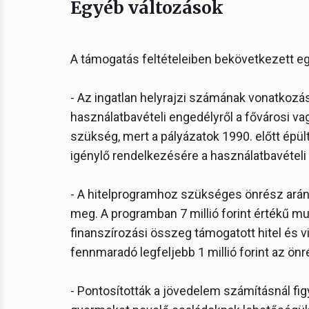
Egyéb változások
A támogatás feltételeiben bekövetkezett e
- Az ingatlan helyrajzi számának vonatkozá
használatbavételi engedélyről a fővárosi va
szükség, mert a pályázatok 1990. előtt épült
igénylő rendelkezésére a használatbavételi
- A hitelprogramhoz szükséges önrész arány
meg. A programban 7 millió forint értékű mun
finanszírozási összeg támogatott hitel és 
fennmaradó legfeljebb 1 millió forint az ön
- Pontosították a jövedelem számításnál f