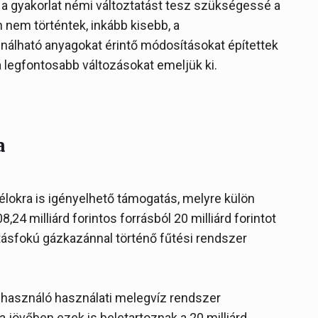
a gyakorlat némi változtatást tesz szükségessé a
nem történtek, inkább kisebb, a
ználható anyagokat érintő módosításokat építettek
a legfontosabb változásokat emeljük ki.
a
élokra is igényelhető támogatás, melyre külön
8,24 milliárd forintos forrásból 20 milliárd forintot
atásfokú gázkazánnal történő fűtési rendszer
 használó használati melegvíz rendszer
a jövőben ezek is beletartoznak a 20 milliárd