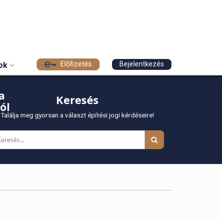
Előfizetés
Bejelentkezés
sok
a
Keresés
ól
Találja meg gyorsan a választ építési jogi kérdéseire!