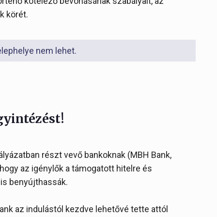
örténő kötelező bevonásának szabályait, az
 körét.
elephelye nem lehet.
gyintézést!
 pályázatban részt vevő bankoknak (MBH Bank,
 hogy az igénylők a támogatott hitelre és
is benyújthassák.
ank az indulástól kezdve lehetővé tette attól