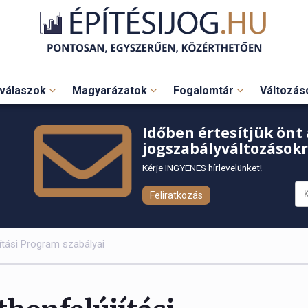
válaszok
Magyarázatok
Fogalomtár
Változá
Időben értesítjük önt 
jogszabályváltozásokr
Kérje INGYENES hírlevelünket!
Feliratkozás
ítási Program szabályai