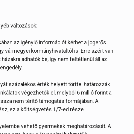
gyéb változások:
sában az igénylő információt kérhet a jogerős
gy vármegyei kormányhivataltól is. Erre azért van
 házakra adhatók be, így nem feltétlenül áll az
 engedély.
át százalékos érték helyett törttel határozzák
kálatok végezhetők el, melyből 6 millió forint a
vissza nem térítő támogatás formájában. A
rész, ez a költségvetés 1/7-ed része.
igyelembe vehető gyermekek meghatározását. A