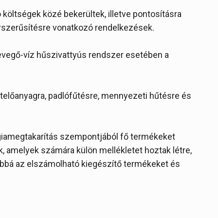
öltségek közé bekerültek, illetve pontosításra
orszerűsítésre vonatkozó rendelkezések.
evegő-víz hűszivattyús rendszer esetében a
telőanyagra, padlófűtésre, mennyezeti hűtésre és
giamegtakarítás szempontjából fő termékeket
, amelyek számára külön mellékletet hoztak létre,
ovábbá az elszámolható kiegészítő termékeket és