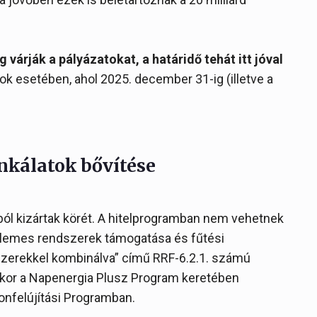
 várják a pályázatokat, a határidő tehát itt jóval
ok esetében, ahol 2025. december 31-ig (illetve a
kálatok bővítése
ól kizártak körét. A hitelprogramban nem vehetnek
pelemes rendszerek támogatása és fűtési
szerekkel kombinálva” című RRF-6.2.1. számú
akkor a Napenergia Plusz Program keretében
onfelújítási Programban.