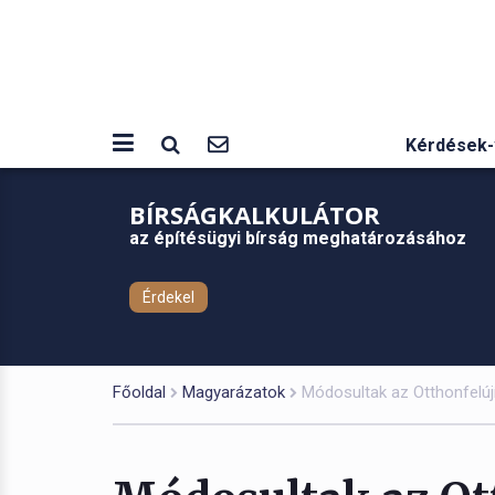
Kérdések-
BÍRSÁGKALKULÁTOR
az építésügyi bírság meghatározásához
Érdekel
Főoldal
Magyarázatok
Módosultak az Otthonfelúj