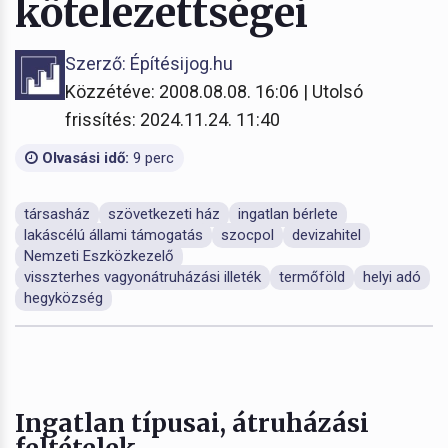
kötelezettségei
Szerző: Építésijog.hu
Közzétéve: 2008.08.08. 16:06 | Utolsó
frissítés: 2024.11.24. 11:40
Olvasási idő:
9 perc
társasház
szövetkezeti ház
ingatlan bérlete
lakáscélú állami támogatás
szocpol
devizahitel
Nemzeti Eszközkezelő
visszterhes vagyonátruházási illeték
termőföld
helyi adó
hegyközség
Ingatlan típusai, átruházási
feltételek