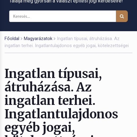
Találja meg gyorsan a választ építési jogi kérdéseire!
Főoldal
Magyarázatok
Ingatlan típusai, átruházása. Az
ingatlan terhei. Ingatlantulajdonos egyéb jogai, kötelezettségei
Ingatlan típusai,
átruházása. Az
ingatlan terhei.
Ingatlantulajdonos
egyéb jogai,