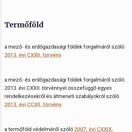
Termőföld
a mező- és erdőgazdasági földek forgalmáról szóló
2013. évi CXXII. törvény
a mező- és erdőgazdasági földek forgalmáról szóló
2013. évi CXXII. törvénnyel összefüggő egyes
rendelkezésekről és átmeneti szabályokról szóló
2013. évi CCXII. törvény
a termőföld védelméről szóló
2007. évi CXXIX.