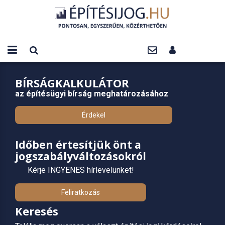
BÍRSÁGKALKULÁTOR
az építésügyi bírság meghatározásához
Érdekel
Időben értesítjük önt a
jogszabályváltozásokról
Kérje INGYENES hírlevelünket!
Feliratkozás
Keresés