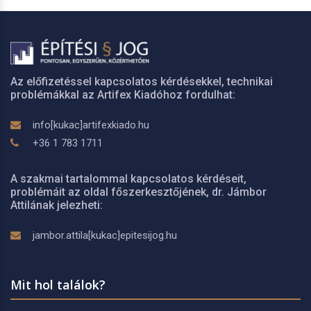
Az előfizetéssel kapcsolatos kérdésekkel, technikai
problémákkal az Artifex Kiadóhoz fordulhat:
info[kukac]artifexkiado.hu
+36 1 783 1711
A szakmai tartalommal kapcsolatos kérdéseit,
problémáit az oldal főszerkesztőjének, dr. Jámbor
Attilának jelezheti:
jambor.attila[kukac]epitesijog.hu
Mit hol találok?