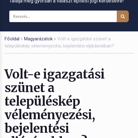
Találja meg gyorsan a választ építési jogi kérdéseire!
Főoldal
Magyarázatok
Volt-e igazgatási szünet a
településkép véleményezési, bejelentési eljárásokban?
Volt-e igazgatási
szünet a
településkép
véleményezési,
bejelentési