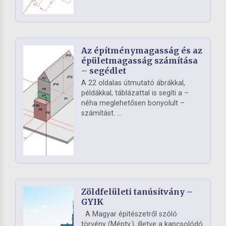
Az építménymagasság és az
épületmagasság számítása
– segédlet
A 22 oldalas útmutató ábrákkal,
példákkal, táblázattal is segíti a –
néha meglehetősen bonyolult –
számítást. ...
Zöldfelületi tanúsítvány –
GYIK
A Magyar építészetről szóló
törvény (Méptv.), illetve a kapcsolódó