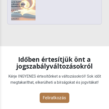
Időben értesítjük önt a
jogszabályváltozásokról
Kérje INGYENES értesítőnket a változásokról! Sok időt
megtakaríthat, elkerülheti a bírságokat és jogvitákat!
Feliratkozás