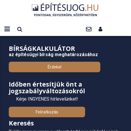
BÍRSÁGKALKULÁTOR
az építésügyi bírság meghatározásához
Érdekel
Időben értesítjük önt a
jogszabályváltozásokról
Kérje INGYENES hírlevelünket!
Feliratkozás
Keresés