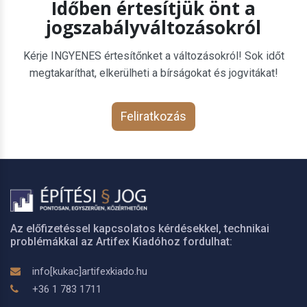
Időben értesítjük önt a
jogszabályváltozásokról
Kérje INGYENES értesítőnket a változásokról! Sok időt
megtakaríthat, elkerülheti a bírságokat és jogvitákat!
Feliratkozás
Az előfizetéssel kapcsolatos kérdésekkel, technikai
problémákkal az Artifex Kiadóhoz fordulhat:
info[kukac]artifexkiado.hu
+36 1 783 1711