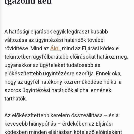
igazolni kell
A hatósági eljárások egyik legdrasztikusabb
változása az ügyintézési határidők további
rövidítése. Mind az
Ákr.
, mind az Eljárási kódex e
tekintetben ügyfélbarátabb előírásokat határoz meg,
ugyanakkor az ügyfeleket tudatosabb és
előkészítettebb ügyintézésre szorítja. Ennek oka,
hogy az ügyfél hatékony közreműködése nélkül a
szoros ügyintézési határidők aligha lennének
tarthatók.
Az előkészítettebb kérelem összeállítása – és a
kevesebb hiánypótlás – érdekében az Eljárási
kódexben minden eljárásban kötelező előírásként