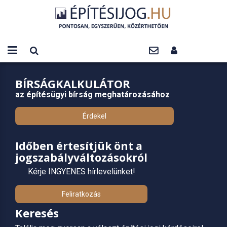
BÍRSÁGKALKULÁTOR
az építésügyi bírság meghatározásához
Érdekel
Időben értesítjük önt a
jogszabályváltozásokról
Kérje INGYENES hírlevelünket!
Feliratkozás
Keresés