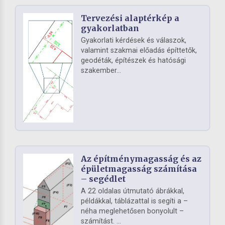
Tervezési alaptérkép a
gyakorlatban
Gyakorlati kérdések és válaszok,
valamint szakmai előadás építtetők,
geodéták, építészek és hatósági
szakember...
Az építménymagasság és az
épületmagasság számítása
– segédlet
A 22 oldalas útmutató ábrákkal,
példákkal, táblázattal is segíti a –
néha meglehetősen bonyolult –
számítást. ...