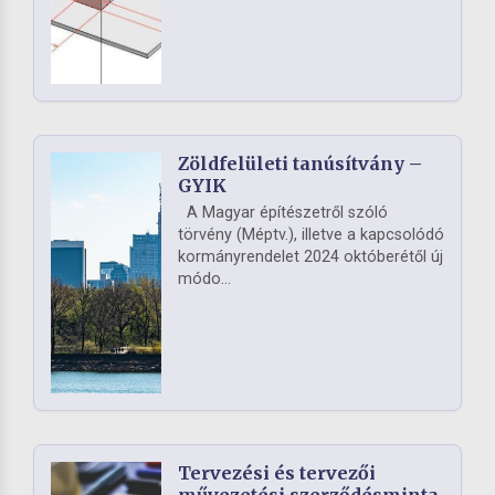
Zöldfelületi tanúsítvány –
GYIK
A Magyar építészetről szóló
törvény (Méptv.), illetve a kapcsolódó
kormányrendelet 2024 októberétől új
módo...
Tervezési és tervezői
művezetési szerződésminta