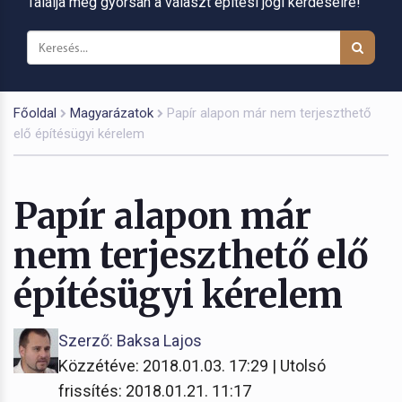
Találja meg gyorsan a választ építési jogi kérdéseire!
Főoldal
Magyarázatok
Papír alapon már nem terjeszthető
elő építésügyi kérelem
Papír alapon már
nem terjeszthető elő
építésügyi kérelem
Szerző: Baksa Lajos
Közzétéve: 2018.01.03. 17:29 | Utolsó
frissítés: 2018.01.21. 11:17