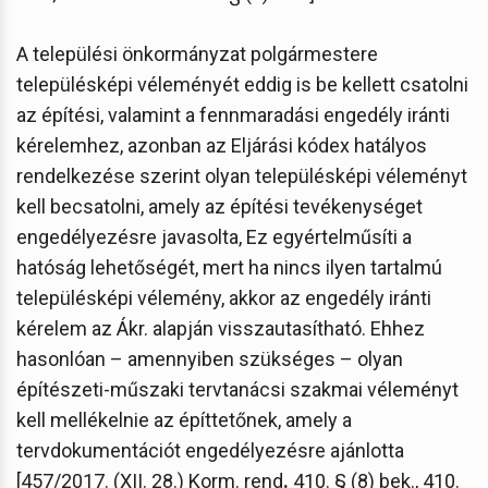
A települési önkormányzat polgármestere
településképi véleményét eddig is be kellett csatolni
az építési, valamint a fennmaradási engedély iránti
kérelemhez, azonban az Eljárási kódex hatályos
rendelkezése szerint olyan településképi véleményt
kell becsatolni, amely az építési tevékenységet
engedélyezésre javasolta, Ez egyértelműsíti a
hatóság lehetőségét, mert ha nincs ilyen tartalmú
településképi vélemény, akkor az engedély iránti
kérelem az Ákr. alapján visszautasítható. Ehhez
hasonlóan – amennyiben szükséges – olyan
építészeti-műszaki tervtanácsi szakmai véleményt
kell mellékelnie az építtetőnek, amely a
tervdokumentációt engedélyezésre ajánlotta
[457/2017. (XII. 28.) Korm. rend
.
410. § (8) bek., 410.