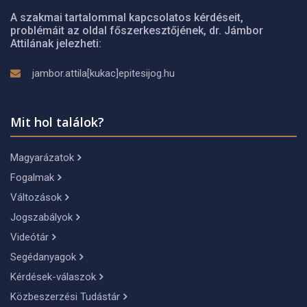
A szakmai tartalommal kapcsolatos kérdéseit,
problémáit az oldal főszerkesztőjének, dr. Jámbor
Attilának jelezheti:
jambor.attila[kukac]epitesijog.hu
Mit hol találok?
Magyarázatok
Fogalmak
Változások
Jogszabályok
Videótár
Segédanyagok
Kérdések-válaszok
Közbeszerzési Tudástár