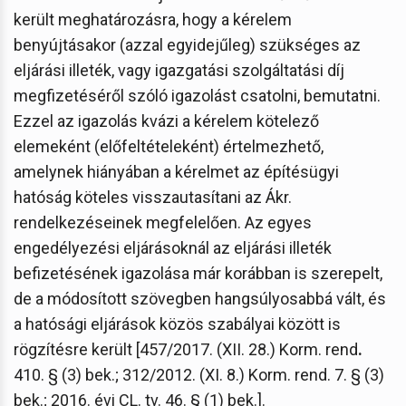
került meghatározásra, hogy a kérelem
benyújtásakor (azzal egyidejűleg) szükséges az
eljárási illeték, vagy igazgatási szolgáltatási díj
megfizetéséről szóló igazolást csatolni, bemutatni.
Ezzel az igazolás kvázi a kérelem kötelező
elemeként (előfeltételeként) értelmezhető,
amelynek hiányában a kérelmet az építésügyi
hatóság köteles visszautasítani az Ákr.
rendelkezéseinek megfelelően. Az egyes
engedélyezési eljárásoknál az eljárási illeték
befizetésének igazolása már korábban is szerepelt,
de a módosított szövegben hangsúlyosabbá vált, és
a hatósági eljárások közös szabályai között is
rögzítésre került [457/2017. (XII. 28.) Korm. rend
.
410. § (3) bek.; 312/2012. (XI. 8.) Korm. rend. 7. § (3)
bek.; 2016. évi CL. tv. 46. § (1) bek.].