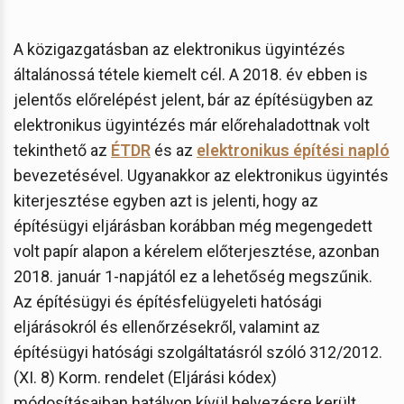
A közigazgatásban az elektronikus ügyintézés
általánossá tétele kiemelt cél. A 2018. év ebben is
jelentős előrelépést jelent, bár az építésügyben az
elektronikus ügyintézés már előrehaladottnak volt
tekinthető az
ÉTDR
és az
elektronikus építési napló
bevezetésével. Ugyanakkor az elektronikus ügyintés
kiterjesztése egyben azt is jelenti, hogy az
építésügyi eljárásban korábban még megengedett
volt papír alapon a kérelem előterjesztése, azonban
2018. január 1-napjától ez a lehetőség megszűnik.
Az építésügyi és építésfelügyeleti hatósági
eljárásokról és ellenőrzésekről, valamint az
építésügyi hatósági szolgáltatásról szóló 312/2012.
(XI. 8) Korm. rendelet (Eljárási kódex)
módosításaiban hatályon kívül helyezésre került