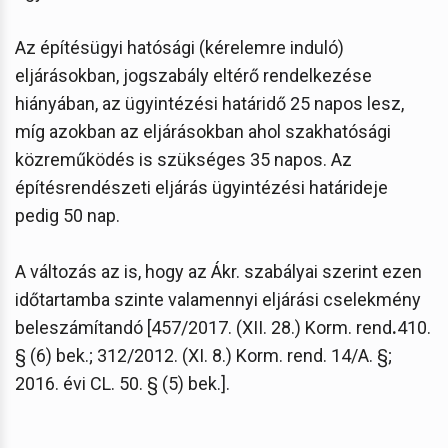
Az építésügyi hatósági (kérelemre induló)
eljárásokban, jogszabály eltérő rendelkezése
hiányában, az ügyintézési határidő 25 napos lesz,
míg azokban az eljárásokban ahol szakhatósági
közreműködés is szükséges 35 napos. Az
építésrendészeti eljárás ügyintézési határideje
pedig 50 nap.
A változás az is, hogy az Ákr. szabályai szerint ezen
időtartamba szinte valamennyi eljárási cselekmény
beleszámítandó [457/2017. (XII. 28.) Korm. rend
.
410.
§ (6) bek.; 312/2012. (XI. 8.) Korm. rend. 14/A. §;
2016. évi CL. 50. § (5) bek.].