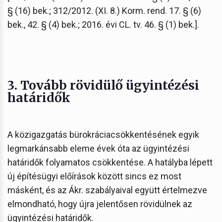
§ (16) bek.; 312/2012. (XI. 8.) Korm. rend. 17. § (6)
bek., 42. § (4) bek.; 2016. évi CL. tv. 46. § (1) bek.].
3. Tovább rövidülő ügyintézési
határidők
A közigazgatás bürokráciacsökkentésének egyik
legmarkánsabb eleme évek óta az ügyintézési
határidők folyamatos csökkentése. A hatályba lépett
új építésügyi előírások között sincs ez most
másként, és az Ákr. szabályaival együtt értelmezve
elmondható, hogy újra jelentősen rövidülnek az
ügyintézési határidők.