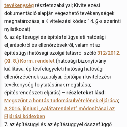
tevékenység
részletszabályai; Kivitelezési
dokumentáció alapján végezhető tevékenységek
meghatározása; a Kivitelezési kódex 14. §-a szerinti
nyilatkozat)
6. az építésügyi és építésfelügyeleti hatósági
eljárásokról és ellenőrzésekről, valamint az
építésügyi hatósági szolgáltatásról szóló
312/2012.
(XI. 8.) Korm. rendelet
(hatósági bizonyítvány
kiállítása; építésfelügyeleti hatóság hatósági
ellenőrzésének szabályai; építőipari kivitelezési
tevékenység folytatásának megtiltása;
építésrendészeti eljárás) –
részleteket lásd:
Megszűnt a bontás tudomásulvételének eljárása
;
A 2016. júniusi „salátarendelet” módosításai az
Eljárási kódexben
7. az építésügyi és az építésüggyel összefüggő