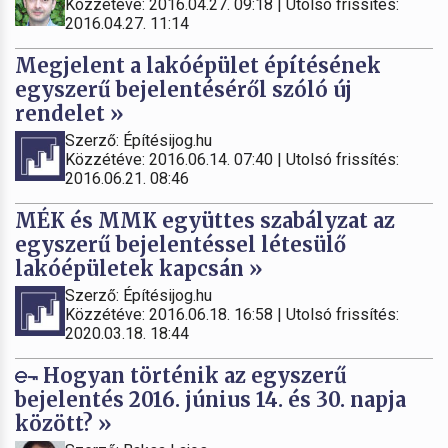
Közzétéve: 2016.04.27. 09:18 | Utolsó frissítés:
2016.04.27. 11:14
Megjelent a lakóépület építésének
egyszerű bejelentéséről szóló új
rendelet »
Szerző: Építésijog.hu
Közzétéve: 2016.06.14. 07:40 | Utolsó frissítés:
2016.06.21. 08:46
MÉK és MMK együttes szabályzat az
egyszerű bejelentéssel létesülő
lakóépületek kapcsán »
Szerző: Építésijog.hu
Közzétéve: 2016.06.18. 16:58 | Utolsó frissítés:
2020.03.18. 18:44
Hogyan történik az egyszerű
bejelentés 2016. június 14. és 30. napja
között? »