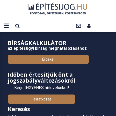
BÍRSÁGKALKULÁTOR
az építésügyi bírság meghatározásához
Érdekel
Időben értesítjük önt a
jogszabályváltozásokról
Kérje INGYENES hírlevelünket!
Feliratkozás
Keresés