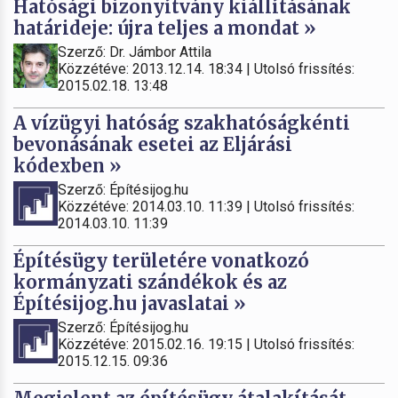
Hatósági bizonyítvány kiállításának
határideje: újra teljes a mondat »
Szerző: Dr. Jámbor Attila
Közzétéve: 2013.12.14. 18:34 | Utolsó frissítés:
2015.02.18. 13:48
A vízügyi hatóság szakhatóságkénti
bevonásának esetei az Eljárási
kódexben »
Szerző: Építésijog.hu
Közzétéve: 2014.03.10. 11:39 | Utolsó frissítés:
2014.03.10. 11:39
Építésügy területére vonatkozó
kormányzati szándékok és az
Építésijog.hu javaslatai »
Szerző: Építésijog.hu
Közzétéve: 2015.02.16. 19:15 | Utolsó frissítés:
2015.12.15. 09:36