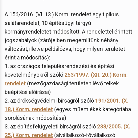
A 156/2016. (VI. 13.) Korm. rendelet egy tipikus
salátarendelet, 10 építésügyi tárgyú
kormányrendeletet módosított. A rendelettel érintett
jogszabályok (zárójelben megemlítünk néhány
változást, illetve példálózva, hogy milyen területet
érint a módosítás):
1. az országos településrendezési és építési
követelményekről szóló
253/1997. (XII. 20.) Korm.
rendelet
(mezőgazdasági területen lévő telkek
beépítési előírásai)
2. az örökségvédelmi bírságról szóló
191/2001. (X.
18.) Korm. rendelet
(egyes műemlékek kategóriába
sorolásának módosítása)
3. az építésfelügyeleti bírságról szóló
238/2005. (X.
25.) Korm. rendelet
(alvállalkozó-fővállalkozó