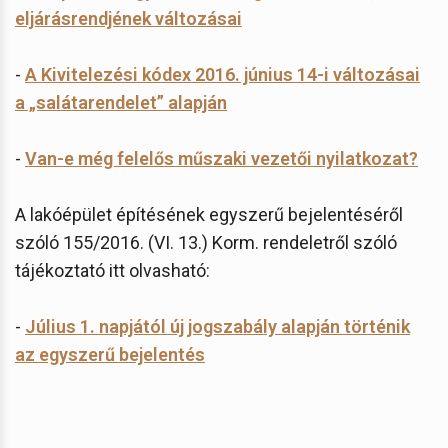
eljárásrendjének változásai
-
A Kivitelezési kódex 2016. június 14-i változásai
a „salátarendelet” alapján
-
Van-e még felelős műszaki vezetői nyilatkozat?
A lakóépület építésének egyszerű bejelentéséről
szóló 155/2016. (VI. 13.) Korm. rendeletről szóló
tájékoztató itt olvasható:
-
Július 1. napjától új jogszabály alapján történik
az egyszerű bejelentés