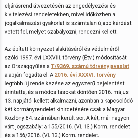
eljárásrend átvezetésén az engedélyezési és
kivitelezési rendeletekben, mivel időközben a
jogalkalmazási gyakorlat is számtalan újabb kérdést
vetett fel, melyet szabályozni, rendezni kellett.
Az épített környezet alakításáról és védelméről
szóló 1997. évi LXXVIII. törvény (Étv.) módosítását
az Országgyűlés a
T/9369. számú törvényjavaslat
alapján fogadta el. A
2016. évi XXXVI. törvény
legtöbb új rendelkezése az egyszerű bejelentést
érintette, és a módosításokat döntően 2016. május
13. napjától kellett alkalmazni, azonban a kapcsolódó
két kormányrendelet kihirdetésére csak a Magyar
Közlöny 84. számában került sor. A két, már nagyon
várt jogszabály: a 155/2016. (VI. 13.) Korm. rendelet
és a 156/2016. (VI. 13.) Korm. rendelet.