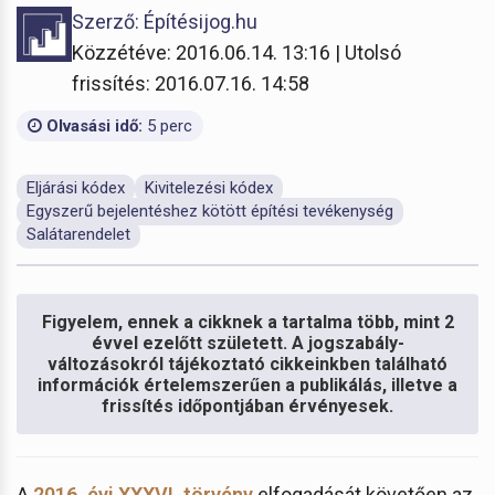
Szerző: Építésijog.hu
Közzétéve: 2016.06.14. 13:16 | Utolsó
frissítés: 2016.07.16. 14:58
Olvasási idő:
5 perc
Eljárási kódex
Kivitelezési kódex
Egyszerű bejelentéshez kötött építési tevékenység
Salátarendelet
Figyelem, ennek a cikknek a tartalma több, mint 2
évvel ezelőtt született. A jogszabály-
változásokról tájékoztató cikkeinkben található
információk értelemszerűen a publikálás, illetve a
frissítés időpontjában érvényesek.
A
2016. évi XXXVI. törvény
elfogadását követően az