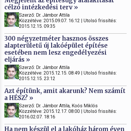
Megjelent az építésügy átalakítását
célzó intézkedési terv »
Szerző: Dr. Jámbor Attila
Közzétéve: 2015.09.07. 16:12 | Utolsó frissítés:
2015.12.15. 09:35
300 négyzetméter hasznos összes
alapterületű új lakóépület építése
esetében nem lesz engedélyezési
eljárás »
Szerző: Dr. Jámbor Attila
Közzétéve: 2015.12.15. 08:49 | Utolsó frissítés:
2015.12.15. 23:12
Azt építünk, amit akarunk? Nem számít
a HÉSZ? »
Szerző: Dr. Jámbor Attila, Koós Miklós
Közzétéve: 2015.12.17. 08:00 | Utolsó frissítés:
2016.02.07. 18:16
Ha nem készül el a lakóház három éven