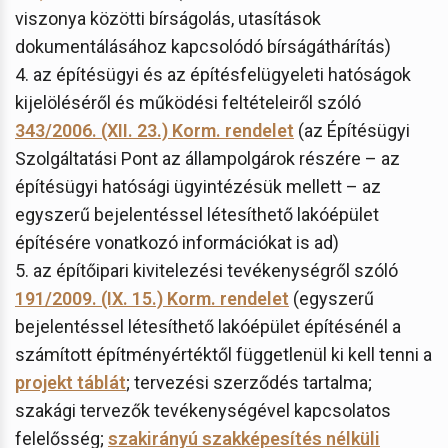
viszonya közötti bírságolás, utasítások
dokumentálásához kapcsolódó bírságáthárítás)
4. az építésügyi és az építésfelügyeleti hatóságok
kijelöléséről és működési feltételeiről szóló
343/2006. (XII. 23.) Korm. rendelet
(az Építésügyi
Szolgáltatási Pont az állampolgárok részére – az
építésügyi hatósági ügyintézésük mellett – az
egyszerű bejelentéssel létesíthető lakóépület
építésére vonatkozó információkat is ad)
5. az építőipari kivitelezési tevékenységről szóló
191/2009. (IX. 15.) Korm. rendelet
(egyszerű
bejelentéssel létesíthető lakóépület építésénél a
számított építményértéktől függetlenül ki kell tenni a
projekt táblát
; tervezési szerződés tartalma;
szakági tervezők tevékenységével kapcsolatos
felelősség;
szakirányú szakképesítés nélküli