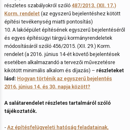
részletes szabályokról szóló
487/2013. (XII. 17.)
Korm. rendelet
(az egyszerű bejelentéshez kötött
építési tevékenység miatti pontosítás)
10. A lakóépület építésének egyszerű bejelentéséről
és egyes építésügyi tárgyú kormányrendeletek
módosításáról szóló 456/2015. (XII. 29.) Korm.
rendelet (a 2016. június 14-ét követő bejelentések
esetében alkalmazandó a tervezői művezetésre
kikötött minimális alkalom és díjazás) –
részleteket
lásd:
Hogyan történik az egyszerű bejelentés
2016. június 14. és 30. napja között?
A salátarendelet részletes tartalmáról szóló
tájékoztatók.
-
Az építésfelügyeleti hatóság feladatainak,