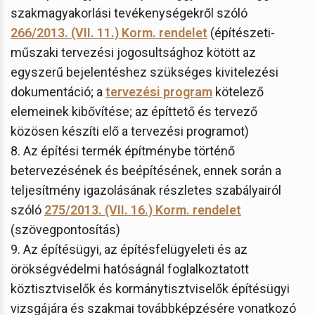
szakmagyakorlási tevékenységekről szóló
266/2013. (VII. 11.) Korm. rendelet
(építészeti-
műszaki tervezési jogosultsághoz kötött az
egyszerű bejelentéshez szükséges kivitelezési
dokumentáció; a
tervezési program
kötelező
elemeinek kibővítése; az építtető és tervező
közösen készíti elő a tervezési programot)
8. Az építési termék építménybe történő
betervezésének és beépítésének, ennek során a
teljesítmény igazolásának részletes szabályairól
szóló
275/2013. (VII. 16.) Korm. rendelet
(szövegpontosítás)
9. Az építésügyi, az építésfelügyeleti és az
örökségvédelmi hatóságnál foglalkoztatott
köztisztviselők és kormánytisztviselők építésügyi
vizsgájára és szakmai továbbképzésére vonatkozó