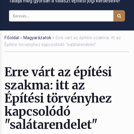
Találja meg gyorsan a választ építési jogi kérdéseire!
Főoldal
Magyarázatok
Erre várt az építési szakma: itt az
Építési törvényhez kapcsolódó "salátarendelet"
Erre várt az építési
szakma: itt az
Építési törvényhez
kapcsolódó
"salátarendelet"