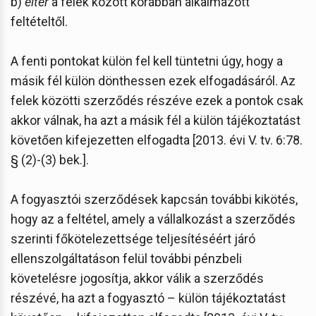
b)
eltér
a felek között korábban alkalmazott
feltételtől.
A fenti pontokat külön fel kell tüntetni úgy, hogy a
másik fél külön dönthessen ezek elfogadásáról. Az
felek közötti szerződés részéve ezek a pontok csak
akkor válnak, ha azt a másik fél a külön tájékoztatást
követően kifejezetten elfogadta [2013. évi V. tv. 6:78.
§ (2)-(3) bek.].
A fogyasztói szerződések kapcsán további kikötés,
hogy az a feltétel, amely a vállalkozást a szerződés
szerinti főkötelezettsége teljesítéséért járó
ellenszolgáltatáson felül további pénzbeli
követelésre jogosítja, akkor válik a szerződés
részévé, ha azt a fogyasztó – külön tájékoztatást