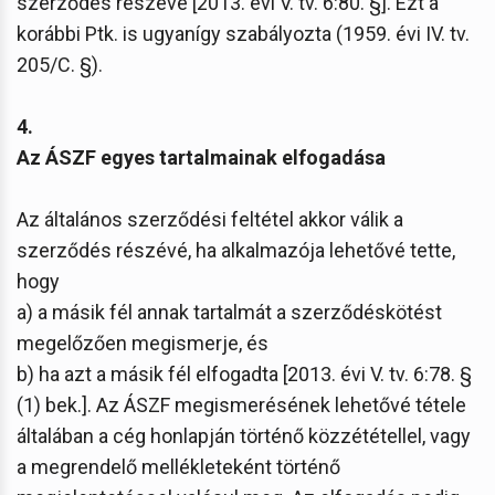
szerződés részévé [2013. évi V. tv. 6:80. §]. Ezt a
korábbi Ptk. is ugyanígy szabályozta (1959. évi IV. tv.
205/C. §).
4.
Az ÁSZF egyes tartalmainak elfogadása
Az általános szerződési feltétel akkor válik a
szerződés részévé, ha alkalmazója lehetővé tette,
hogy
a) a másik fél annak tartalmát a szerződéskötést
megelőzően megismerje, és
b) ha azt a másik fél elfogadta [2013. évi V. tv. 6:78. §
(1) bek.]. Az ÁSZF megismerésének lehetővé tétele
általában a cég honlapján történő közzététellel, vagy
a megrendelő mellékleteként történő