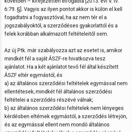
követően – kifejezetten elfogadta [2013. évi V. tv.
6:79. §]. Vagyis az ilyen pontot akkor is külön el kell
fogadtatni a fogyasztóval, ha az nem tér el a
jogszabályoktól, a szerződéses gyakorlattól és a
felek korábban alkalmazott feltételeitől sem.
Az új Ptk. már szabályozza azt az esetet is, amikor
mindkét fél a saját ÁSZF-re hivatkozva tesz
ajánlatot. Ha a két ajánlatot tevő fél által készített
ÁSZF eltér egymástól, és
a) az általános szerződési feltételek egymással nem
ellentétesek, mindkét fél általános szerződési
feltételei a szerződés részévé válnak;
b) az általános szerződési feltételek nem lényeges
kérdésben eltérnek egymástól, a szerződés létrejön,
és az egymással ellent nem mondó általános