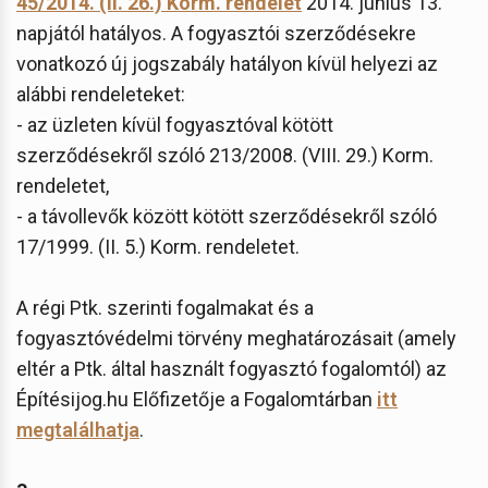
45/2014. (II. 26.) Korm. rendelet
2014. június 13.
napjától hatályos. A fogyasztói szerződésekre
vonatkozó új jogszabály hatályon kívül helyezi az
alábbi rendeleteket:
- az üzleten kívül fogyasztóval kötött
szerződésekről szóló 213/2008. (VIII. 29.) Korm.
rendeletet,
- a távollevők között kötött szerződésekről szóló
17/1999. (II. 5.) Korm. rendeletet.
A régi Ptk. szerinti fogalmakat és a
fogyasztóvédelmi törvény meghatározásait (amely
eltér a Ptk. által használt fogyasztó fogalomtól) az
Építésijog.hu Előfizetője a Fogalomtárban
itt
megtalálhatja
.