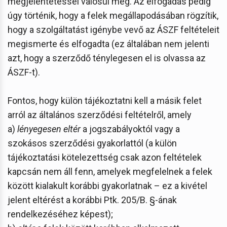
megjelentetéssel valósul meg. Az elfogadás pedig
úgy történik, hogy a felek megállapodásában rögzítik,
hogy a szolgáltatást igénybe vevő az ÁSZF feltételeit
megismerte és elfogadta (ez általában nem jelenti
azt, hogy a szerződő ténylegesen el is olvassa az
ÁSZF-t).
Fontos, hogy külön tájékoztatni kell a másik felet
arról az általános szerződési feltételről, amely
a)
lényegesen eltér
a jogszabályoktól vagy a
szokásos szerződési gyakorlattól (a külön
tájékoztatási kötelezettség csak azon feltételek
kapcsán nem áll fenn, amelyek megfelelnek a felek
között kialakult korábbi gyakorlatnak – ez a kivétel
jelent eltérést a korábbi Ptk. 205/B. §-ának
rendelkezéséhez képest);