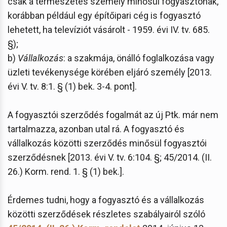
csak a természetes személy minősül fogyasztónak,
korábban például egy építőipari cég is fogyasztó
lehetett, ha televíziót vásárolt - 1959. évi IV. tv. 685.
§);
b)
Vállalkozás
: a szakmája, önálló foglalkozása vagy
üzleti tevékenysége körében eljáró személy [2013.
évi V. tv. 8:1. § (1) bek. 3-4. pont].
A fogyasztói szerződés fogalmát az új Ptk. már nem
tartalmazza, azonban utal rá. A fogyasztó és
vállalkozás közötti szerződés minősül fogyasztói
szerződésnek [2013. évi V. tv. 6:104. §; 45/2014. (II.
26.) Korm. rend. 1. § (1) bek.].
Érdemes tudni, hogy a fogyasztó és a vállalkozás
közötti szerződések részletes szabályairól szóló