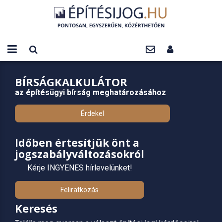
BÍRSÁGKALKULÁTOR
az építésügyi bírság meghatározásához
Érdekel
Időben értesítjük önt a
jogszabályváltozásokról
Kérje INGYENES hírlevelünket!
Feliratkozás
Keresés