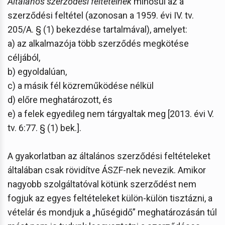
Általános szerződési feltételnek
minősül az a
szerződési feltétel (azonosan a 1959. évi IV. tv.
205/A. § (1) bekezdése tartalmával), amelyet:
a) az alkalmazója több szerződés megkötése
céljából,
b) egyoldalúan,
c) a másik fél közreműködése nélkül
d) előre meghatározott, és
e) a felek egyedileg nem tárgyaltak meg [2013. évi V.
tv. 6:77. § (1) bek.].
A gyakorlatban az általános szerződési feltételeket
általában csak rövidítve ÁSZF-nek nevezik. Amikor
nagyobb szolgáltatóval kötünk szerződést nem
fogjuk az egyes feltételeket külön-külön tisztázni, a
vételár és mondjuk a „hűségidő” meghatározásán túl