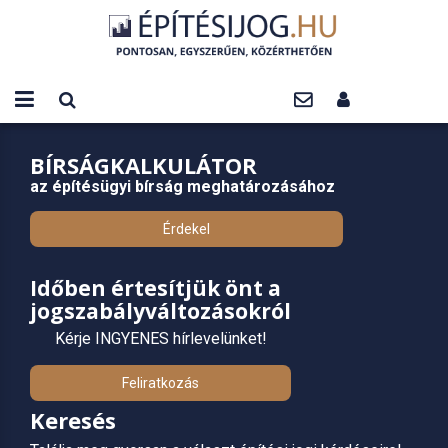
BÍRSÁGKALKULÁTOR
az építésügyi bírság meghatározásához
Érdekel
Időben értesítjük önt a
jogszabályváltozásokról
Kérje INGYENES hírlevelünket!
Feliratkozás
Keresés