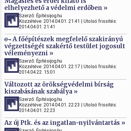
Magasles és erdei kilátó is
elhelyezhető a védelmi erdőben »
Szerző: Építésijog.hu
Közzétéve: 2014.04.01. 21:41 | Utolsó frissítés:
2014.04.01. 21:41
A főépítészek megfelelő szakirányú
végzettségét szakértő testület jogosult
véleményezni »
Szerző: Építésijog.hu
Közzétéve: 2014.04.01. 22:17 | Utolsó frissítés:
2014.04.22. 15:01
Változott az örökségvédelmi bírság
kiszabásának szabálya »
Szerző: Építésijog.hu
Közzétéve: 2014.04.01. 22:23 | Utolsó frissítés:
2014.04.01. 22:23
Az új Ptk. és az ingatlan-nyilvántartás »
Szerző: Építésijog.hu