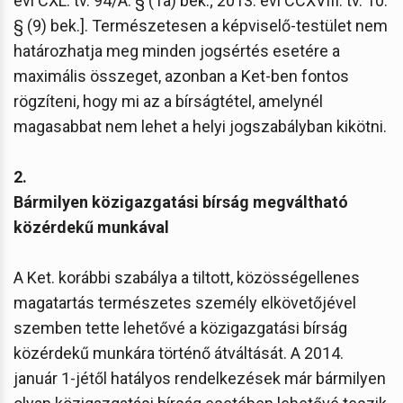
évi CXL. tv. 94/A. § (1a) bek.; 2013. évi CCXVIII. tv. 10.
§ (9) bek.]. Természetesen a képviselő-testület nem
határozhatja meg minden jogsértés esetére a
maximális összeget, azonban a Ket-ben fontos
rögzíteni, hogy mi az a bírságtétel, amelynél
magasabbat nem lehet a helyi jogszabályban kikötni.
2.
Bármilyen közigazgatási bírság megváltható
közérdekű munkával
A Ket. korábbi szabálya a tiltott, közösségellenes
magatartás természetes személy elkövetőjével
szemben tette lehetővé a közigazgatási bírság
közérdekű munkára történő átváltását. A 2014.
január 1-jétől hatályos rendelkezések már bármilyen