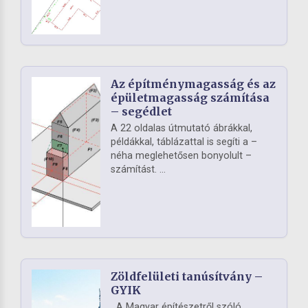
Az építménymagasság és az
épületmagasság számítása
– segédlet
A 22 oldalas útmutató ábrákkal,
példákkal, táblázattal is segíti a –
néha meglehetősen bonyolult –
számítást. ...
Zöldfelületi tanúsítvány –
GYIK
A Magyar építészetről szóló