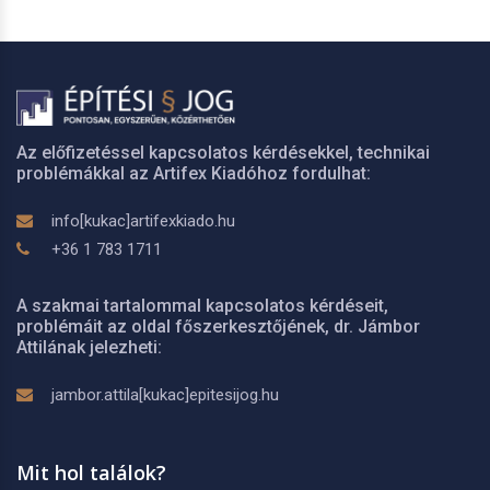
Az előfizetéssel kapcsolatos kérdésekkel, technikai
problémákkal az Artifex Kiadóhoz fordulhat:
info[kukac]artifexkiado.hu
+36 1 783 1711
A szakmai tartalommal kapcsolatos kérdéseit,
problémáit az oldal főszerkesztőjének, dr. Jámbor
Attilának jelezheti:
jambor.attila[kukac]epitesijog.hu
Mit hol találok?