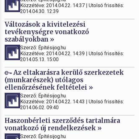
Közzétéve: 2014.04.22. 14:37 | Utolsó frissítés:
2014.04.30. 12:39
Változások a kivitelezési
tevékenységre vonatkozó
szabályokban »
Szerző: Építésijog.hu
Közzétéve: 2014.04.22. 14:39 | Utolsó frissítés:
2014.05.13. 15:00
Az eltakarásra kerülő szerkezetek
(munkarészek) utólagos
ellenőrzésének feltételei »
Szerző: Építésijog.hu
Közzétéve: 2014.04.22. 14:43 | Utolsó frissítés:
2014.06.02. 09:40
Haszonbérleti szerződés tartalmára
vonatkozó új rendelkezések »
Szerző: Építésijog.hu