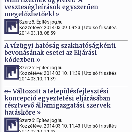
veszteségleírások egyszerűen
megelőzhetőek! »
Szerző: Építésijog.hu
Közzétéve: 2014.03.09. 09:23 | Utolsó frissítés:
2014.03.18. 08:59
A vízügyi hatóság szakhatóságkénti
bevonásának esetei az Eljárási
kódexben »
Szerző: Építésijog.hu
Közzétéve: 2014.03.10. 11:39 | Utolsó frissítés:
2014.03.10. 11:39
Változott a településfejlesztési
koncepció egyeztetési eljárásában
résztvevő államigazgatási szervek
hatásköre »
Szerző: Építésijog.hu
Közzétéve: 2014.03.10. 11:43 | Utolsó frissítés:
2014.03.10. 11:43