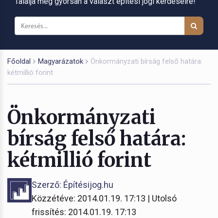
Találja meg gyorsan a választ építési jogi kérdéseire!
Főoldal
Magyarázatok
Önkormányzati bírság felső határa:
kétmillió forint
Önkormányzati
bírság felső határa:
kétmillió forint
Szerző: Építésijog.hu
Közzétéve: 2014.01.19. 17:13 | Utolsó
frissítés: 2014.01.19. 17:13