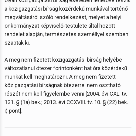
olyan közigazgatási bírság esetében lehetővé teszik
a közigazgatási bírság közérdekű munkával történő
megváltásáról szóló rendelkezést, melyet a helyi
önkormányzat képviselő-testülete által hozott
rendelet alapján, természetes személlyel szemben
szabtak ki.
A meg nem fizetett közigazgatási bírság helyébe
változatlanul ötezer forintonként hat óra közérdekű
munkát kell meghatározni. A meg nem fizetett
közigazgatási bírságnak ötezerrel nem osztható
részét nem kell figyelembe venni [2004. évi CXL. tv.
131. § (1a) bek.; 2013. évi CCXVIII. tv. 10. § (22) bek.
i) pont].