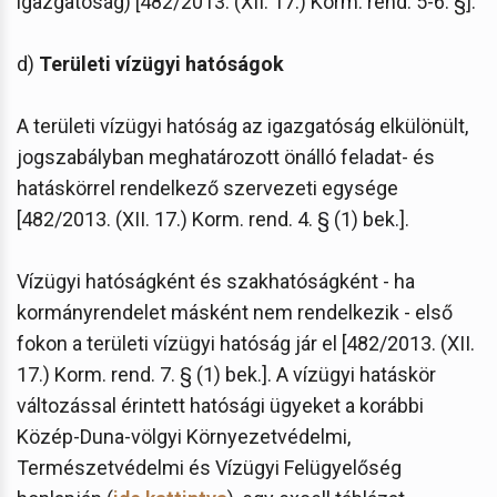
igazgatóság) [482/2013. (XII. 17.) Korm. rend. 5-6. §].
d)
Területi vízügyi hatóságok
A területi vízügyi hatóság az igazgatóság elkülönült,
jogszabályban meghatározott önálló feladat- és
hatáskörrel rendelkező szervezeti egysége
[482/2013. (XII. 17.) Korm. rend. 4. § (1) bek.].
Vízügyi hatóságként és szakhatóságként - ha
kormányrendelet másként nem rendelkezik - első
fokon a területi vízügyi hatóság jár el [482/2013. (XII.
17.) Korm. rend. 7. § (1) bek.]. A vízügyi hatáskör
változással érintett hatósági ügyeket a korábbi
Közép-Duna-völgyi Környezetvédelmi,
Természetvédelmi és Vízügyi Felügyelőség