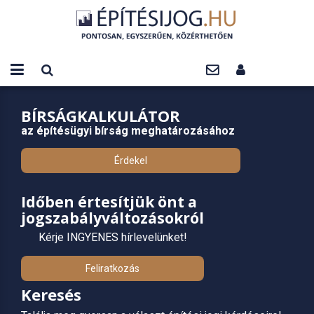
BÍRSÁGKALKULÁTOR
az építésügyi bírság meghatározásához
Érdekel
Időben értesítjük önt a
jogszabályváltozásokról
Kérje INGYENES hírlevelünket!
Feliratkozás
Keresés