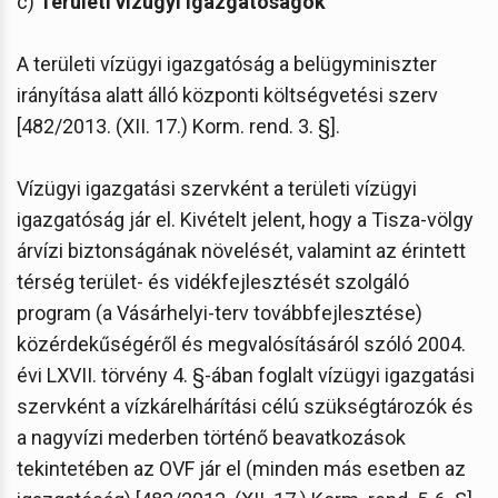
c)
Területi vízügyi igazgatóságok
A területi vízügyi igazgatóság a belügyminiszter
irányítása alatt álló központi költségvetési szerv
[482/2013. (XII. 17.) Korm. rend. 3. §].
Vízügyi igazgatási szervként a területi vízügyi
igazgatóság jár el. Kivételt jelent, hogy a Tisza-völgy
árvízi biztonságának növelését, valamint az érintett
térség terület- és vidékfejlesztését szolgáló
program (a Vásárhelyi-terv továbbfejlesztése)
közérdekűségéről és megvalósításáról szóló 2004.
évi LXVII. törvény 4. §-ában foglalt vízügyi igazgatási
szervként a vízkárelhárítási célú szükségtározók és
a nagyvízi mederben történő beavatkozások
tekintetében az OVF jár el (minden más esetben az