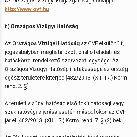
Az Országos Vízügyi Főigazgatóság honlapja:
http://www.ovf.hu
b)
Országos Vízügyi Hatóság
Az
Országos Vízügyi Hatóság
az OVF elkülönült,
jogszabályban meghatározott önálló feladat- és
hatáskörrel rendelkező szervezeti egysége. Az
Országos Vízügyi Hatóság illetékessége az ország
egész területére kiterjed [482/2013. (XII. 17.) Korm.
rend. 2. §].
A területi vízügyi hatóság első fokú hatósági vagy
szakhatósági eljárása esetén másodfokon az OVH
jár el [482/2013. (XII. 17.) Korm. rend. 7. § (2) bek.].