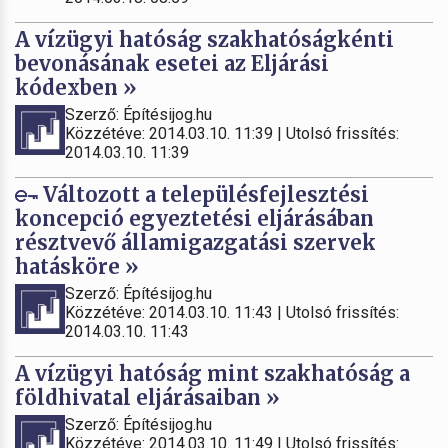
A vízügyi hatóság szakhatóságkénti
bevonásának esetei az Eljárási
kódexben »
Szerző: Építésijog.hu
Közzétéve: 2014.03.10. 11:39 | Utolsó frissítés:
2014.03.10. 11:39
Változott a településfejlesztési
koncepció egyeztetési eljárásában
résztvevő államigazgatási szervek
hatásköre »
Szerző: Építésijog.hu
Közzétéve: 2014.03.10. 11:43 | Utolsó frissítés:
2014.03.10. 11:43
A vízügyi hatóság mint szakhatóság a
földhivatal eljárásaiban »
Szerző: Építésijog.hu
Közzétéve: 2014.03.10. 11:49 | Utolsó frissítés: