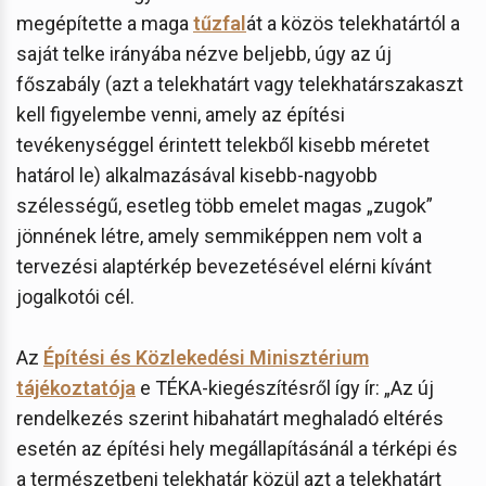
megépítette a maga
tűzfal
át a közös telekhatártól a
saját telke irányába nézve beljebb, úgy az új
főszabály (azt a telekhatárt vagy telekhatárszakaszt
kell figyelembe venni, amely az építési
tevékenységgel érintett telekből kisebb méretet
határol le) alkalmazásával kisebb-nagyobb
szélességű, esetleg több emelet magas „zugok”
jönnének létre, amely semmiképpen nem volt a
tervezési alaptérkép bevezetésével elérni kívánt
jogalkotói cél.
Az
Építési és Közlekedési Minisztérium
tájékoztatója
e TÉKA-kiegészítésről így ír: „Az új
rendelkezés szerint hibahatárt meghaladó eltérés
esetén az építési hely megállapításánál a térképi és
a természetbeni telekhatár közül azt a telekhatárt