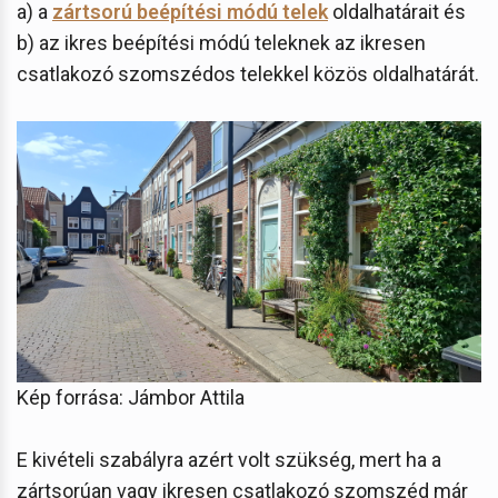
a) a
zártsorú beépítési módú telek
oldalhatárait és
b) az ikres beépítési módú teleknek az ikresen
csatlakozó szomszédos telekkel közös oldalhatárát.
Kép forrása: Jámbor Attila
E kivételi szabályra azért volt szükség, mert ha a
zártsorúan vagy ikresen csatlakozó szomszéd már