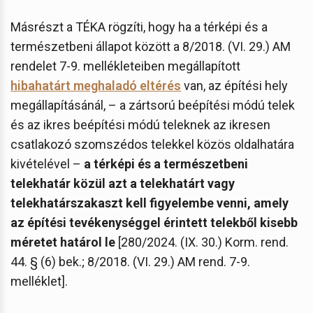
Másrészt a TÉKA rögzíti, hogy ha a térképi és a
természetbeni állapot között a 8/2018. (VI. 29.) AM
rendelet 7-9. mellékleteiben megállapított
hibahatárt meghaladó eltérés
van, az építési hely
megállapításánál, – a zártsorú beépítési módú telek
és az ikres beépítési módú teleknek az ikresen
csatlakozó szomszédos telekkel közös oldalhatára
kivételével –
a térképi és a természetbeni
telekhatár közül azt a telekhatárt vagy
telekhatárszakaszt kell figyelembe venni, amely
az építési tevékenységgel érintett telekből kisebb
méretet határol le
[280/2024. (IX. 30.) Korm. rend.
44. § (6) bek.; 8/2018. (VI. 29.) AM rend. 7-9.
melléklet].