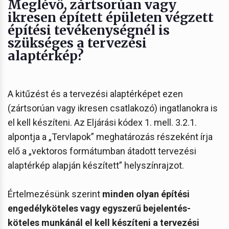
Meglévő, zártsorúan vagy
ikresen épített épületen végzett
építési tevékenységnél is
szükséges a tervezési
alaptérkép?
A kitűzést és a tervezési alaptérképet ezen
(zártsorúan vagy ikresen csatlakozó) ingatlanokra is
el kell készíteni. Az Eljárási kódex 1. mell. 3.2.1.
alpontja a „Tervlapok” meghatározás részeként írja
elő a „vektoros formátumban átadott tervezési
alaptérkép alapján készített” helyszínrajzot.
Értelmezésünk szerint
minden olyan építési
engedélyköteles vagy egyszerű bejelentés-
köteles munkánál el kell készíteni a tervezési