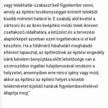
vagy telekhatár-szakaszt kell figyelembe venni,
amely az építési tevékenységgel érintett telekből
kisebb méretet határol le. E szabály alól kivétel a
zártsorú és az ikres beépítési módú telek ikresen
csatlakozó oldalhatára, a kitűzést és a tervezési
alaptérképet azonban ezen ingatlanokra is el kell
készíteni. Ha a földmérő hibahatárt meghaladó
eltérést tapasztal, az építtetőnek az építési engedély
iránti kérelem benyújtása előtt lehetősége van a
szomszédos ingatlan tulajdonosával rendezni a
helyzetet, amennyiben erre nincs igény vagy mód,
akkor az építész az építési helyet a kisebb
telekméretet kijelölő határok figyelembevételével
állapítja meg.”