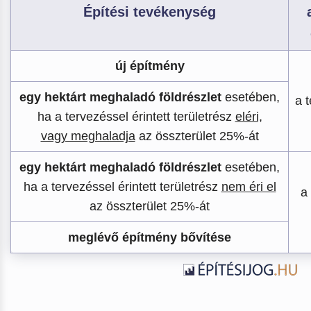
Építési tevékenység
új építmény
egy hektárt meghaladó földrészlet
esetében,
a t
ha a tervezéssel érintett területrész
eléri,
vagy meghaladja
az összterület 25%-át
egy hektárt meghaladó földrészlet
esetében,
ha a tervezéssel érintett területrész
nem éri el
a 
az összterület 25%-át
meglévő építmény bővítése