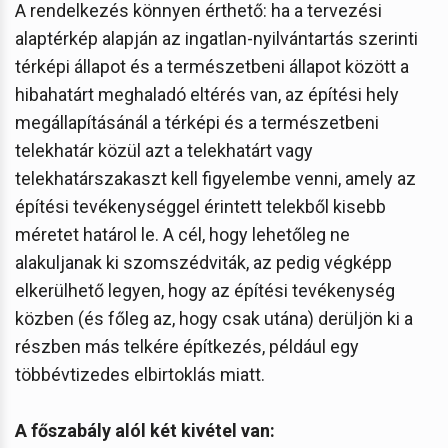
A rendelkezés könnyen érthető: ha a tervezési
alaptérkép alapján az ingatlan-nyilvántartás szerinti
térképi állapot és a természetbeni állapot között a
hibahatárt meghaladó eltérés van, az építési hely
megállapításánál a térképi és a természetbeni
telekhatár közül azt a telekhatárt vagy
telekhatárszakaszt kell figyelembe venni, amely az
építési tevékenységgel érintett telekből kisebb
méretet határol le. A cél, hogy lehetőleg ne
alakuljanak ki szomszédviták, az pedig végképp
elkerülhető legyen, hogy az építési tevékenység
közben (és főleg az, hogy csak utána) derüljön ki a
részben más telkére építkezés, például egy
többévtizedes elbirtoklás miatt.
A főszabály alól két kivétel van: