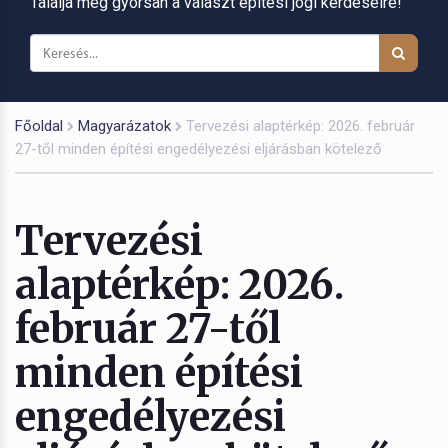
Találja meg gyorsan a választ építési jogi kérdéseire!
Főoldal
Magyarázatok
Tervezési alaptérkép: 2026. február
27-től minden építési engedélyezési eljárásban kötelező
Tervezési
alaptérkép: 2026.
február 27-től
minden építési
engedélyezési