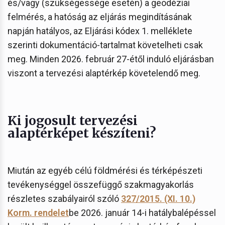
és/vagy (szükségessége esetén) a geodéziai
felmérés, a hatóság az eljárás megindításának
napján hatályos, az Eljárási kódex 1. melléklete
szerinti dokumentáció-tartalmat követelheti csak
meg. Minden 2026. február 27-étől induló eljárásban
viszont a tervezési alaptérkép követelendő meg.
Ki jogosult tervezési
alaptérképet készíteni?
Miután az egyéb célú földmérési és térképészeti
tevékenységgel összefüggő szakmagyakorlás
részletes szabályairól szóló
327/2015. (XI. 10.)
Korm. rendelet
be 2026. január 14-i hatálybalépéssel