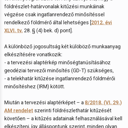
földrészlet-határvonalak kitűzési munkáinak
végzése csak ingatlanrendező minősítéssel
rendelkező földmérő által lehetséges [
2012. évi
XLVI. tv.
28. § (4) bek. d) pont].
A különböző jogosultság két külöböző munkaanyag
elkészítésére vonatkozik: ​
- a tervezési alaptérkép minőségtanúsításához
geodéziai tervezői minősítés (GD-T) szükséges,
- a telekhatár kitűzése ingatlanrendező földmérői
minősítéshez (IRM) kötött.
Miután a tervezési alaptérképet – a
8/2018. (VI. 29.)
AM rendelet
szerinti földrészlethatár kitűzését
követően – a kitűzés adatainak felhasználásával kell
elkészíteni, így álláspontunk szerint, minden olyan