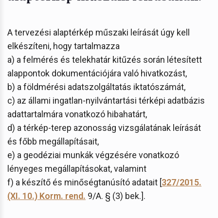
A tervezési alaptérkép műszaki leírását úgy kell
elkészíteni, hogy tartalmazza
a) a felmérés és telekhatár kitűzés során létesített
alappontok dokumentációjára való hivatkozást,
b) a földmérési adatszolgáltatás iktatószámát,
c) az állami ingatlan-nyilvántartási térképi adatbázis
adattartalmára vonatkozó hibahatárt,
d) a térkép-terep azonosság vizsgálatának leírását
és főbb megállapításait,
e) a geodéziai munkák végzésére vonatkozó
lényeges megállapításokat, valamint
f) a készítő és minőségtanúsító adatait [
327/2015.
(XI. 10.) Korm. rend.
9/A. § (3) bek.].