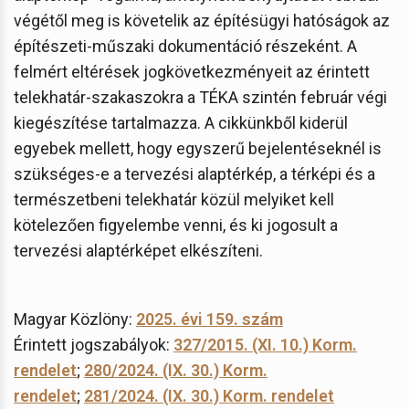
végétől meg is követelik az építésügyi hatóságok az
építészeti-műszaki dokumentáció részeként. A
felmért eltérések jogkövetkezményeit az érintett
telekhatár-szakaszokra a TÉKA szintén február végi
kiegészítése tartalmazza. A cikkünkből kiderül
egyebek mellett, hogy egyszerű bejelentéseknél is
szükséges-e a tervezési alaptérkép, a térképi és a
természetbeni telekhatár közül melyiket kell
kötelezően figyelembe venni, és ki jogosult a
tervezési alaptérképet elkészíteni.
Magyar Közlöny:
2025. évi 159. szám
Érintett jogszabályok:
327/2015. (XI. 10.) Korm.
rendelet
;
280/2024. (IX. 30.) Korm.
rendelet
;
281/2024. (IX. 30.) Korm. rendelet