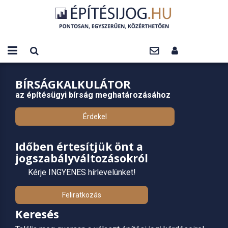
BÍRSÁGKALKULÁTOR
az építésügyi bírság meghatározásához
Érdekel
Időben értesítjük önt a
jogszabályváltozásokról
Kérje INGYENES hírlevelünket!
Feliratkozás
Keresés