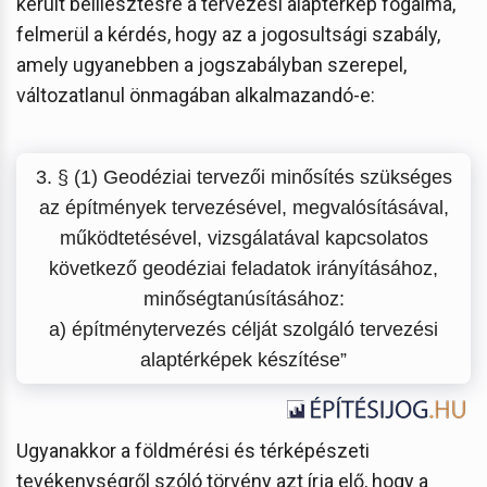
került beillesztésre a tervezési alaptérkép fogalma,
felmerül a kérdés, hogy az a jogosultsági szabály,
amely ugyanebben a jogszabályban szerepel,
változatlanul önmagában alkalmazandó-e:
3. § (1) Geodéziai tervezői minősítés szükséges
az építmények tervezésével, megvalósításával,
működtetésével, vizsgálatával kapcsolatos
következő geodéziai feladatok irányításához,
minőségtanúsításához:
a) építménytervezés célját szolgáló tervezési
alaptérképek készítése”
Ugyanakkor a földmérési és térképészeti
tevékenységről szóló törvény azt írja elő, hogy a