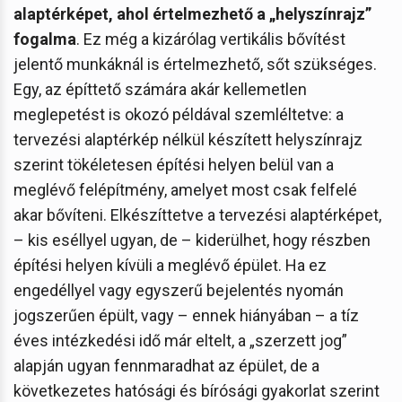
alaptérképet, ahol értelmezhető a „helyszínrajz”
fogalma
. Ez még a kizárólag vertikális bővítést
jelentő munkáknál is értelmezhető, sőt szükséges.
Egy, az építtető számára akár kellemetlen
meglepetést is okozó példával szemléltetve: a
tervezési alaptérkép nélkül készített helyszínrajz
szerint tökéletesen építési helyen belül van a
meglévő felépítmény, amelyet most csak felfelé
akar bővíteni. Elkészíttetve a tervezési alaptérképet,
– kis eséllyel ugyan, de – kiderülhet, hogy részben
építési helyen kívüli a meglévő épület. Ha ez
engedéllyel vagy egyszerű bejelentés nyomán
jogszerűen épült, vagy – ennek hiányában – a tíz
éves intézkedési idő már eltelt, a „szerzett jog”
alapján ugyan fennmaradhat az épület, de a
következetes hatósági és bírósági gyakorlat szerint