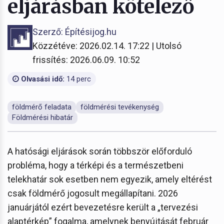
eljárásban kötelező
Szerző: Építésijog.hu
Közzétéve: 2026.02.14. 17:22 | Utolsó
frissítés: 2026.06.09. 10:52
Olvasási idő:
14 perc
földmérő feladata
földmérési tevékenység
Földmérési hibatár
A hatósági eljárások során többször előforduló
probléma, hogy a térképi és a természetbeni
telekhatár sok esetben nem egyezik, amely eltérést
csak földmérő jogosult megállapítani. 2026
januárjától ezért bevezetésre került a „tervezési
alaptérkép” fogalma, amelynek benyújtását február