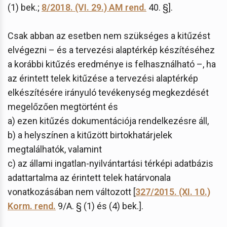
(1) bek.;
8/2018. (VI. 29.) AM rend.
40. §].
Csak abban az esetben nem szükséges a kitűzést
elvégezni – és a tervezési alaptérkép készítéséhez
a korábbi kitűzés eredménye is felhasználható –, ha
az érintett telek kitűzése a tervezési alaptérkép
elkészítésére irányuló tevékenység megkezdését
megelőzően megtörtént és
a) ezen kitűzés dokumentációja rendelkezésre áll,
b) a helyszínen a kitűzött birtokhatárjelek
megtalálhatók, valamint
c) az állami ingatlan-nyilvántartási térképi adatbázis
adattartalma az érintett telek határvonala
vonatkozásában nem változott [
327/2015. (XI. 10.)
Korm. rend.
9/A. § (1) és (4) bek.].