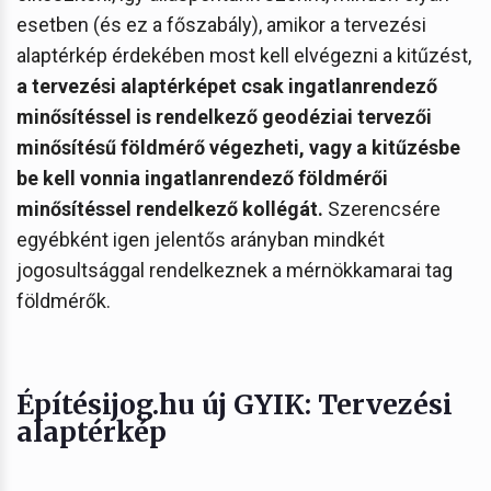
esetben (és ez a főszabály), amikor a tervezési
alaptérkép érdekében most kell elvégezni a kitűzést,
a tervezési alaptérképet csak ingatlanrendező
minősítéssel is rendelkező geodéziai tervezői
minősítésű földmérő végezheti, vagy a kitűzésbe
be kell vonnia ingatlanrendező földmérői
minősítéssel rendelkező kollégát.
Szerencsére
egyébként igen jelentős arányban mindkét
jogosultsággal rendelkeznek a mérnökkamarai tag
földmérők.
Építésijog.hu új GYIK: Tervezési
alaptérkép