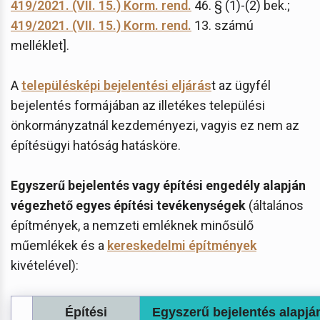
419/2021. (VII. 15.) Korm. rend.
46. § (1)-(2) bek.;
419/2021. (VII. 15.) Korm. rend.
13. számú
melléklet].
A
településképi bejelentési eljárás
t az ügyfél
bejelentés formájában az illetékes települési
önkormányzatnál kezdeményezi, vagyis ez nem az
építésügyi hatóság hatásköre.
Egyszerű bejelentés vagy építési engedély alapján
végezhető egyes építési tevékenységek
(általános
építmények, a nemzeti emléknek minősülő
műemlékek és a
kereskedelmi építmények
kivételével):
Építési
Egyszerű bejelentés alapjá