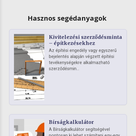
Hasznos segédanyagok
Kivitelezési szerződésminta
– építkezésekhez
Az építési engedély vagy egyszerű
bejelentés alapján végzett építési
tevékenységekre alkalmazható
szerződésmin...
Bírságkalkulátor
A Bírságkalkulátor segítségével
pontosan ki lehet számítani egy-egy