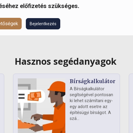
réséhez előfizetés szükséges.
hetőségek
Bejelentkezés
Hasznos segédanyagok
Bírságkalkulátor
A Bírságkalkulátor
segítségével pontosan
ki lehet számítani egy-
egy adott esetre az
építésügyi bírságot. A
szá...