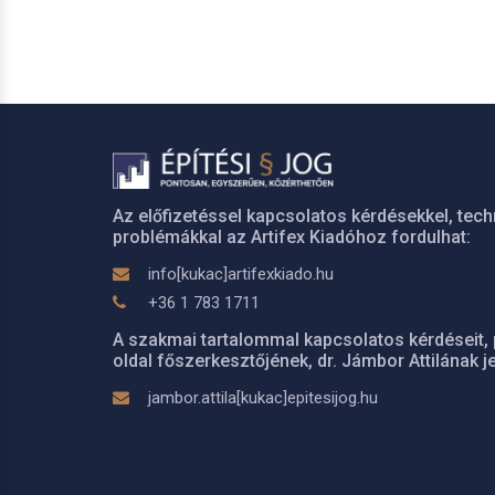
Az előfizetéssel kapcsolatos kérdésekkel, tech
problémákkal az Artifex Kiadóhoz fordulhat:
info[kukac]artifexkiado.hu
+36 1 783 1711
A szakmai tartalommal kapcsolatos kérdéseit, 
oldal főszerkesztőjének, dr. Jámbor Attilának je
jambor.attila[kukac]epitesijog.hu