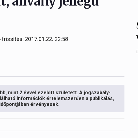
t, állvány jellegű
 frissítés: 2017.01.22. 22:58
b, mint 2 évvel ezelőtt született. A jogszabály-
lálható információk értelemszerűen a publikálás,
s időpontjában érvényesek.