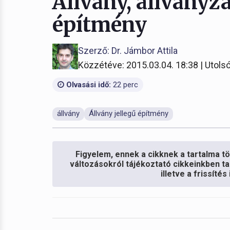
Állvány, állványza
építmény
Szerző: Dr. Jámbor Attila
Közzétéve: 2015.03.04. 18:38 | Utolsó
Olvasási idő:
22 perc
állvány
Állvány jellegű építmény
Figyelem, ennek a cikknek a tartalma töb
változásokról tájékoztató cikkeinkben ta
illetve a frissíté