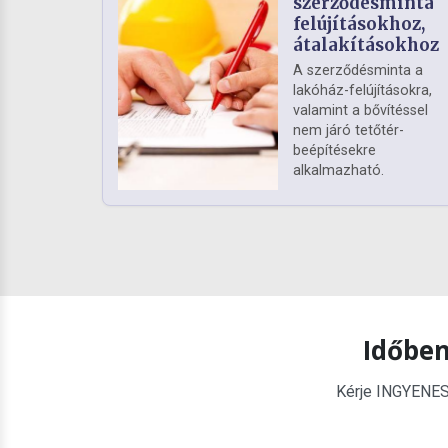
szerződésminta
felújításokhoz,
átalakításokhoz
A szerződésminta a
lakóház-felújításokra,
valamint a bővítéssel
nem járó tetőtér-
beépítésekre
alkalmazható.
Időben
Kérje INGYENES é