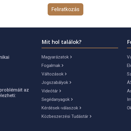
Feliratkozás
Mit hol találok?
F
Magyarázatok
Vá
nikai
Fogalmak
El
Változások
S
Jogszabályok
Á
problémáit az
Videótár
A
lezheti:
Segédanyagok
I
Kérdések-válaszok
O
Közbeszerzési Tudástár