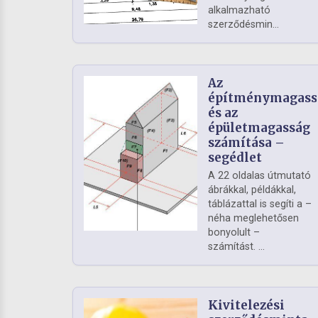
alkalmazható
szerződésmin...
Az
építménymagass
és az
épületmagasság
számítása –
segédlet
A 22 oldalas útmutató
ábrákkal, példákkal,
táblázattal is segíti a –
néha meglehetősen
bonyolult –
számítást. ...
Kivitelezési