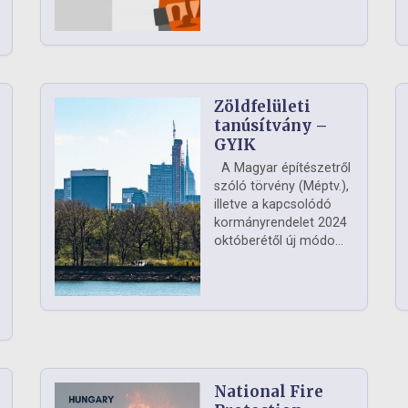
Zöldfelületi
ág
tanúsítvány –
GYIK
A Magyar építészetről
szóló törvény (Méptv.),
illetve a kapcsolódó
kormányrendelet 2024
októberétől új módo...
National Fire