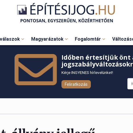
válaszok
Magyarázatok
Fogalomtár
Változá
Időben értesítjük önt 
jogszabályváltozásokr
Kérje INGYENES hírlevelünket!
Feliratkozás