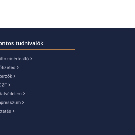
ontos tudnivalók
ltozásértesítő
őfizetés
zerzők
SZF
datvédelem
mpresszum
ktatás