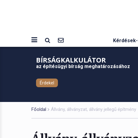
Kérdések-
BÍRSÁGKALKULÁTOR
az építésügyi bírság meghatározásához
Érdekel
Főoldal
Állvány, állványzat, állvány jellegű építmény