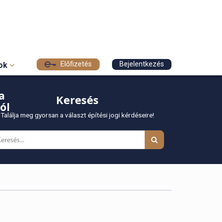
Előfizetés
Bejelentkezés
sok
a
Keresés
ól
Találja meg gyorsan a választ építési jogi kérdéseire!