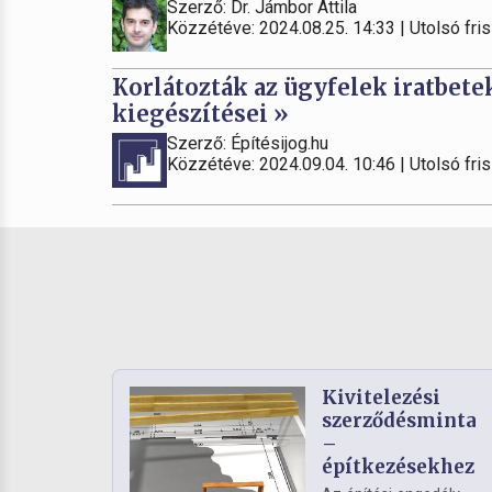
Szerző: Dr. Jámbor Attila
Közzétéve: 2024.08.25. 14:33 | Utolsó fris
Korlátozták az ügyfelek iratbete
kiegészítései »
Szerző: Építésijog.hu
Közzétéve: 2024.09.04. 10:46 | Utolsó fris
Kivitelezési
szerződésminta
–
építkezésekhez