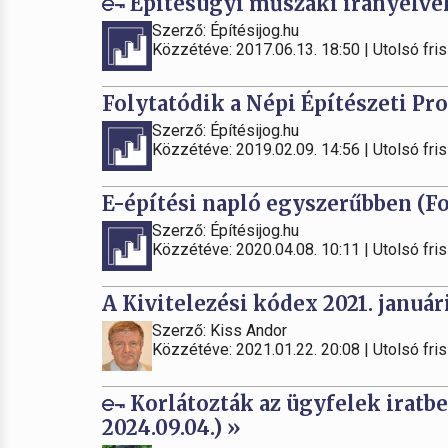
Építésügyi műszaki irányelve
Szerző: Építésijog.hu
Közzétéve: 2017.06.13. 18:50 | Utolsó fris
Folytatódik a Népi Építészeti Pr
Szerző: Építésijog.hu
Közzétéve: 2019.02.09. 14:56 | Utolsó fris
E-építési napló egyszerűbben (Fo
Szerző: Építésijog.hu
Közzétéve: 2020.04.08. 10:11 | Utolsó fris
A Kivitelezési kódex 2021. január
Szerző: Kiss Andor
Közzétéve: 2021.01.22. 20:08 | Utolsó fris
Korlátozták az ügyfelek iratbet
2024.09.04.) »