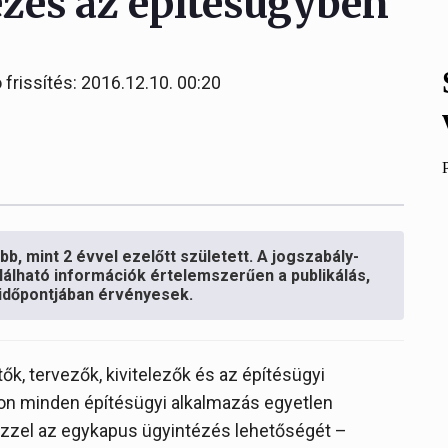
zés az építésügyben
 frissítés: 2016.12.10. 00:20
b, mint 2 évvel ezelőtt született. A jogszabály-
lálható információk értelemszerűen a publikálás,
s időpontjában érvényesek.
ők, tervezők, kivitelezők és az építésügyi
on minden építésügyi alkalmazás egyetlen
ezzel az egykapus ügyintézés lehetőségét –