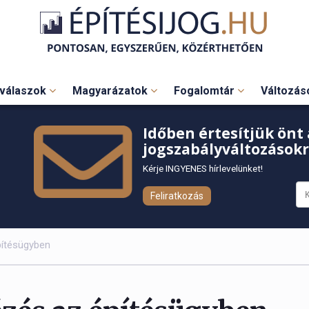
válaszok
Magyarázatok
Fogalomtár
Változá
Időben értesítjük önt 
jogszabályváltozásokr
Kérje INGYENES hírlevelünket!
Feliratkozás
pítésügyben