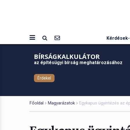
Kérdések-
BÍRSÁGKALKULÁTOR
az építésügyi bírság meghatározásához
Érdekel
Főoldal
Magyarázatok
Egykapus ügyintézés az é