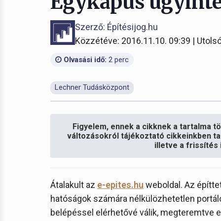
Egykapus ügyinté
Szerző: Építésijog.hu
Közzétéve: 2016.11.10. 09:39 | Utolsó
Olvasási idő:
2 perc
Lechner Tudásközpont
Figyelem, ennek a cikknek a tartalma töb
változásokról tájékoztató cikkeinkben ta
illetve a frissíté
Átalakult az
e-epites.hu
weboldal. Az építtet
hatóságok számára nélkülözhetetlen portál
belépéssel elérhetővé válik, megteremtve 