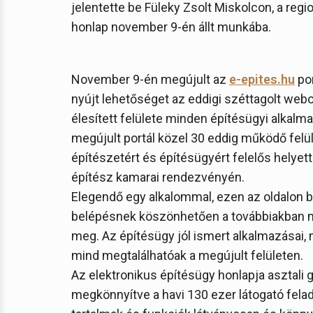
jelentette be Füleky Zsolt Miskolcon, a reg
honlap november 9-én állt munkába.
November 9-én megújult az
e-epites.hu
por
nyújt lehetőséget az eddigi széttagolt web
élesített felülete minden építésügyi alkalm
megújult portál közel 30 eddig működő felüle
építészetért és építésügyért felelős helyett
építész kamarai rendezvényén.
Elegendő egy alkalommal, ezen az oldalon be
belépésnek köszönhetően a továbbiakban mi
meg. Az építésügy jól ismert alkalmazásai, m
mind megtalálhatóak a megújult felületen.
Az elektronikus építésügy honlapja asztali gé
megkönnyítve a havi 130 ezer látogató fela