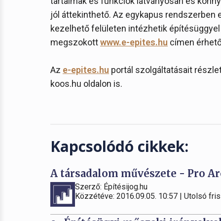
tartalmak és funkciók látványosan és könny
jól áttekinthető. Az egykapus rendszerben 
kezelhető felületen intézhetik építésüggyel
megszokott
www.e-epites.hu
címen érhető 
Az
e-epites.hu
portál szolgáltatásait részl
koos.hu oldalon is.
Kapcsolódó cikkek:
A társadalom művészete - Pro Arc
Szerző: Építésijog.hu
Közzétéve: 2016.09.05. 10:57 | Utolsó fris