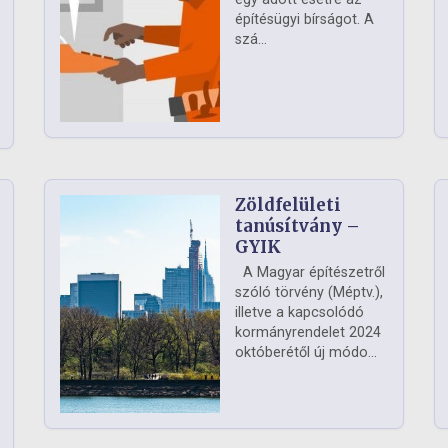
építésügyi bírságot. A
szá...
Zöldfelületi
ág
tanúsítvány –
GYIK
A Magyar építészetről
szóló törvény (Méptv.),
illetve a kapcsolódó
kormányrendelet 2024
októberétől új módo...