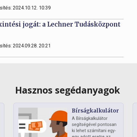
sítés: 2024.10.12. 10:39
kintési jogát: a Lechner Tudásközpont
sítés: 2024.09.28. 20:21
Hasznos segédanyagok
Bírságkalkulátor
A Bírságkalkulátor
segítségével pontosan
ki lehet számítani egy-
egy adott esetre az