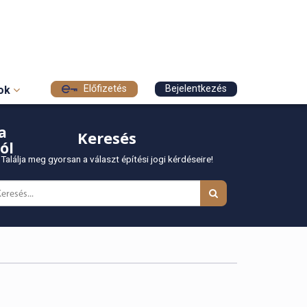
Előfizetés
Bejelentkezés
sok
a
Keresés
ól
Találja meg gyorsan a választ építési jogi kérdéseire!