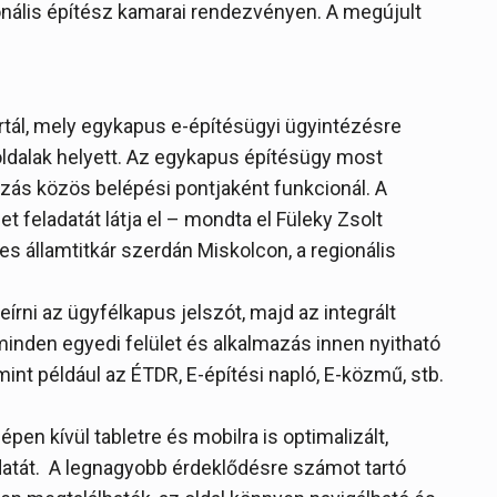
ionális építész kamarai rendezvényen. A megújult
tál, mely egykapus e-építésügyi ügyintézésre
oldalak helyett. Az egykapus építésügy most
azás közös belépési pontjaként funkcionál. A
t feladatát látja el – mondta el Füleky Zsolt
es államtitkár szerdán Miskolcon, a regionális
írni az ügyfélkapus jelszót, majd az integrált
nden egyedi felület és alkalmazás innen nyitható
int például az ÉTDR, E-építési napló, E-közmű, stb.
pen kívül tabletre és mobilra is optimalizált,
datát. A legnagyobb érdeklődésre számot tartó