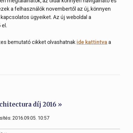
en megtalálhatók, az oldal könnyen navigálható és
ezek a felhasználók novembertől az új, könnyen
 kapcsolatos ügyeiket. Az új weboldal a
el.
etes bemutató cikket olvashatnak
ide kattintva
a
hitectura díj 2016 »
sítés: 2016.09.05. 10:57