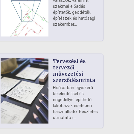
válaszok, valamint
szakmai előadás
építtetők, geodéták,
építészek és hatósági
szakember...
Tervezési és
tervezői
művezetési
szerződésminta
Elsősorban egyszerű
bejelentéssel és
engedéllyel építhető
lakóházak esetében
használható. Részletes
útmutató i...