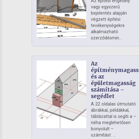
Az építési engedély
vagy egyszerű
bejelentés alapján
végzett építési
tevékenységekre
alkalmazható
szerződésmin...
Az
építménymagass
és az
épületmagasság
számítása –
segédlet
A 22 oldalas útmutató
ábrákkal, példákkal,
táblázattal is segíti a –
néha meglehetősen
bonyolult –
számítást. ...