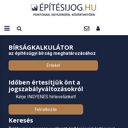
BÍRSÁGKALKULÁTOR
az építésügyi bírság meghatározásához
Érdekel
Időben értesítjük önt a
jogszabályváltozásokról
Kérje INGYENES hírlevelünket!
Feliratkozás
Keresés