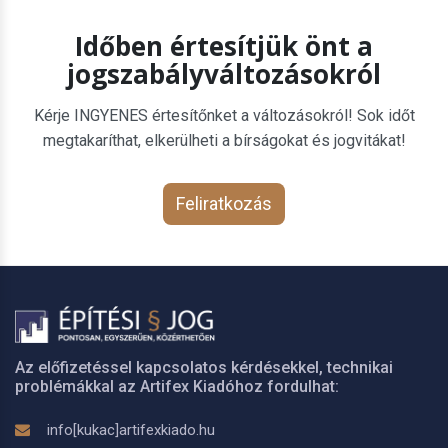
Időben értesítjük önt a
jogszabályváltozásokról
Kérje INGYENES értesítőnket a változásokról! Sok időt
megtakaríthat, elkerülheti a bírságokat és jogvitákat!
Feliratkozás
Az előfizetéssel kapcsolatos kérdésekkel, technikai
problémákkal az Artifex Kiadóhoz fordulhat:
info[kukac]artifexkiado.hu