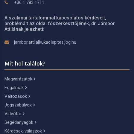
+36 1 783 1711
A szakmai tartalommal kapcsolatos kérdéseit,
problémáit az oldal főszerkesztőjének, dr. Jámbor
Attilának jelezheti:
jambor.attila[kukac]epitesijog.hu
Mit hol találok?
Magyarázatok
Fogalmak
Változások
Jogszabályok
Videótár
Segédanyagok
Kérdések-válaszok