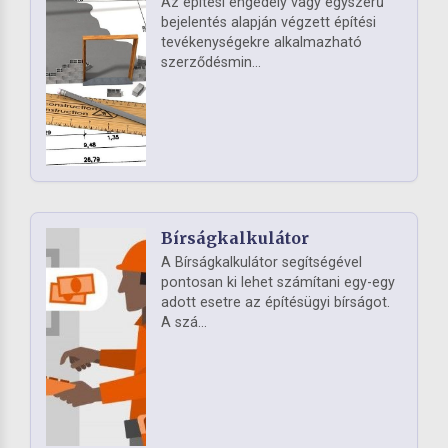
Az építési engedély vagy egyszerű
bejelentés alapján végzett építési
tevékenységekre alkalmazható
szerződésmin...
Bírságkalkulátor
A Bírságkalkulátor segítségével
pontosan ki lehet számítani egy-egy
adott esetre az építésügyi bírságot.
A szá...