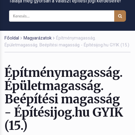
Találja meg gyorsan a választ építési jogi kérdéseire!
Főoldal
Magyarázatok
Építménymagasság.
Épületmagasság. Beépítési magasság - Építésijog.hu GYIK (15.)
Építménymagasság.
Épületmagasság.
Beépítési magasság
- Építésijog.hu GYIK
(15.)