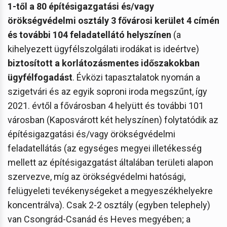
1-től a 80 építésigazgatási és/vagy
örökségvédelmi osztály 3 fővárosi kerület 4 címén
és további 104 feladatellátó helyszínen
(a
kihelyezett ügyfélszolgálati irodákat is ideértve)
biztosított a korlátozásmentes időszakokban
ügyfélfogadást
. Évközi tapasztalatok nyomán a
szigetvári és az egyik soproni iroda megszűnt, így
2021. évtől a fővárosban 4 helyütt és további 101
városban (Kaposvárott két helyszínen) folytatódik az
építésigazgatási és/vagy örökségvédelmi
feladatellátás (az egységes megyei illetékesség
mellett az építésigazgatást általában területi alapon
szervezve, míg az örökségvédelmi hatósági,
felügyeleti tevékenységeket a megyeszékhelyekre
koncentrálva). Csak 2-2 osztály (egyben telephely)
van Csongrád-Csanád és Heves megyében; a