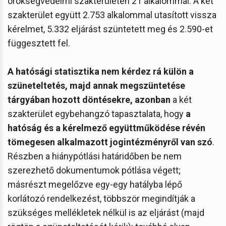
örökségvédelmi szakterületen 21 alkalommal. A két
szakterület együtt 2.753 alkalommal utasított vissza
kérelmet, 5.332 eljárást szüntetett meg és 2.590-et
függesztett fel.
A hatósági statisztika nem kérdez rá külön a
szüneteltetés, majd annak megszüntetése
tárgyában hozott döntésekre, azonban
a két
szakterület egybehangzó tapasztalata, hogy
a
hatóság és a kérelmező együttműködése révén
tömegesen alkalmazott jogintézményről van szó
.
Részben a hiánypótlási határidőben be nem
szerezhető dokumentumok pótlása végett;
másrészt megelőzve egy-egy hatályba lépő
korlátozó rendelkezést, többször megindítják a
szükséges mellékletek nélkül is az eljárást (majd