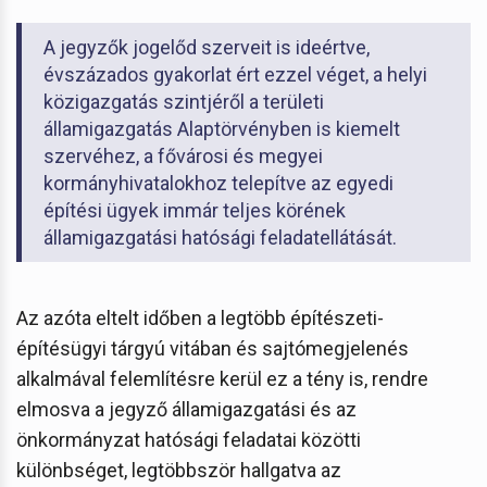
A jegyzők jogelőd szerveit is ideértve,
évszázados gyakorlat ért ezzel véget, a helyi
közigazgatás szintjéről a területi
államigazgatás Alaptörvényben is kiemelt
szervéhez, a fővárosi és megyei
kormányhivatalokhoz telepítve az egyedi
építési ügyek immár teljes körének
államigazgatási hatósági feladatellátását.
Az azóta eltelt időben a legtöbb építészeti-
építésügyi tárgyú vitában és sajtómegjelenés
alkalmával felemlítésre kerül ez a tény is, rendre
elmosva a jegyző államigazgatási és az
önkormányzat hatósági feladatai közötti
különbséget, legtöbbször hallgatva az