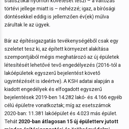
statisztikai nyomon követését teszi – a változás
törtévi jellege miatt is – nehézzé; igaz, a bírósági
döntésekkel eddig is jellemzően év(ek) múlva
zárultak le az ügyek.
Bár az építésigazgatás tevékenységéből csak egy
szeletet tesz ki, az épített környezet alakítása
szempontjából mégis meghatározó az új épületek
létesítését lehetővé tevő engedélyezés (2016-tól a
lakóépületek egyszerű bejelentést követő
ügyintézését is ideértve). A KSH adatai alapján a
kiadott engedélyek és elfogadott egyszerű
bejelentések 2019-ben 14.282 lakó- és 4.166 egyéb
célú épületre vonatkoztak; míg az esetszámok
2020-ban: 11.381 lakóépület és 4.023 más épület.
Tehát
2020-ban átlagosan 15 új épületterv jutott