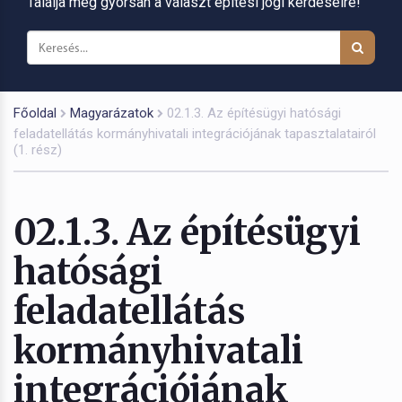
Találja meg gyorsan a választ építési jogi kérdéseire!
Főoldal
Magyarázatok
02.1.3. Az építésügyi hatósági
feladatellátás kormányhivatali integrációjának tapasztalatairól
(1. rész)
02.1.3. Az építésügyi
hatósági
feladatellátás
kormányhivatali
integrációjának