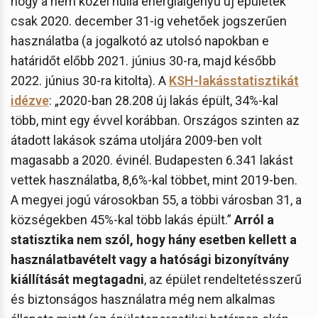
hogy a nem közel nulla energiaigényű új épületek
csak 2020. december 31-ig vehetőek jogszerűen
használatba (a jogalkotó az utolsó napokban e
határidőt előbb 2021. június 30-ra, majd később
2022. június 30-ra kitolta). A
KSH-lakásstatisztikát
idézve
: „2020-ban 28.208 új lakás épült, 34%-kal
több, mint egy évvel korábban. Országos szinten az
átadott lakások száma utoljára 2009-ben volt
magasabb a 2020. évinél. Budapesten 6.341 lakást
vettek használatba, 8,6%-kal többet, mint 2019-ben.
A megyei jogú városokban 55, a többi városban 31, a
községekben 45%-kal több lakás épült.”
Arról a
statisztika nem szól, hogy hány esetben kellett a
használatbavételt vagy a hatósági bizonyítvány
kiállítását megtagadni
, az épület rendeltetésszerű
és biztonságos használatra még nem alkalmas