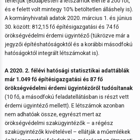
tehetjük (Budapesten a létszámuk elérte a 200 főt,
és e felett volt mintegy 10% betöltetlen álláshely is).
A kormányhivatali adatok 2020. március 1. és június
30. között: 812,15 fő építésigazgatási és 74 fő
örökségvédelmi érdemi ügyintéző (tükrözve már a
jegyzői építéshatóságoktól és a korábbi másodfokú
hatóságoktól integrált létszámokat is).
A 2020. 2. félévi hatósági statisztikai adattáblák
már 1.049 fő építésigazgatási és 87 fő
örökségvédelmi érdemi ügyintézőről tudósítanak
(10 fő, a másodfokú feladatellátásban is részt vett
érdemi ügyintéző mellett). E létszámok azonban
nem adhatóak össze, egyrészt mert az
örökségvédelmi szakügyintézők – a régész
szakügyintézők kivételével – ellátják a műemlékek