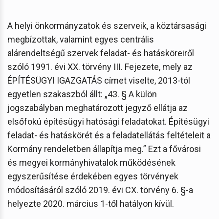
A helyi önkormányzatok és szerveik, a köztársasági
megbízottak, valamint egyes centrális
alárendeltségű szervek feladat- és hatásköreiről
szóló 1991. évi XX. törvény III. Fejezete, mely az
ÉPÍTÉSÜGYI IGAZGATÁS címet viselte, 2013-tól
egyetlen szakaszból állt: „43. § A külön
jogszabályban meghatározott jegyző ellátja az
elsőfokú építésügyi hatósági feladatokat. Építésügyi
feladat- és hatáskörét és a feladatellátás feltételeit a
Kormány rendeletben állapítja meg.” Ezt a fővárosi
és megyei kormányhivatalok működésének
egyszerűsítése érdekében egyes törvények
módosításáról szóló 2019. évi CX. törvény 6. §-a
helyezte 2020. március 1-től hatályon kívül.