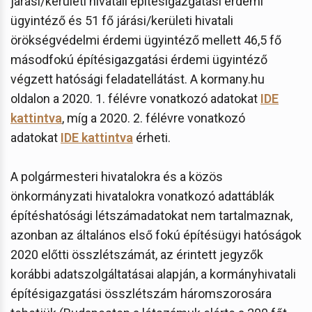
járási/kerületi hivatali építésigazgatási érdemi
ügyintéző és 51 fő járási/kerületi hivatali
örökségvédelmi érdemi ügyintéző mellett 46,5 fő
másodfokú építésigazgatási érdemi ügyintéző
végzett hatósági feladatellátást. A kormany.hu
oldalon a 2020. 1. félévre vonatkozó adatokat
IDE
kattintva
, míg a 2020. 2. félévre vonatkozó
adatokat
IDE kattintva
érheti.
A polgármesteri hivatalokra és a közös
önkormányzati hivatalokra vonatkozó adattáblák
építéshatósági létszámadatokat nem tartalmaznak,
azonban az általános első fokú építésügyi hatóságok
2020 előtti összlétszámát, az érintett jegyzők
korábbi adatszolgáltatásai alapján, a kormányhivatali
építésigazgatási összlétszám háromszorosára