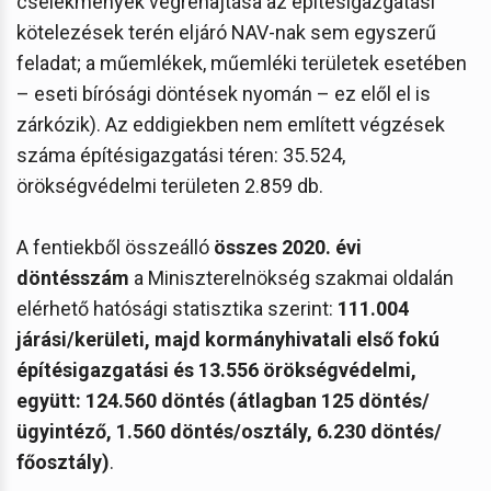
cselekmények végrehajtása az építésigazgatási
kötelezések terén eljáró NAV-nak sem egyszerű
feladat; a műemlékek, műemléki területek esetében
– eseti bírósági döntések nyomán – ez elől el is
zárkózik). Az eddigiekben nem említett végzések
száma építésigazgatási téren: 35.524,
örökségvédelmi területen 2.859 db.
A fentiekből összeálló
összes 2020. évi
döntésszám
a Miniszterelnökség szakmai oldalán
elérhető hatósági statisztika szerint:
111.004
járási/kerületi, majd kormányhivatali első fokú
építésigazgatási és 13.556 örökségvédelmi,
együtt: 124.560 döntés (átlagban 125 döntés/
ügyintéző, 1.560 döntés/osztály, 6.230 döntés/
főosztály)
.