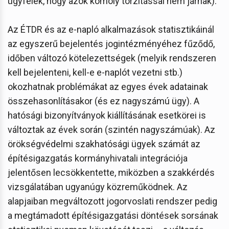
ügyfelek, hogy azok komoly torzítással nem járnak).
Az ÉTDR és az e-napló alkalmazások statisztikáinál
az egyszerű bejelentés jogintézményéhez fűződő,
időben változó kötelezettségek (melyik rendszeren
kell bejelenteni, kell-e e-naplót vezetni stb.)
okozhatnak problémákat az egyes évek adatainak
összehasonlításakor (és ez nagyszámú ügy). A
hatósági bizonyítványok kiállításának esetkörei is
változtak az évek során (szintén nagyszámúak). Az
örökségvédelmi szakhatósági ügyek számát az
építésigazgatás kormányhivatali integrációja
jelentősen lecsökkentette, miközben a szakkérdés
vizsgálatában ugyanúgy közreműködnek. Az
alapjaiban megváltozott jogorvoslati rendszer pedig
a megtámadott építésigazgatási döntések sorsának