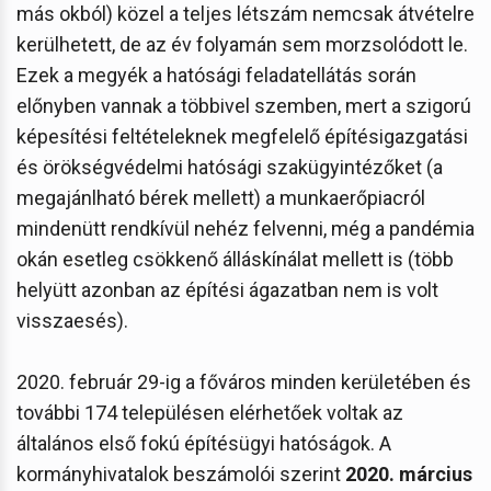
más okból) közel a teljes létszám nemcsak átvételre
kerülhetett, de az év folyamán sem morzsolódott le.
Ezek a megyék a hatósági feladatellátás során
előnyben vannak a többivel szemben, mert a szigorú
képesítési feltételeknek megfelelő építésigazgatási
és örökségvédelmi hatósági szakügyintézőket (a
megajánlható bérek mellett) a munkaerőpiacról
mindenütt rendkívül nehéz felvenni, még a pandémia
okán esetleg csökkenő álláskínálat mellett is (több
helyütt azonban az építési ágazatban nem is volt
visszaesés).
2020. február 29-ig a főváros minden kerületében és
további 174 településen elérhetőek voltak az
általános első fokú építésügyi hatóságok. A
kormányhivatalok beszámolói szerint
2020. március