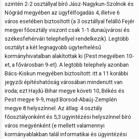
szintén 2-2 osztállyal bíró Jász-Nagykun-Szolnok és
Nógrád megyében az ügyfélfogadás 4, illetve 6
város esetében biztosított (a 3 osztállyal felálló Fejér
megyei főosztály viszont csak 1-1 dunaújvárosi és
székesfehérvári telephellyel rendelkezik). Legtöbb
osztályt a két legnagyobb ügyterhelésű
kormányhivatalban alakítottak ki (Pest megyében 10-
et, a fővárosban 9-et). A legtöbb telephely azonban
Bács-Kiskun megyében biztosított: itt a 11 korábbi
jegyzői építéshatóság városában mindenütt van
iroda; ezt Hajdú-Bihar megye követi 10, Békés és
Pest megye 9-9, majd Borsod-Abaúj-Zemplén
megye 8 helyszínnel. Az átlag: 4 osztály
főosztályonként és 5,3 ügyintézési helyszínnel bíró
város megyénként (e mellett valamennyi
kormányablakban talál informatikai és ügyintézési