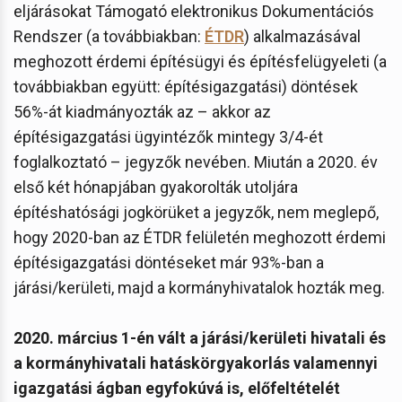
eljárásokat Támogató elektronikus Dokumentációs
Rendszer (a továbbiakban:
ÉTDR
) alkalmazásával
meghozott érdemi építésügyi és építésfelügyeleti (a
továbbiakban együtt: építésigazgatási) döntések
56%-át kiadmányozták az – akkor az
építésigazgatási ügyintézők mintegy 3/4-ét
foglalkoztató – jegyzők nevében. Miután a 2020. év
első két hónapjában gyakorolták utoljára
építéshatósági jogkörüket a jegyzők, nem meglepő,
hogy 2020-ban az ÉTDR felületén meghozott érdemi
építésigazgatási döntéseket már 93%-ban a
járási/kerületi, majd a kormányhivatalok hozták meg.
2020. március 1-én vált a járási/kerületi hivatali és
a kormányhivatali hatáskörgyakorlás valamennyi
igazgatási ágban egyfokúvá is, előfeltételét