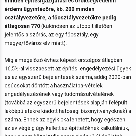
minden építésigazgatási és örökségvédelmi
érdemi ügyintézőre, kb. 200 minden
osztályvezetőre, a főosztályvezetőkre pedig
átlagosan 770
(különösen az utóbbit illetően
jelentős a szórás, az egy főosztály, egy
megye/főváros elv miatt).
Míg a megelőző évhez képest országos átlagban
16,5%-al visszaesett az építési engedélyezési ügyek
és az egyszerű bejelentések száma, addig 2020-ban
csúcsokat döntött a használatba-vételek
engedélyezésének vagy tudomásulvételének
(továbbá az egyszerű bejelentések alapján felépült
lakóépületekre kiadott hatósági bizonyítványoknak) a
száma. Ennek az egyik oka lehetett, hogy egészen
az év végéig úgy kellett az építtetőknek kalkulálniuk,