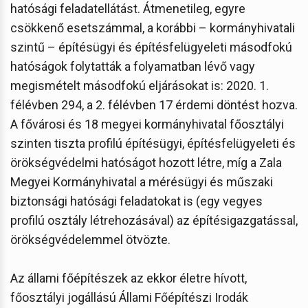
hatósági feladatellátást. Átmenetileg, egyre
csökkenő esetszámmal, a korábbi – kormányhivatali
szintű – építésügyi és építésfelügyeleti másodfokú
hatóságok folytatták a folyamatban lévő vagy
megismételt másodfokú eljárásokat is: 2020. 1.
félévben 294, a 2. félévben 17 érdemi döntést hozva.
A fővárosi és 18 megyei kormányhivatal főosztályi
szinten tiszta profilú építésügyi, építésfelügyeleti és
örökségvédelmi hatóságot hozott létre, míg a Zala
Megyei Kormányhivatal a mérésügyi és műszaki
biztonsági hatósági feladatokat is (egy vegyes
profilú osztály létrehozásával) az építésigazgatással,
örökségvédelemmel ötvözte.
Az állami főépítészek az ekkor életre hívott,
főosztályi jogállású Állami Főépítészi Irodák