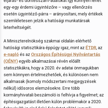
eljárás- és döntésszám-adatokat így könnyen lehet
egy-egy érdemi ügyintézőre – vagy ellenőrzés
esetén ügyintéző-párra – arányosítani, mely értékek
szemléletesen jelzik a hatósági munkatársak
leterheltségét.
A Miniszterelnökség szakmai oldalán elérhető
hatósági statisztikára éppúgy igaz, mint az
ÉTDR
, az
e-napló
és az
Országos Építésügyi Nyilvántartás
(OÉNY)
egyéb alkalmazásai révén előállt
statisztikákra, hogy a 2020. év adatai önmagukban
sem könnyen értelmezhetőek, és különösen nem
alkalmasak (komoly módszertani megjegyzések
nélkül) idősoros elemzésekre. Erre több
kormányhivatali beszámoló is felhívja a figyelmet; az
építésigazgatást illetően külön problémakör a 2020.