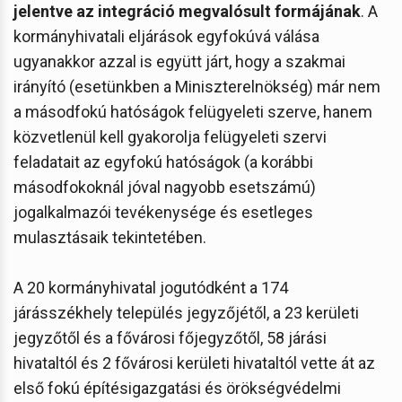
jelentve az integráció megvalósult formájának
. A
kormányhivatali eljárások egyfokúvá válása
ugyanakkor azzal is együtt járt, hogy a szakmai
irányító (esetünkben a Miniszterelnökség) már nem
a másodfokú hatóságok felügyeleti szerve, hanem
közvetlenül kell gyakorolja felügyeleti szervi
feladatait az egyfokú hatóságok (a korábbi
másodfokoknál jóval nagyobb esetszámú)
jogalkalmazói tevékenysége és esetleges
mulasztásaik tekintetében.
A 20 kormányhivatal jogutódként a 174
járásszékhely település jegyzőjétől, a 23 kerületi
jegyzőtől és a fővárosi főjegyzőtől, 58 járási
hivataltól és 2 fővárosi kerületi hivataltól vette át az
első fokú építésigazgatási és örökségvédelmi