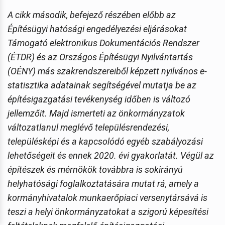
A cikk második, befejező részében előbb az
Építésügyi hatósági engedélyezési eljárásokat
Támogató elektronikus Dokumentációs Rendszer
(ÉTDR) és az Országos Építésügyi Nyilvántartás
(OÉNY) más szakrendszereiből képzett nyilvános e-
statisztika adatainak segítségével mutatja be az
építésigazgatási tevékenység időben is változó
jellemzőit. Majd ismerteti az önkormányzatok
változatlanul meglévő településrendezési,
településképi és a kapcsolódó egyéb szabályozási
lehetőségeit és ennek 2020. évi gyakorlatát. Végül az
építészek és mérnökök továbbra is sokirányú
helyhatósági foglalkoztatására mutat rá, amely a
kormányhivatalok munkaerőpiaci versenytársává is
teszi a helyi önkormányzatokat a szigorú képesítési