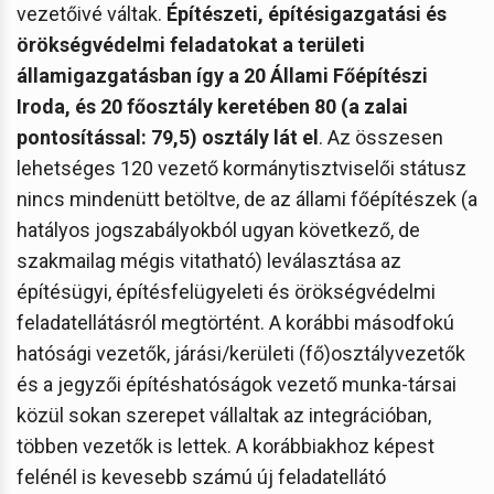
vezetőivé váltak.
Építészeti, építésigazgatási és
örökségvédelmi feladatokat a területi
államigazgatásban így a 20 Állami Főépítészi
Iroda, és 20 főosztály keretében 80 (a zalai
pontosítással: 79,5) osztály lát el
. Az összesen
lehetséges 120 vezető kormánytisztviselői státusz
nincs mindenütt betöltve, de az állami főépítészek (a
hatályos jogszabályokból ugyan következő, de
szakmailag mégis vitatható) leválasztása az
építésügyi, építésfelügyeleti és örökségvédelmi
feladatellátásról megtörtént. A korábbi másodfokú
hatósági vezetők, járási/kerületi (fő)osztályvezetők
és a jegyzői építéshatóságok vezető munka-társai
közül sokan szerepet vállaltak az integrációban,
többen vezetők is lettek. A korábbiakhoz képest
felénél is kevesebb számú új feladatellátó