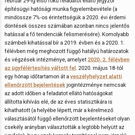
február 29-ig első fokú feladatot ellátó jegyzői
építésügyi hatósági munka figyelembevétele (a
mindössze 7%-os érintettségük a 2020. évi érdemi
döntések összes számában azonban nincs jelentős
hatással a fő tendenciák felismerésére). Komolyabb
számbeli kihatással bír a 2019. évben és a 2020. 1.
félévben még meghozott függő hatályú határozatok
és végzések intézménye, amelyet
2020. 2. félévben
az ügyfélértesítés váltott fel
. 2020. május 18-tól
egy hónap időtartamon át a
veszélyhelyzet alatti
ellenőrzött bejelentések
jogintézménye nemcsak
az adott időben a feladatot ellátó hatóságokat
állította kihívás elé, de az éves statisztikára is
kihathatott (a helyébe lépett, már a kérelmező
választásától függő ellenőrzött bejelentéseket olyan
csekély arányban választották a legtöbb helyütt az