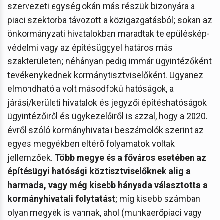
szervezeti egység okán más részük bizonyára a
piaci szektorba távozott a közigazgatásból; sokan az
önkormányzati hivatalokban maradtak településkép-
védelmi vagy az építésüggyel határos más
szakterületen; néhányan pedig immár ügyintézőként
tevékenykednek kormánytisztviselőként. Ugyanez
elmondható a volt másodfokú hatóságok, a
járási/kerületi hivatalok és jegyzői építéshatóságok
ügyintézőiről és ügykezelőiről is azzal, hogy a 2020.
évről szóló kormányhivatali beszámolók szerint az
egyes megyékben eltérő folyamatok voltak
jellemzőek.
Több megye és a főváros esetében az
építésügyi hatósági köztisztviselőknek alig a
harmada, vagy még kisebb hányada választotta a
kormányhivatali folytatást
; míg kisebb számban
olyan megyék is vannak, ahol (munkaerőpiaci vagy