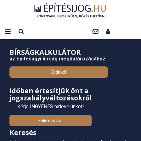
BÍRSÁGKALKULÁTOR
az építésügyi bírság meghatározásához
Érdekel
Időben értesítjük önt a
jogszabályváltozásokról
Kérje INGYENES hírlevelünket!
Feliratkozás
Keresés