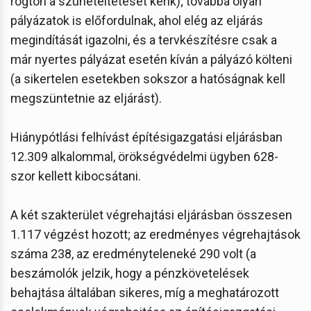
rögtön a szüneteltetését kérik); továbbá olyan
pályázatok is előfordulnak, ahol elég az eljárás
megindítását igazolni, és a tervkészítésre csak a
már nyertes pályázat esetén kíván a pályázó költeni
(a sikertelen esetekben sokszor a hatóságnak kell
megszüntetnie az eljárást).
Hiánypótlási felhívást építésigazgatási eljárásban
12.309 alkalommal, örökségvédelmi ügyben 628-
szor kellett kibocsátani.
A két szakterület végrehajtási eljárásban összesen
1.117 végzést hozott; az eredményes végrehajtások
száma 238, az eredményteleneké 290 volt (a
beszámolók jelzik, hogy a pénzkövetelések
behajtása általában sikeres, míg a meghatározott