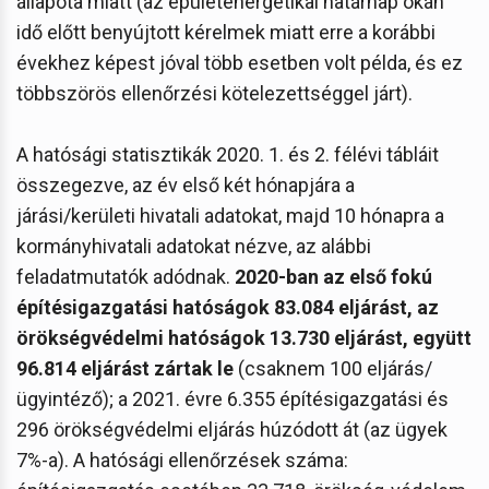
állapota miatt (az épületenergetikai határnap okán
idő előtt benyújtott kérelmek miatt erre a korábbi
évekhez képest jóval több esetben volt példa, és ez
többszörös ellenőrzési kötelezettséggel járt).
A hatósági statisztikák 2020. 1. és 2. félévi tábláit
összegezve, az év első két hónapjára a
járási/kerületi hivatali adatokat, majd 10 hónapra a
kormányhivatali adatokat nézve, az alábbi
feladatmutatók adódnak.
2020-ban az első fokú
építésigazgatási hatóságok 83.084 eljárást, az
örökségvédelmi hatóságok 13.730 eljárást, együtt
96.814 eljárást zártak le
(csaknem 100 eljárás/
ügyintéző); a 2021. évre 6.355 építésigazgatási és
296 örökségvédelmi eljárás húzódott át (az ügyek
7%-a). A hatósági ellenőrzések száma: