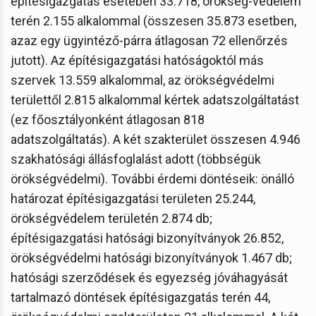
építésigazgatás esetében 33.718, örökség-védelem
terén 2.155 alkalommal (összesen 35.873 esetben,
azaz egy ügyintéző-párra átlagosan 72 ellenőrzés
jutott). Az építésigazgatási hatóságoktól más
szervek 13.559 alkalommal, az örökségvédelmi
területtől 2.815 alkalommal kértek adatszolgáltatást
(ez főosztályonként átlagosan 818
adatszolgáltatás). A két szakterület összesen 4.946
szakhatósági állásfoglalást adott (többségük
örökségvédelmi). További érdemi döntéseik: önálló
határozat építésigazgatási területen 25.244,
örökségvédelem területén 2.874 db;
építésigazgatási hatósági bizonyítványok 26.852,
örökségvédelmi hatósági bizonyítványok 1.467 db;
hatósági szerződések és egyezség jóváhagyását
tartalmazó döntések építésigazgatás terén 44,