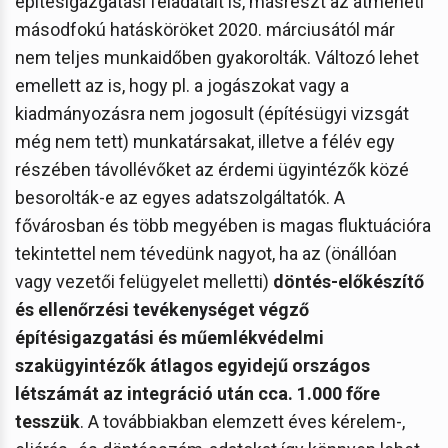
építésigazgatási feladatait is, másrészt az átmeneti
másodfokú hatásköröket 2020. márciusától már
nem teljes munkaidőben gyakorolták. Változó lehet
emellett az is, hogy pl. a jogászokat vagy a
kiadmányozásra nem jogosult (építésügyi vizsgát
még nem tett) munkatársakat, illetve a félév egy
részében távollévőket az érdemi ügyintézők közé
besorolták-e az egyes adatszolgáltatók. A
fővárosban és több megyében is magas fluktuációra
tekintettel nem tévedünk nagyot, ha az (önállóan
vagy vezetői felügyelet melletti)
döntés-előkészítő
és ellenőrzési tevékenységet végző
építésigazgatási és műemlékvédelmi
szakügyintézők átlagos egyidejű országos
létszámát az integráció után cca. 1.000 főre
tesszük
. A továbbiakban elemzett éves kérelem-,