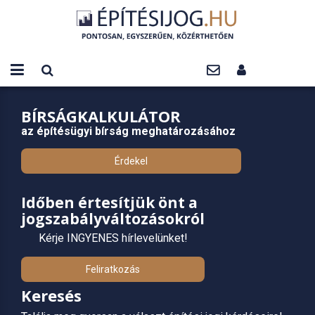
BÍRSÁGKALKULÁTOR
az építésügyi bírság meghatározásához
Érdekel
Időben értesítjük önt a
jogszabályváltozásokról
Kérje INGYENES hírlevelünket!
Feliratkozás
Keresés