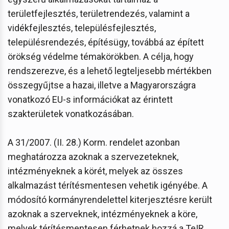
területfejlesztés, területrendezés, valamint a
vidékfejlesztés, településfejlesztés,
településrendezés, építésügy, továbbá az épített
örökség védelme témakörökben. A célja, hogy
rendszerezve, és a lehető legteljesebb mértékben
összegyűjtse a hazai, illetve a Magyarországra
vonatkozó EU-s információkat az érintett
szakterületek vonatkozásában.
A 31/2007. (II. 28.) Korm. rendelet azonban
meghatározza azoknak a szervezeteknek,
intézményeknek a körét, melyek az összes
alkalmazást térítésmentesen vehetik igényébe. A
módosító kormányrendelettel kiterjesztésre került
azoknak a szerveknek, intézményeknek a köre,
melyek térítésmentesen férhetnek hozzá a TeIR