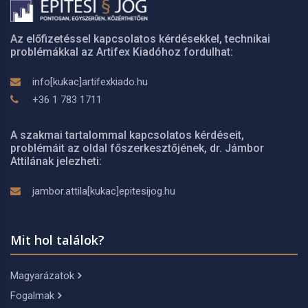
Az előfizetéssel kapcsolatos kérdésekkel, technikai
problémákkal az Artifex Kiadóhoz fordulhat:
info[kukac]artifexkiado.hu
+36 1 783 1711
A szakmai tartalommal kapcsolatos kérdéseit,
problémáit az oldal főszerkesztőjének, dr. Jámbor
Attilának jelezheti:
jambor.attila[kukac]epitesijog.hu
Mit hol találok?
Magyarázatok
Fogalmak