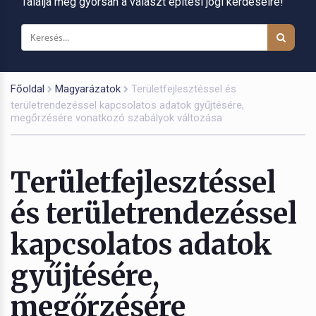
Találja meg gyorsan a választ építési jogi kérdéseire!
Főoldal
Magyarázatok
Területfejlesztéssel és
területrendezéssel kapcsolatos adatok gyűjtésére,
megőrzésére vonatkozó szabályok változása
Területfejlesztéssel
és területrendezéssel
kapcsolatos adatok
gyűjtésére,
megőrzésére