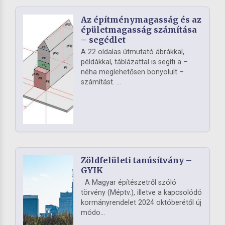
Az építménymagasság és az
épületmagasság számítása
– segédlet
A 22 oldalas útmutató ábrákkal,
példákkal, táblázattal is segíti a –
néha meglehetősen bonyolult –
számítást. ...
Zöldfelületi tanúsítvány –
GYIK
A Magyar építészetről szóló
törvény (Méptv.), illetve a kapcsolódó
kormányrendelet 2024 októberétől új
módo...