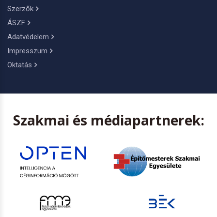
Szerzők
ÁSZF
Adatvédelem
Impresszum
Oktatás
Szakmai és médiapartnerek: