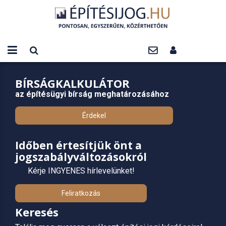
BÍRSÁGKALKULÁTOR
az építésügyi bírság meghatározásához
Érdekel
Időben értesítjük önt a
jogszabályváltozásokról
Kérje INGYENES hírlevelünket!
Feliratkozás
Keresés