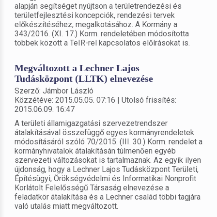
alapján segítséget nyújtson a területrendezési és
területfejlesztési koncepciók, rendezési tervek
előkészítéséhez, megalkotásához. A Kormány a
343/2016. (XI. 17.) Korm. rendeletében módosította
többek között a TeIR-rel kapcsolatos előírásokat is.
Megváltozott a Lechner Lajos
Tudásközpont (LLTK) elnevezése
Szerző: Jámbor László
Közzétéve: 2015.05.05. 07:16 | Utolsó frissítés:
2015.06.09. 16:47
A területi államigazgatási szervezetrendszer
átalakításával összefüggő egyes kormányrendeletek
módosításáról szóló 70/2015. (III. 30.) Korm. rendelet a
kormányhivatalok átalakításán túlmenően egyéb
szervezeti változásokat is tartalmaznak. Az egyik ilyen
újdonság, hogy a Lechner Lajos Tudásközpont Területi,
Építésügyi, Örökségvédelmi és Informatikai Nonprofit
Korlátolt Felelősségű Társaság elnevezése a
feladatkör átalakítása és a Lechner család többi tagjára
való utalás miatt megváltozott.