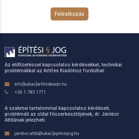
Feliratkozás
Az előfizetéssel kapcsolatos kérdésekkel, technikai
problémákkal az Artifex Kiadóhoz fordulhat:
info[kukac]artifexkiado.hu
+36 1 783 1711
A szakmai tartalommal kapcsolatos kérdéseit,
problémáit az oldal főszerkesztőjének, dr. Jámbor
Attilának jelezheti:
jambor.attila[kukac]epitesijog.hu