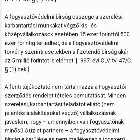
A fogyasztóvédelmi bírság összege a szerelési,
karbantartási munkákat végző kis- és
középvállalkozások esetében 15 ezer forinttól 500
ezer forintig terjedhet, de a Fogyasztóvédelmi
törvény szerinti esetekben a fizetendő bírság akár
az 5 millió forintot is elérheti [1997. évi CLV. tv. 47/C.
§ (1) bek.].
A fenti tájékoztató nem tartalmazza a Fogyasztói
szerződés rendelet tételes bemutatását. Minden
szerelési, karbantartási feladatot ellátó (nem
jelentős átalakításokat végző) vállalkozásnak
javaslom, hogy – amennyiben van fogyasztónak
minősülő üzlet partnere – a fogyasztóvédelmi
bírság elkerülése és nem mellékesen a jogszerű