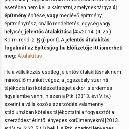
esetében nem kell alkalmazni, amelynek tárgya
új
építmény
építése,
vagy
meglévő építmény,
építményrész, önálló rendeltetési egység vagy
helyiség
jelentős átalakítása
[45/2014. (II. 26.)
Korm. rend. 2. § g) pont]. A
jelentős átalakítás
fogalmát az Építésijog.hu Előfizetője itt ismerheti
meg:
Átalakítás
Ha a vállalkozás esetleg jelentős átalakításnak nem
minősülő munkát végez, a jogszabály szerinti
tájékoztatási kötelezettséget akkor is érdemes
figyelembe venni, hiszen a Ptk. (2013. évi V. tv.)
szerint a vállalkozó a szerződés valamennyi
stádiumában köteles tájékoztatni a fogyasztót a
szerződést érintő lényeges körülményekről [2013.
évi V. tv. 6:62. § (1) bek.]. A Ptk. szerinti lényeges