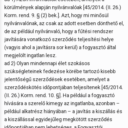
körülmények alapján nyilvánvalóak [45/2014. (II. 26.)
Korm. rend. 9. § (2) bek.]. Azt, hogy mi minősül
nyilvánvalónak, az csak az adott esetben dönthető el,
de az például nyilvánvaló, hogy a fűtési rendszer
javítására vonatkozó szerződés teljesítési helye
(vagyis ahol a javításra sor kerül) a fogyasztó által
megjelölt ingatlan lesz.
ad 2) Olyan mindennapi élet szokásos
szükségleteinek fedezése körébe tartozó kisebb
jelentőségű szerződések esetében, amelyet a
szerződéskötés időpontjában teljesítenek [45/2014.
(II. 26.) Korm. rend. 10. §]. Ha például a fogyasztó
hívására a szerelő kimegy az ingatlanba, azonban –
például alkatrész hiányában – a javítás a kiszállás és
a kiszállással egyidejűleg megkötött szerződés
időpontjában nem lehetséges, a Fogyasztói