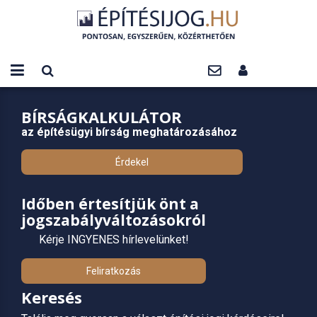
BÍRSÁGKALKULÁTOR
az építésügyi bírság meghatározásához
Érdekel
Időben értesítjük önt a
jogszabályváltozásokról
Kérje INGYENES hírlevelünket!
Feliratkozás
Keresés