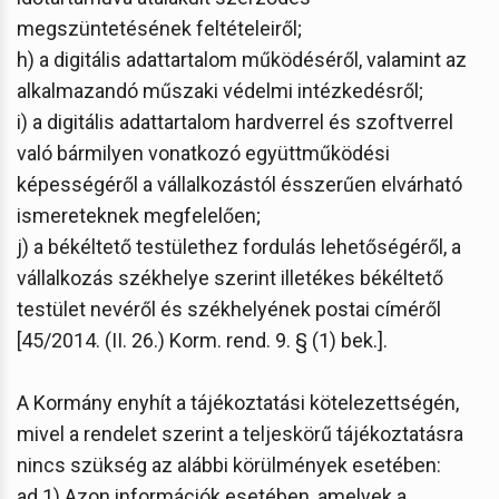
megszüntetésének feltételeiről;
h) a digitális adattartalom működéséről, valamint az
alkalmazandó műszaki védelmi intézkedésről;
i) a digitális adattartalom hardverrel és szoftverrel
való bármilyen vonatkozó együttműködési
képességéről a vállalkozástól ésszerűen elvárható
ismereteknek megfelelően;
j) a békéltető testülethez fordulás lehetőségéről, a
vállalkozás székhelye szerint illetékes békéltető
testület nevéről és székhelyének postai címéről
[45/2014. (II. 26.) Korm. rend. 9. § (1) bek.].
A Kormány enyhít a tájékoztatási kötelezettségén,
mivel a rendelet szerint a teljeskörű tájékoztatásra
nincs szükség az alábbi körülmények esetében:
ad 1) Azon információk esetében, amelyek a