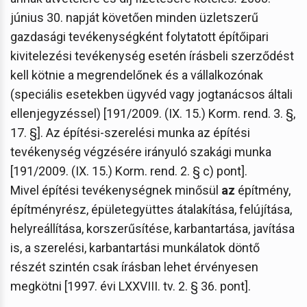
június 30. napját követően minden üzletszerű
gazdasági tevékenységként folytatott építőipari
kivitelezési tevékenység esetén írásbeli szerződést
kell kötnie a megrendelőnek és a vállalkozónak
(speciális esetekben ügyvéd vagy jogtanácsos általi
ellenjegyzéssel) [191/2009. (IX. 15.) Korm. rend. 3. §,
17. §]. Az építési-szerelési munka az építési
tevékenység végzésére irányuló szakági munka
[191/2009. (IX. 15.) Korm. rend. 2. § c) pont].
Mivel építési tevékenységnek minősül
az
építmény,
építményrész, épületegyüttes átalakítása, felújítása,
helyreállítása, korszerűsítése, karbantartása, javítása
is, a szerelési, karbantartási munkálatok döntő
részét szintén csak írásban lehet érvényesen
megkötni [1997. évi LXXVIII. tv. 2. § 36. pont].