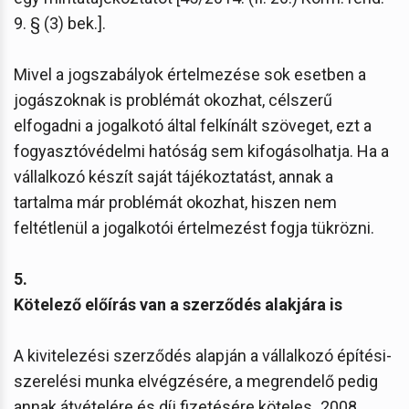
9. § (3) bek.].
Mivel a jogszabályok értelmezése sok esetben a
jogászoknak is problémát okozhat, célszerű
elfogadni a jogalkotó által felkínált szöveget, ezt a
fogyasztóvédelmi hatóság sem kifogásolhatja. Ha a
vállalkozó készít saját tájékoztatást, annak a
tartalma már problémát okozhat, hiszen nem
feltétlenül a jogalkotói értelmezést fogja tükrözni.
5.
Kötelező előírás van a szerződés alakjára is
A kivitelezési szerződés alapján a vállalkozó építési-
szerelési munka elvégzésére, a megrendelő pedig
annak átvételére és díj fizetésére köteles
.
2008.