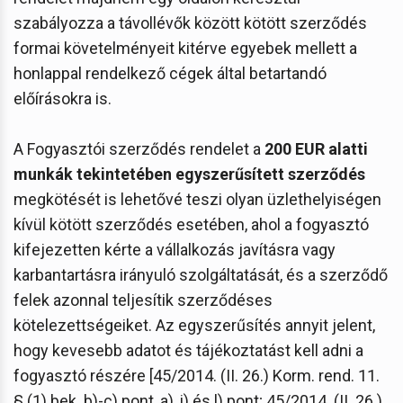
szabályozza a távollévők között kötött szerződés
formai követelményeit kitérve egyebek mellett a
honlappal rendelkező cégek által betartandó
előírásokra is.
A Fogyasztói szerződés rendelet a
200 EUR alatti
munkák tekintetében egyszerűsített szerződés
megkötését is lehetővé teszi olyan üzlethelyiségen
kívül kötött szerződés esetében, ahol a fogyasztó
kifejezetten kérte a vállalkozás javításra vagy
karbantartásra irányuló szolgáltatását, és a szerződő
felek azonnal teljesítik szerződéses
kötelezettségeiket. Az egyszerűsítés annyit jelent,
hogy kevesebb adatot és tájékoztatást kell adni a
fogyasztó részére [45/2014. (II. 26.) Korm. rend. 11.
§ (1) bek. b)-c) pont, a), i) és l) pont; 45/2014. (II. 26.)