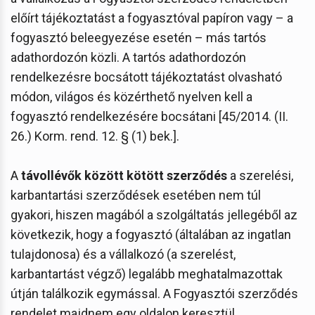
előírt tájékoztatást a fogyasztóval papíron vagy – a
fogyasztó beleegyezése esetén – más tartós
adathordozón közli. A tartós adathordozón
rendelkezésre bocsátott tájékoztatást olvasható
módon, világos és közérthető nyelven kell a
fogyasztó rendelkezésére bocsátani [45/2014. (II.
26.) Korm. rend. 12. § (1) bek.].
A
távollévők között kötött szerződés
a szerelési,
karbantartási szerződések esetében nem túl
gyakori, hiszen magából a szolgáltatás jellegéből az
következik, hogy a fogyasztó (általában az ingatlan
tulajdonosa) és a vállalkozó (a szerelést,
karbantartást végző) legalább meghatalmazottak
útján találkozik egymással. A Fogyasztói szerződés
rendelet majdnem egy oldalon keresztül