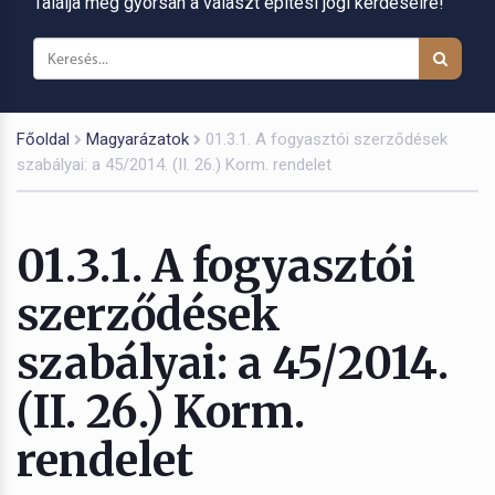
Találja meg gyorsan a választ építési jogi kérdéseire!
Főoldal
Magyarázatok
01.3.1. A fogyasztói szerződések
szabályai: a 45/2014. (II. 26.) Korm. rendelet
01.3.1. A fogyasztói
szerződések
szabályai: a 45/2014.
(II. 26.) Korm.
rendelet