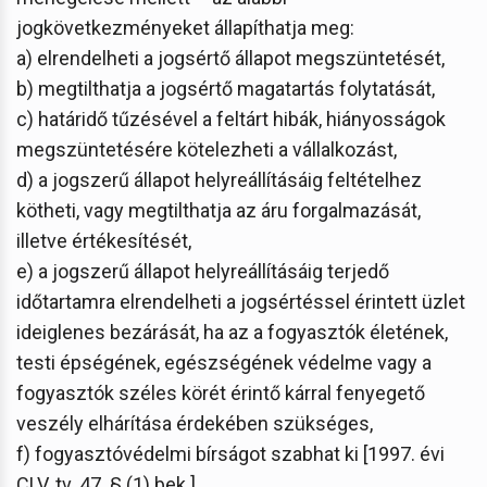
jogkövetkezményeket állapíthatja meg:
a) elrendelheti a jogsértő állapot megszüntetését,
b) megtilthatja a jogsértő magatartás folytatását,
c) határidő tűzésével a feltárt hibák, hiányosságok
megszüntetésére kötelezheti a vállalkozást,
d) a jogszerű állapot helyreállításáig feltételhez
kötheti, vagy megtilthatja az áru forgalmazását,
illetve értékesítését,
e) a jogszerű állapot helyreállításáig terjedő
időtartamra elrendelheti a jogsértéssel érintett üzlet
ideiglenes bezárását, ha az a fogyasztók életének,
testi épségének, egészségének védelme vagy a
fogyasztók széles körét érintő kárral fenyegető
veszély elhárítása érdekében szükséges,
f) fogyasztóvédelmi bírságot szabhat ki [1997. évi
CLV. tv. 47. § (1) bek.].