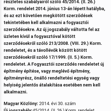
részletes szabályairól szóló 45/2014. (II. 26.)
Korm. rendelet 2014. június 13-án lépett hatályba,
és az ezt követően megkötött szerződések
tekintetében kell alkalmazni a fogyasztói
szerződésekre. Az új jogszabály váltotta fel az
üzleten kívül a fogyasztóval kötött
szerződésekről szóló 213/2008. (VIII. 29.) Korm.
rendeletet, és a távollévők között kötött
szerződésekről szóló 17/1999. (II. 5.) Korm.
rendeletet. A Fogyasztói szerződés rendeletet új
építmény építése, vagy meglévő építmény,
építményrész, önálló rendeltetési egység vagy
helyiség jelentős átalakítása esetében nem kell
alkalmazni.
Magyar Közlöny:
2014. évi 30. szám
Új jogszabály:
45/2014. (II. 26.) Korm. rendelet