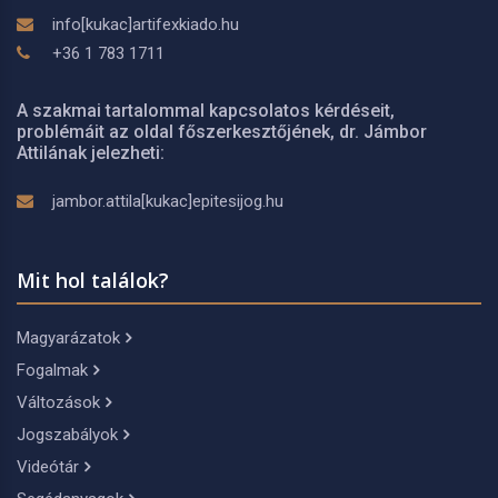
info[kukac]artifexkiado.hu
+36 1 783 1711
A szakmai tartalommal kapcsolatos kérdéseit,
problémáit az oldal főszerkesztőjének, dr. Jámbor
Attilának jelezheti:
jambor.attila[kukac]epitesijog.hu
Mit hol találok?
Magyarázatok
Fogalmak
Változások
Jogszabályok
Videótár