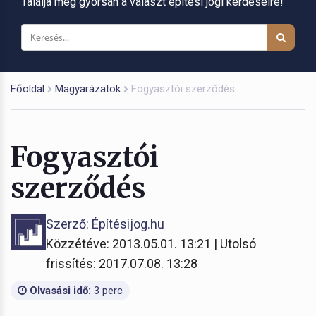
Találja meg gyorsan a választ építési jogi kérdéseire!
Főoldal
Magyarázatok
Fogyasztói szerződés
Fogyasztói
szerződés
Szerző: Építésijog.hu
Közzétéve: 2013.05.01. 13:21 | Utolsó
frissítés: 2017.07.08. 13:28
Olvasási idő:
3 perc