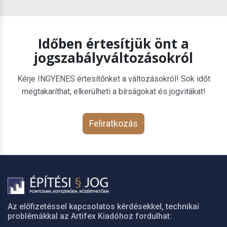
Időben értesítjük önt a
jogszabályváltozásokról
Kérje INGYENES értesítőnket a változásokról! Sok időt
megtakaríthat, elkerülheti a bírságokat és jogvitákat!
Feliratkozás
Az előfizetéssel kapcsolatos kérdésekkel, technikai
problémákkal az Artifex Kiadóhoz fordulhat: