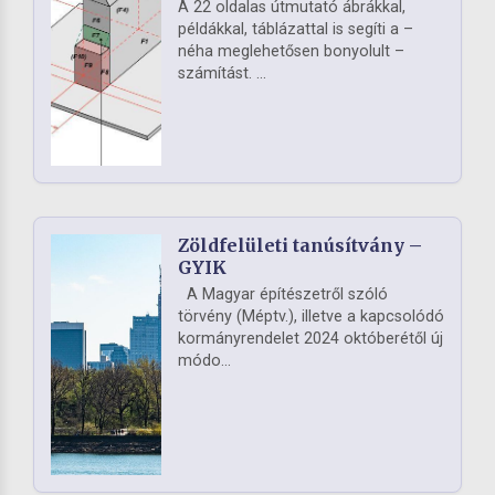
A 22 oldalas útmutató ábrákkal,
példákkal, táblázattal is segíti a –
néha meglehetősen bonyolult –
számítást. ...
Zöldfelületi tanúsítvány –
GYIK
A Magyar építészetről szóló
törvény (Méptv.), illetve a kapcsolódó
kormányrendelet 2024 októberétől új
módo...