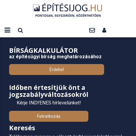
BÍRSÁGKALKULÁTOR
az építésügyi bírság meghatározásához
Érdekel
Időben értesítjük önt a
jogszabályváltozásokról
Kérje INGYENES hírlevelünket!
Feliratkozás
Keresés