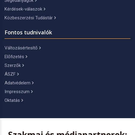
Segédanyagok
Kérdések-válaszok
Közbeszerzési Tudástár
Fontos tudnivalók
Változásértesítő
Előfizetés
Szerzők
ÁSZF
Adatvédelem
Impresszum
Oktatás
Szakmai és médiapartnerek: