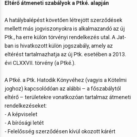
Eltérő átmeneti szabályok a Ptké. alapján
A hatálybalépést követően létrejött szerződések
mellett más jogviszonyokra is alkalmazandó az új
Ptk., ha erre külön törvényi rendelkezés utal. A Jat-
ban is hivatkozott külön jogszabály, amely az
eltérést tartalmazhatja az új Ptk. esetében a 2013.
évi CLXXVII. törvény (a Ptké.).
A Ptké. a Ptk. Hatodik Könyvéhez (vagyis a Kötelmi
joghoz) kapcsolódóan az alábbi – a főszabálytól
eltérő – területekre vonatkozóan tartalmaz átmeneti
rendelkezéseket:
- A képviselet
- A bírósági letét
- Felelősség szerződésen kívül okozott kárért