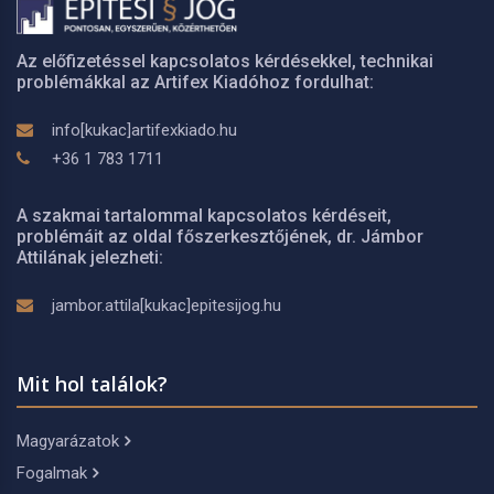
Az előfizetéssel kapcsolatos kérdésekkel, technikai
problémákkal az Artifex Kiadóhoz fordulhat:
info[kukac]artifexkiado.hu
+36 1 783 1711
A szakmai tartalommal kapcsolatos kérdéseit,
problémáit az oldal főszerkesztőjének, dr. Jámbor
Attilának jelezheti:
jambor.attila[kukac]epitesijog.hu
Mit hol találok?
Magyarázatok
Fogalmak