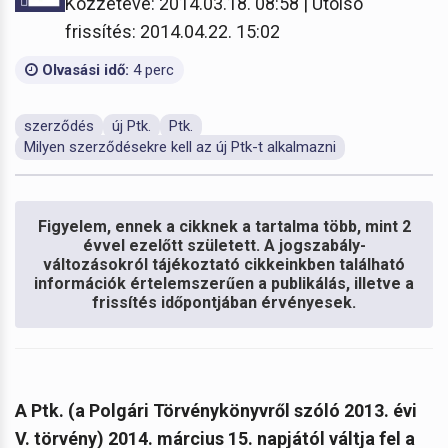
Közzétéve: 2014.03.18. 08:58 | Utolsó
frissítés: 2014.04.22. 15:02
Olvasási idő:
4 perc
szerződés
új Ptk.
Ptk.
Milyen szerződésekre kell az új Ptk-t alkalmazni
Figyelem, ennek a cikknek a tartalma több, mint 2
évvel ezelőtt született. A jogszabály-
változásokról tájékoztató cikkeinkben található
információk értelemszerűen a publikálás, illetve a
frissítés időpontjában érvényesek.
A Ptk. (a Polgári Törvénykönyvről szóló 2013. évi
V. törvény) 2014. március 15. napjától váltja fel a