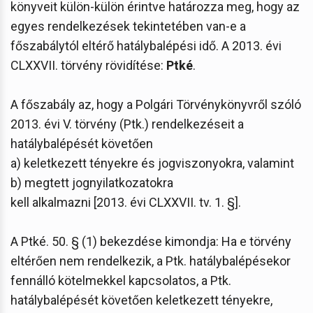
könyveit külön-külön érintve határozza meg, hogy az
egyes rendelkezések tekintetében van-e a
főszabálytól eltérő hatálybalépési idő. A 2013. évi
CLXXVII. törvény rövidítése:
Ptké
.
A főszabály az, hogy a Polgári Törvénykönyvről szóló
2013. évi V. törvény (Ptk.) rendelkezéseit a
hatálybalépését követően
a) keletkezett tényekre és jogviszonyokra, valamint
b) megtett jognyilatkozatokra
kell alkalmazni [2013. évi CLXXVII. tv. 1. §].
A Ptké. 50. § (1) bekezdése kimondja: Ha e törvény
eltérően nem rendelkezik, a Ptk. hatálybalépésekor
fennálló kötelmekkel kapcsolatos, a Ptk.
hatálybalépését követően keletkezett tényekre,