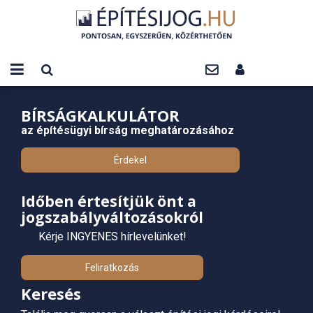
BÍRSÁGKALKULÁTOR
az építésügyi bírság meghatározásához
Érdekel
Időben értesítjük önt a
jogszabályváltozásokról
Kérje INGYENES hírlevelünket!
Feliratkozás
Keresés