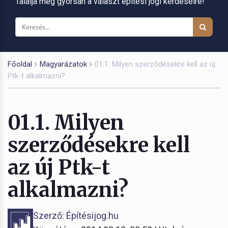
Találja meg gyorsan a választ építési jogi kérdéseire!
Főoldal
Magyarázatok
01.1. Milyen szerződésekre kell az új
Ptk-t alkalmazni?
01.1. Milyen
szerződésekre kell
az új Ptk-t
alkalmazni?
Szerző: Építésijog.hu