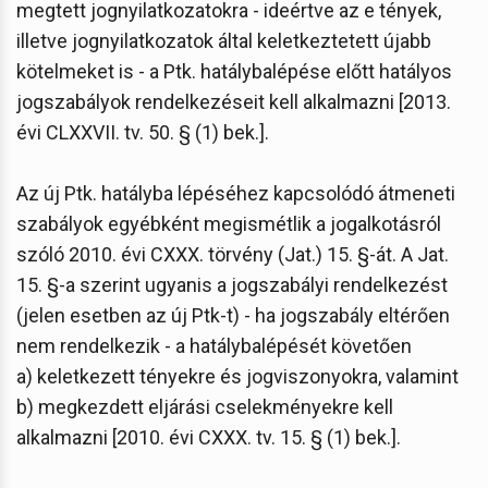
megtett jognyilatkozatokra - ideértve az e tények,
illetve jognyilatkozatok által keletkeztetett újabb
kötelmeket is - a Ptk. hatálybalépése előtt hatályos
jogszabályok rendelkezéseit kell alkalmazni [2013.
évi CLXXVII. tv. 50. § (1) bek.].
Az új Ptk. hatályba lépéséhez kapcsolódó átmeneti
szabályok egyébként megismétlik a jogalkotásról
szóló 2010. évi CXXX. törvény (Jat.) 15. §-át. A Jat.
15. §-a szerint ugyanis a jogszabályi rendelkezést
(jelen esetben az új Ptk-t) - ha jogszabály eltérően
nem rendelkezik - a hatálybalépését követően
a) keletkezett tényekre és jogviszonyokra, valamint
b) megkezdett eljárási cselekményekre kell
alkalmazni [2010. évi CXXX. tv. 15. § (1) bek.].