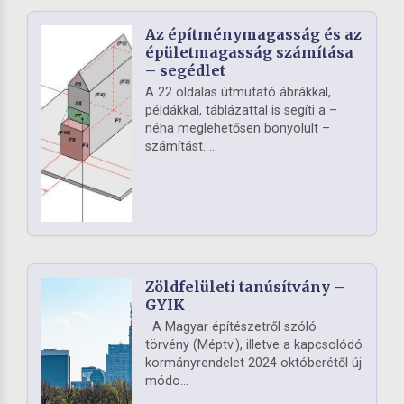
Az építménymagasság és az
épületmagasság számítása
– segédlet
A 22 oldalas útmutató ábrákkal,
példákkal, táblázattal is segíti a –
néha meglehetősen bonyolult –
számítást. ...
Zöldfelületi tanúsítvány –
GYIK
A Magyar építészetről szóló
törvény (Méptv.), illetve a kapcsolódó
kormányrendelet 2024 októberétől új
módo...