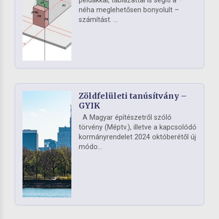
példákkal, táblázattal is segíti a –
néha meglehetősen bonyolult –
számítást. ...
Zöldfelületi tanúsítvány –
GYIK
A Magyar építészetről szóló
törvény (Méptv.), illetve a kapcsolódó
kormányrendelet 2024 októberétől új
módo...