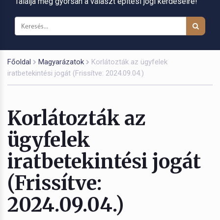
Találja meg gyorsan a választ építési jogi kérdéseire!
Főoldal
Magyarázatok
Korlátozták az ügyfelek
iratbetekintési jogát (Frissítve: 2024.09.04.)
Korlátozták az
ügyfelek
iratbetekintési jogát
(Frissítve:
2024.09.04.)