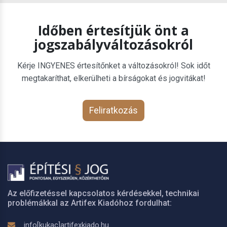
Időben értesítjük önt a
jogszabályváltozásokról
Kérje INGYENES értesítőnket a változásokról! Sok időt
megtakaríthat, elkerülheti a bírságokat és jogvitákat!
Feliratkozás
Az előfizetéssel kapcsolatos kérdésekkel, technikai
problémákkal az Artifex Kiadóhoz fordulhat:
info[kukac]artifexkiado.hu