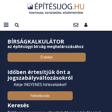
BÍRSÁGKALKULÁTOR
az építésügyi bírság meghatározásához
Érdekel
Időben értesítjük önt a
jogszabályváltozásokról
Kérje INGYENES hírlevelünket!
Feliratkozás
Keresés