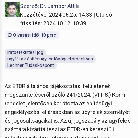
Szerző: Dr. Jámbor Attila
Közzétéve: 2024.08.25. 14:33 | Utolsó
frissítés: 2024.10.12. 10:39
Olvasási idő:
10 perc
iratbetekintési jog
ügyfél az építésügyi hatósági eljárásokban
Lechner Tudásközpont
Az ÉTDR általános tájékoztatási felületének
megszüntetéséről szóló 241/2024. (VIII. 8.) Korm.
rendelet jelentősen korlátozta az építésügyi
engedélyezési eljárásokban az ügyfelek személyét
és jogosultságaikat is. Az új jogszabály az ügyfelek
számára kizárttá teszi az ÉTDR-en keresztüli
iratokhoz való hozzáférés biztosítását, és a