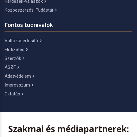
Kérdések-válaszok
Közbeszerzési Tudástár
Fontos tudnivalók
Változásértesítő
Előfizetés
Szerzők
ÁSZF
Adatvédelem
Impresszum
Oktatás
Szakmai és médiapartnerek: