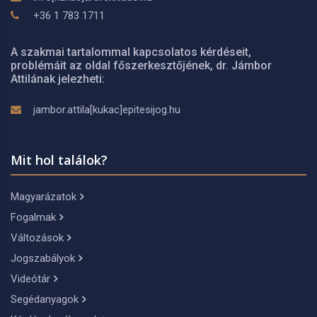
+36 1 783 1711
A szakmai tartalommal kapcsolatos kérdéseit,
problémáit az oldal főszerkesztőjének, dr. Jámbor
Attilának jelezheti:
jambor.attila[kukac]epitesijog.hu
Mit hol találok?
Magyarázatok
Fogalmak
Változások
Jogszabályok
Videótár
Segédanyagok