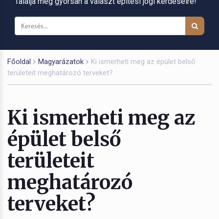
Találja meg gyorsan a választ építési jogi kérdéseire!
Főoldal
Magyarázatok
Ki ismerheti meg az épület belső
területeit meghatározó terveket?
Ki ismerheti meg az
épület belső
területeit
meghatározó
terveket?