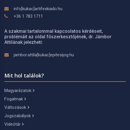
info[kukac]artifexkiado.hu
+36 1 783 1711
A szakmai tartalommal kapcsolatos kérdéseit,
problémáit az oldal főszerkesztőjének, dr. Jámbor
Attilának jelezheti:
jambor.attila[kukac]epitesijog.hu
Mit hol találok?
Magyarázatok
Fogalmak
Változások
Jogszabályok
Videótár