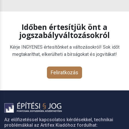
Időben értesítjük önt a
jogszabályváltozásokról
Kérje INGYENES értesítőnket a változásokról! Sok időt
megtakaríthat, elkerülheti a bírságokat és jogvitákat!
Feliratkozás
Az előfizetéssel kapcsolatos kérdésekkel, technikai
problémákkal az Artifex Kiadóhoz fordulhat: