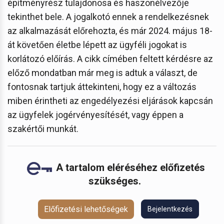
építményrész tulajdonosa és haszonélvezője
tekinthet bele. A jogalkotó ennek a rendelkezésnek
az alkalmazását előrehozta, és már 2024. május 18-
át követően életbe lépett az ügyféli jogokat is
korlátozó előírás. A cikk címében feltett kérdésre az
előző mondatban már meg is adtuk a választ, de
fontosnak tartjuk áttekinteni, hogy ez a változás
miben érintheti az engedélyezési eljárások kapcsán
az ügyfelek jogérvényesítését, vagy éppen a
szakértői munkát.
A tartalom eléréséhez előfizetés
szükséges.
Előfizetési lehetőségek
Bejelentkezés