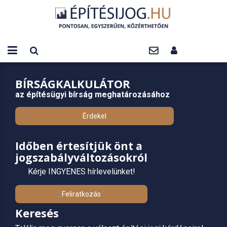
BÍRSÁGKALKULÁTOR
az építésügyi bírság meghatározásához
Érdekel
Időben értesítjük önt a
jogszabályváltozásokról
Kérje INGYENES hírlevelünket!
Feliratkozás
Keresés