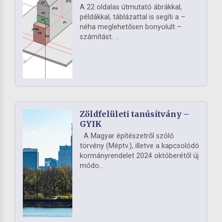
A 22 oldalas útmutató ábrákkal,
példákkal, táblázattal is segíti a –
néha meglehetősen bonyolult –
számítást. ...
Zöldfelületi tanúsítvány –
GYIK
A Magyar építészetről szóló
törvény (Méptv.), illetve a kapcsolódó
kormányrendelet 2024 októberétől új
módo...