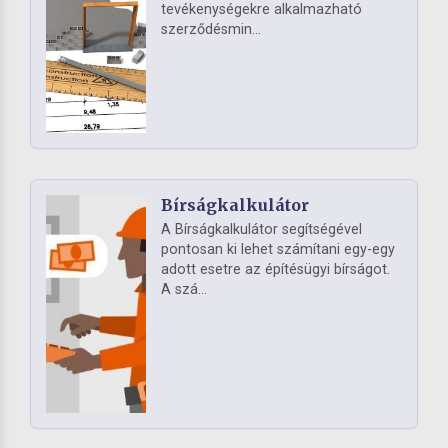
tevékenységekre alkalmazható
szerződésmin...
Bírságkalkulátor
A Bírságkalkulátor segítségével
pontosan ki lehet számítani egy-egy
adott esetre az építésügyi bírságot.
A szá...