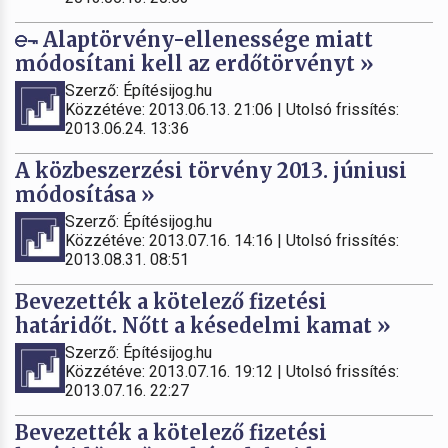
Alaptörvény-ellenessége miatt
módosítani kell az erdőtörvényt »
Szerző: Építésijog.hu
Közzétéve: 2013.06.13. 21:06 | Utolsó frissítés:
2013.06.24. 13:36
A közbeszerzési törvény 2013. júniusi
módosítása »
Szerző: Építésijog.hu
Közzétéve: 2013.07.16. 14:16 | Utolsó frissítés:
2013.08.31. 08:51
Bevezették a kötelező fizetési
határidőt. Nőtt a késedelmi kamat »
Szerző: Építésijog.hu
Közzétéve: 2013.07.16. 19:12 | Utolsó frissítés:
2013.07.16. 22:27
Bevezették a kötelező fizetési