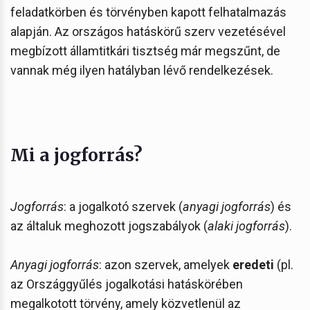
feladatkörben és törvényben kapott felhatalmazás
alapján. Az országos hatáskörű szerv vezetésével
megbízott államtitkári tisztség már megszűnt, de
vannak még ilyen hatályban lévő rendelkezések.
Mi a jogforrás?
Jogforrás
: a jogalkotó szervek (
anyagi jogforrás
) és
az általuk meghozott jogszabályok (
alaki jogforrás
).
Anyagi jogforrás
: azon szervek, amelyek
eredeti
(pl.
az Országgyűlés jogalkotási hatáskörében
megalkotott törvény, amely közvetlenül az