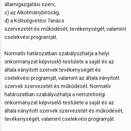
államigazgatási szerv,
c) az Alkotmánybíróság,
d) a Költségvetési Tanács
szervezetét és működését, tevékenységét, valamint
cselekvési programját.
Normatív határozatban szabályozhatja a helyi
önkormányzat képviselő-testülete a saját és az
általa irányított szervek tevékenységét és
cselekvési programját, valamint az általa irányított
szervek szervezetét és működését. Normatív
határozatban szabályozhatja a nemzetiségi
önkormányzat képviselő-testülete a saját és az
általa irányított szervek szervezetét és működését,
tevékenységét, valamint cselekvési programját.