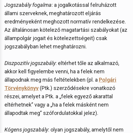
Jogszabály fogalma
: a jogalkotással felruházott
állami szerveknek, meghatározott eljárás
eredményeként meghozott normatív rendelkezése.
Az általánosan kötelező magatartási szabályokat (az
állampolgár jogait és kötelezettségeit) csak
jogszabályban lehet meghatározni.
Diszpozitív jogszabály
: eltérhet tőle az alkalmazó,
akkor kell figyelembe venni, ha a felek nem
állapodnak meg más feltételekben (pl. a
Polgári
Törvénykönyv
(Ptk.) szerződésekre vonatkozó
részei, amelyet a Ptk. a „felek egyező akarattal
eltérhetnek” vagy a „ha a felek másként nem
állapodtak meg” szófordulatokkal jelez).
Kógens jogszabály
: olyan jogszabály, amelytől nem