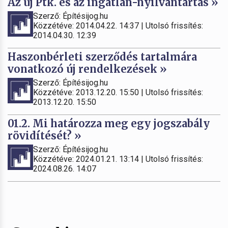
Az új Ptk. és az ingatlan-nyilvántartás »
Szerző: Építésijog.hu
Közzétéve: 2014.04.22. 14:37 | Utolsó frissítés:
2014.04.30. 12:39
Haszonbérleti szerződés tartalmára
vonatkozó új rendelkezések »
Szerző: Építésijog.hu
Közzétéve: 2013.12.20. 15:50 | Utolsó frissítés:
2013.12.20. 15:50
01.2. Mi határozza meg egy jogszabály
rövidítését? »
Szerző: Építésijog.hu
Közzétéve: 2024.01.21. 13:14 | Utolsó frissítés:
2024.08.26. 14:07