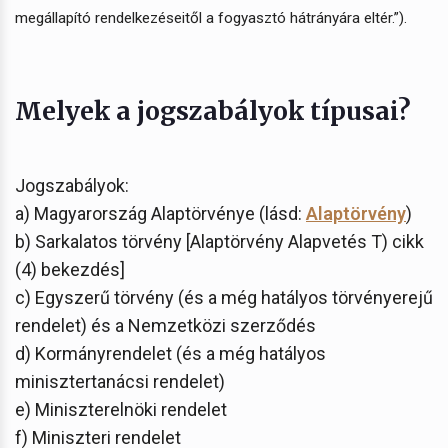
megállapító rendelkezéseitől a fogyasztó hátrányára eltér.”).
Melyek a jogszabályok típusai?
Jogszabályok:
a) Magyarország Alaptörvénye (lásd:
Alaptörvény
)
b) Sarkalatos törvény [Alaptörvény Alapvetés T) cikk
(4) bekezdés]
c) Egyszerű törvény (és a még hatályos törvényerejű
rendelet) és a Nemzetközi szerződés
d) Kormányrendelet (és a még hatályos
minisztertanácsi rendelet)
e) Miniszterelnöki rendelet
f) Miniszteri rendelet