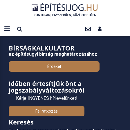
BÍRSÁGKALKULÁTOR
az építésügyi bírság meghatározásához
Érdekel
Időben értesítjük önt a
jogszabályváltozásokról
Kérje INGYENES hírlevelünket!
Feliratkozás
Keresés