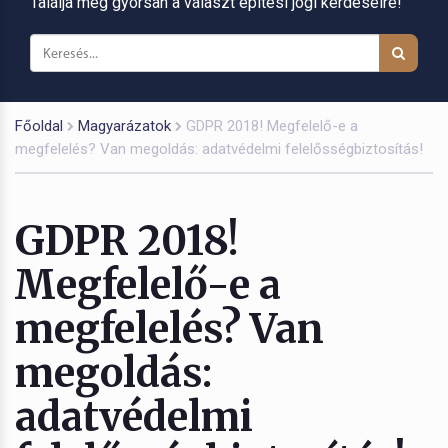
Találja meg gyorsan a választ építési jogi kérdéseire!
Főoldal
Magyarázatok
GDPR 2018! Megfelelő-e a
megfelelés? Van megoldás: adatvédelmi felelősségbiztosítás!
GDPR 2018!
Megfelelő-e a
megfelelés? Van
megoldás:
adatvédelmi