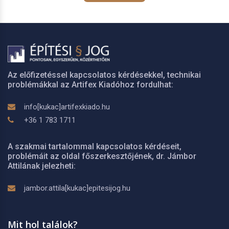
Az előfizetéssel kapcsolatos kérdésekkel, technikai
problémákkal az Artifex Kiadóhoz fordulhat:
info[kukac]artifexkiado.hu
+36 1 783 1711
A szakmai tartalommal kapcsolatos kérdéseit,
problémáit az oldal főszerkesztőjének, dr. Jámbor
Attilának jelezheti:
jambor.attila[kukac]epitesijog.hu
Mit hol találok?