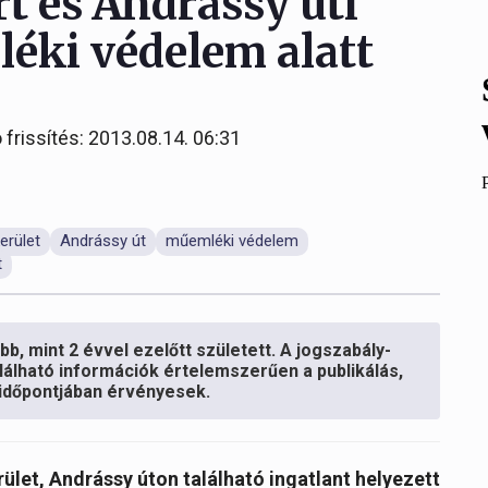
rt és Andrássy úti
éki védelem alatt
 frissítés: 2013.08.14. 06:31
erület
Andrássy út
műemléki védelem
t
b, mint 2 évvel ezelőtt született. A jogszabály-
lálható információk értelemszerűen a publikálás,
s időpontjában érvényesek.
rület, Andrássy úton található ingatlant helyezett