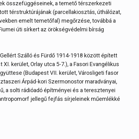
zek összefüggéseinek, a temető térszerkezeti
tott térstruktúrájának (parcellakiosztás, úthálózat,
években emelt temetőfal) megőrzése, továbbá a
iumei úti sírkert az örökségvédelmi bírság
Gellért Szálló és Fürdő 1914-1918 között épített
I. kerület, Orlay utca 5-7.), a Fasori Evangélikus
üttese (Budapest VII. kerület, Városligeti fasor
usztaszeri Árpád-kori Szermonostor maradványai,
, a solti rádióadó építményei és a teresztenyei
tropomorf jellegű fejfás sírjeleinek műemlékké