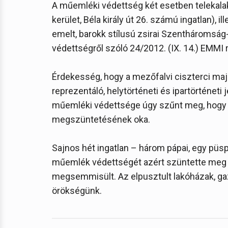
A műemléki védettség két esetben telekalak
kerület, Béla király út 26. számú ingatlan), 
emelt, barokk stílusú zsirai Szentháromság
védettségről szóló 24/2012. (IX. 14.) EMMI 
Érdekesség, hogy a mezőfalvi ciszterci m
reprezentáló, helytörténeti és ipartörténeti
műemléki védettsége úgy szűnt meg, hogy 
megszüntetésének oka.
Sajnos hét ingatlan – három pápai, egy püsp
műemlék védettségét azért szüntette meg a
megsemmisült. Az elpusztult lakóházak, gaz
örökségünk.