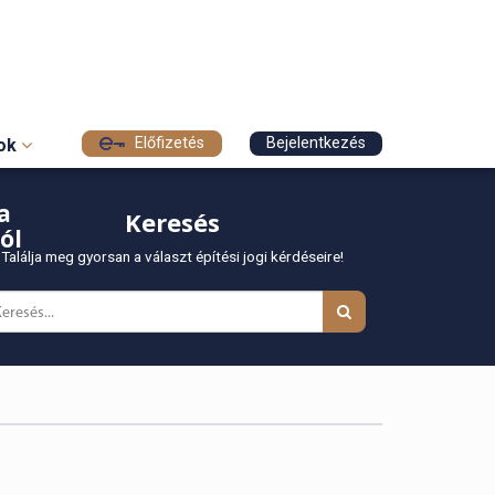
Előfizetés
Bejelentkezés
sok
a
Keresés
ól
Találja meg gyorsan a választ építési jogi kérdéseire!