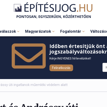
válaszok
Magyarázatok
Fogalomtár
Változá
Időben értesítjük önt 
jogszabályváltozásokr
Kérje INGYENES hírlevelünket!
Feliratkozás
drássy úti ingatlanok műemléki védelem alatt