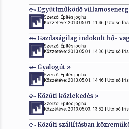
Együttműködő villamosenergi
Szerző: Építésijog.hu
Közzétéve: 2013.05.01. 11:46 | Utolsó fris
Gazdaságilag indokolt hő- vag
Szerző: Építésijog.hu
Közzétéve: 2013.05.01. 14:36 | Utolsó fris
Gyalogút »
Szerző: Építésijog.hu
Közzétéve: 2013.05.01. 14:46 | Utolsó fris
Közúti közlekedés »
Szerző: Építésijog.hu
Közzétéve: 2013.05.03. 13:52 | Utolsó fris
Közúti szállításban közreműk