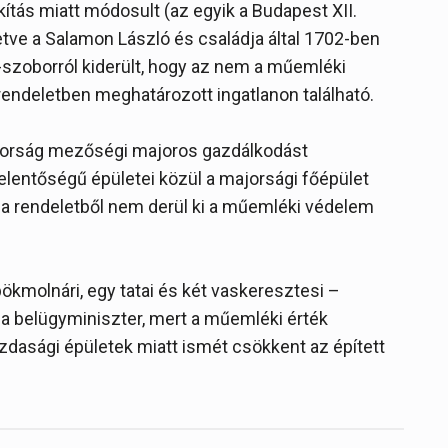
ítás miatt módosult (az egyik a Budapest XII.
illetve a Salamon László és családja által 1702-ben
-szoborról kiderült, hogy az nem a műemléki
rendeletben meghatározott ingatlanon található.
ajorság mezőségi majoros gazdálkodást
 jelentőségű épületei közül a majorsági főépület
a rendeletből nem derül ki a műemléki védelem
ökmolnári, egy tatai és két vaskeresztesi –
 belügyminiszter, mert a műemléki érték
dasági épületek miatt ismét csökkent az épített