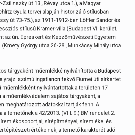
-Zsilinszky út 13., Révay utca 1.), a Magyar
itz Gyula tervei alapján historizáló stílusban
ássy út 73-75.), az 1911-1912-ben Löffler Sándor és
cessziós stílusú Kramer-villa (Budapest VI. kerület,
amint az ún. Epreskert és Képzőművészeti Egyetem
41. (Kmety György utca 26-28., Munkácsy Mihály utca
os tárgyaként műemlékké nyilvánította a Budapest
helyrajzi számú ingatlanon fekvő Fiumei úti sírkertet
i műemlékként nyilvántartottak a területen 17
n a műemlékvédelem sajátos tárgyaként, a
ben meghatározott adatokkal tartják fenn. A
a a temetőnek a 42/2013. (VIII. 9.) BM rendelet 2.
íremlékcsoportjai, sírépítményei, síremlékei és
rtépítészeti értékeinek, a temető karakterét adó