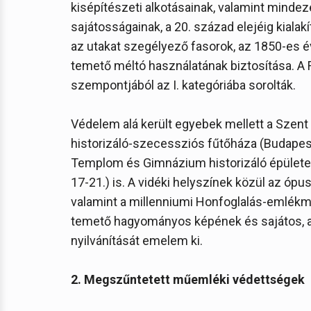
kisépítészeti alkotásainak, valamint minde
sajátosságainak, a 20. század elejéig kialakí
az utakat szegélyező fasorok, az 1850-es 
temető méltó használatának biztosítása. A F
szempontjából az I. kategóriába sorolták.
Védelem alá került egyebek mellett a Szent 
historizáló-szecessziós fűtőháza (Budapest X
Templom és Gimnázium historizáló épületegy
17-21.) is. A vidéki helyszínek közül az óp
valamint a millenniumi Honfoglalás-emlékmű
temető hagyományos képének és sajátos, an
nyilvánítását emelem ki.
2. Megszűntetett műemléki védettségek