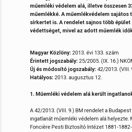
műemléki védelem alá, illetve összesen 33
műemlékké. A műemlékvédelem sajátos tá
sírkertet is. A rendelet sajnos több épü
védettséget, mivel az adott műemlék id
Magyar Közlöny:
2013. évi 133. szám
Érintett jogszabály:
25/2005. (IX. 16.) NKÖ
Új és módosító jogszabály:
42/2013. (VIII.
Hatályos:
2013. augusztus 12.
1. Műemléki védelem alá került ingatlano
A 42/2013. (VIII. 9.) BM rendelet a Budapest 
ingatlanát műemléki védelem alá helyezte.
Foncière Pesti Biztosító Intézet 1881-1882-b