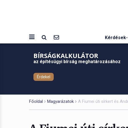
Kérdések-
BÍRSÁGKALKULÁTOR
az építésügyi bírság meghatározásához
Érdekel
Főoldal
Magyarázatok
A Fiumei úti sírkert és An