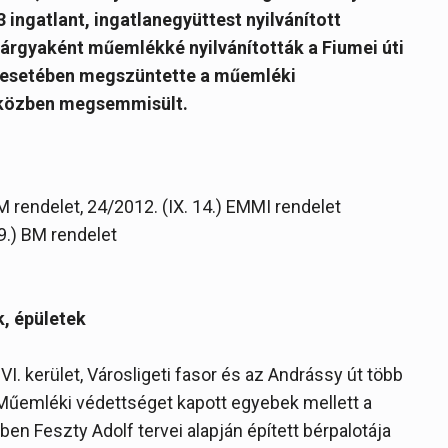
 ingatlant, ingatlanegyüttest nyilvánított
rgyaként műemlékké nyilvánították a Fiumei úti
let esetében megszüntette a műemléki
őközben megsemmisült.
M rendelet, 24/2012. (IX. 14.) EMMI rendelet
 9.) BM rendelet
k, épületek
VI. kerület, Városligeti fasor és az Andrássy út több
 Műemléki védettséget kapott egyebek mellett a
en Feszty Adolf tervei alapján épített bérpalotája