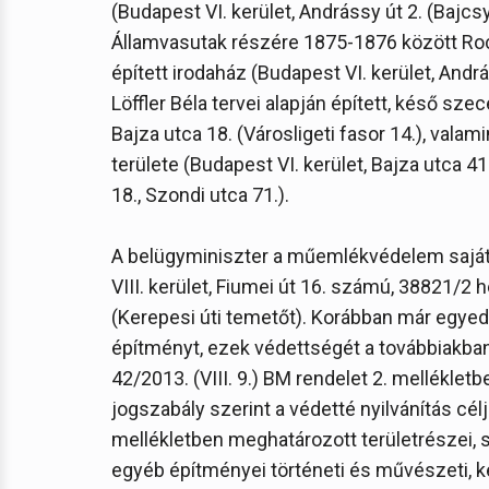
(Budapest VI. kerület, Andrássy út 2. (Bajcsy
Államvasutak részére 1875-1876 között Rochl
épített irodaház (Budapest VI. kerület, Andr
Löffler Béla tervei alapján épített, késő sze
Bajza utca 18. (Városligeti fasor 14.), val
területe (Budapest VI. kerület, Bajza utca 
18., Szondi utca 71.).
A belügyminiszter a műemlékvédelem saját
VIII. kerület, Fiumei út 16. számú, 38821/2 
(Kerepesi úti temetőt). Korábban már egyed
építményt, ezek védettségét a továbbiakba
42/2013. (VIII. 9.) BM rendelet 2. melléklet
jogszabály szerint a védetté nyilvánítás célj
mellékletben meghatározott területrészei, s
egyéb építményei történeti és művészeti, ke