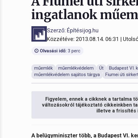
A Fiumei úti sírke
ingatlanok műeml
Szerző: Építésijog.hu
Közzétéve: 2013.08.14. 06:31 | Utolsó
Olvasási idő:
3 perc
műemlék
műemlékvédelem
Út
Budapest VI. k
műemlékvédelem sajátos tárgya
Fiumei úti sírker
Figyelem, ennek a cikknek a tartalma töb
változásokról tájékoztató cikkeinkben ta
illetve a frissíté
A belügyminiszter több, a Budapest VI. ke