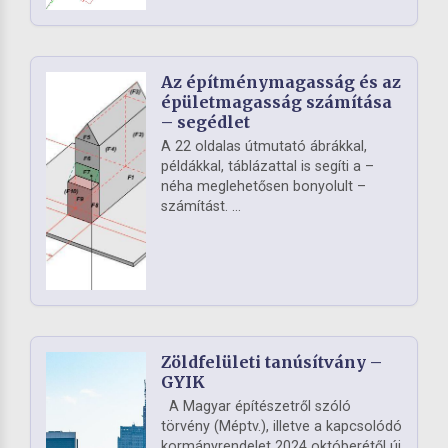
Az építménymagasság és az
épületmagasság számítása
– segédlet
A 22 oldalas útmutató ábrákkal,
példákkal, táblázattal is segíti a –
néha meglehetősen bonyolult –
számítást. ...
Zöldfelületi tanúsítvány –
GYIK
A Magyar építészetről szóló
törvény (Méptv.), illetve a kapcsolódó
kormányrendelet 2024 októberétől új