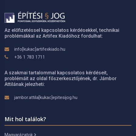
Az előfizetéssel kapcsolatos kérdésekkel, technikai
problémákkal az Artifex Kiadóhoz fordulhat:
info[kukac]artifexkiado.hu
+36 1 783 1711
A szakmai tartalommal kapcsolatos kérdéseit,
problémáit az oldal főszerkesztőjének, dr. Jámbor
Attilának jelezheti:
jambor.attila[kukac]epitesijog.hu
Mit hol találok?
Magyarázatok