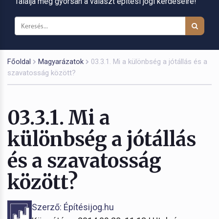
Találja meg gyorsan a választ építési jogi kérdéseire!
Főoldal
Magyarázatok
03.3.1. Mi a különbség a jótállás és a
szavatosság között?
03.3.1. Mi a
különbség a jótállás
és a szavatosság
között?
Szerző: Építésijog.hu