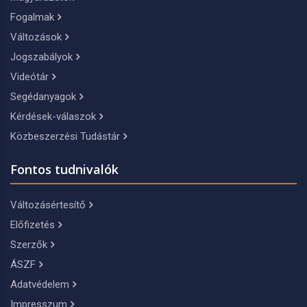
Fogalmak
Változások
Jogszabályok
Videótár
Segédanyagok
Kérdések-válaszok
Közbeszerzési Tudástár
Fontos tudnivalók
Változásértesítő
Előfizetés
Szerzők
ÁSZF
Adatvédelem
Impresszum