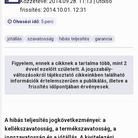
Közzétéve: 2014.09.28. 11:13 | Utolsó
frissítés: 2014.10.01. 12:31
Olvasási idő:
5 perc
jótállás
szavatosság
hibás teljesítés
garancia
Figyelem, ennek a cikknek a tartalma több, mint 2
évvel ezelőtt született. A jogszabály-
változásokról tájékoztató cikkeinkben található
információk értelemszerűen a publikálás, illetve a
frissítés időpontjában érvényesek.
A hibás teljesítés jogkövetkezményei: a
kellékszavatosság, a termékszavatosság, a
jogszavatosság és a jótállás. A kivitelezési