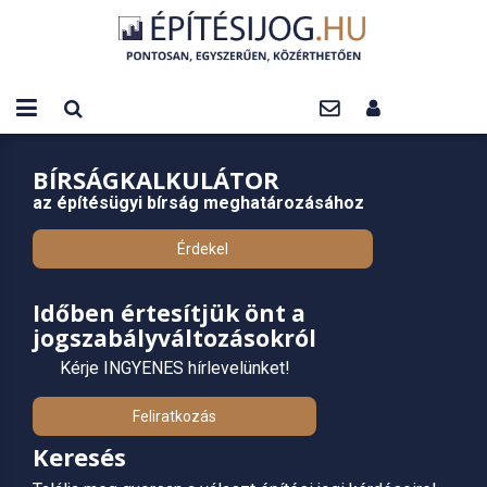
BÍRSÁGKALKULÁTOR
az építésügyi bírság meghatározásához
Érdekel
Időben értesítjük önt a
jogszabályváltozásokról
Kérje INGYENES hírlevelünket!
Feliratkozás
Keresés