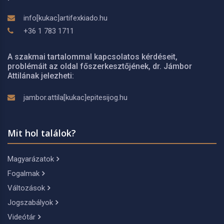
info[kukac]artifexkiado.hu
+36 1 783 1711
A szakmai tartalommal kapcsolatos kérdéseit,
problémáit az oldal főszerkesztőjének, dr. Jámbor
Attilának jelezheti:
jambor.attila[kukac]epitesijog.hu
Mit hol találok?
Magyarázatok
Fogalmak
Változások
Jogszabályok
Videótár