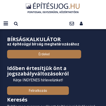
BÍRSÁGKALKULÁTOR
az építésügyi bírság meghatározásához
Érdekel
Időben értesítjük önt a
jogszabályváltozásokról
Kérje INGYENES hírlevelünket!
Feliratkozás
Keresés