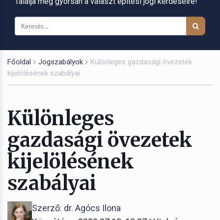
Találja meg gyorsan a választ építési jogi kérdéseire!
Főoldal
Jogszabályok
Különleges gazdasági övezetek
kijelölésének szabályai
Különleges
gazdasági övezetek
kijelölésének
szabályai
Szerző: dr. Agócs Ilona