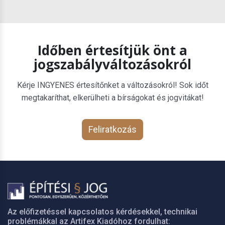
Időben értesítjük önt a
jogszabályváltozásokról
Kérje INGYENES értesítőnket a változásokról! Sok időt
megtakaríthat, elkerülheti a bírságokat és jogvitákat!
Feliratkozás
Az előfizetéssel kapcsolatos kérdésekkel, technikai
problémákkal az Artifex Kiadóhoz fordulhat: