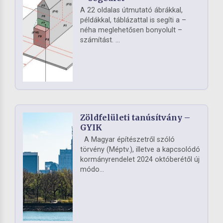
A 22 oldalas útmutató ábrákkal,
példákkal, táblázattal is segíti a –
néha meglehetősen bonyolult –
számítást. ...
Zöldfelületi tanúsítvány –
GYIK
A Magyar építészetről szóló
törvény (Méptv.), illetve a kapcsolódó
kormányrendelet 2024 októberétől új
módo...