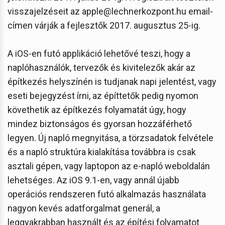
visszajelzéseit az apple@lechnerkozpont.hu email-
címen várják a fejlesztők 2017. augusztus 25-ig.
A iOS-en futó applikáció lehetővé teszi, hogy a
naplóhasználók, tervezők és kivitelezők akár az
építkezés helyszínén is tudjanak napi jelentést, vagy
eseti bejegyzést írni, az építtetők pedig nyomon
követhetik az építkezés folyamatát úgy, hogy
mindez biztonságos és gyorsan hozzáférhető
legyen. Új napló megnyitása, a törzsadatok felvétele
és a napló struktúra kialakítása továbbra is csak
asztali gépen, vagy laptopon az e-napló weboldalán
lehetséges. Az iOS 9.1-en, vagy annál újabb
operációs rendszeren futó alkalmazás használata
nagyon kevés adatforgalmat generál, a
leggyakrabban használt és az építési folyamatot