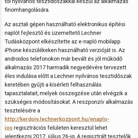
től nyilvános tesztidőszakkal készül az alkalmazás
finomhangolására.
Az asztali gépen használható elektronikus építési
naplót fejlesztő és üzemeltető Lechner
Tudásközpont elkészítette az e-napló mobilapp
iPhone készülékeken használható verzióját is. Az
androidos telefonokon már bevált és jól működő
alkalmazás 2017 harmadik negyedévére tervezett
éles indulása előtt a Lechner nyilvános tesztidőszak
keretében gyűjti a kísérleti felhasználás
tapasztalatait, melyek összegzése után elvégzik a
szükséges módosításokat. A reszponzív alkalmazás
tesztelésére a
http://kerdoiv.lechnerkozpont.hu/enaplo-
ios
regisztrációs felületen keresztül lehet
jelentkezni 2017. július 26-ig. A regisztrált tesztelők