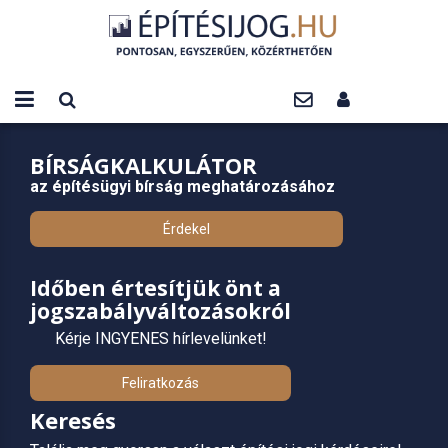
BÍRSÁGKALKULÁTOR
az építésügyi bírság meghatározásához
Érdekel
Időben értesítjük önt a
jogszabályváltozásokról
Kérje INGYENES hírlevelünket!
Feliratkozás
Keresés