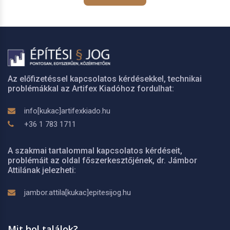
Az előfizetéssel kapcsolatos kérdésekkel, technikai
problémákkal az Artifex Kiadóhoz fordulhat:
info[kukac]artifexkiado.hu
+36 1 783 1711
A szakmai tartalommal kapcsolatos kérdéseit,
problémáit az oldal főszerkesztőjének, dr. Jámbor
Attilának jelezheti:
jambor.attila[kukac]epitesijog.hu
Mit hol találok?