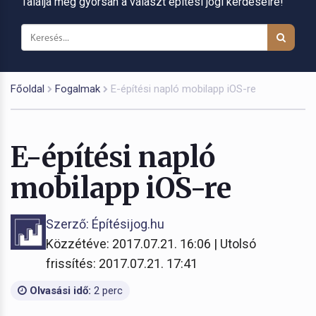
Találja meg gyorsan a választ építési jogi kérdéseire!
Főoldal
Fogalmak
E-építési napló mobilapp iOS-re
E-építési napló
mobilapp iOS-re
Szerző: Építésijog.hu
Közzétéve: 2017.07.21. 16:06 | Utolsó
frissítés: 2017.07.21. 17:41
Olvasási idő:
2 perc