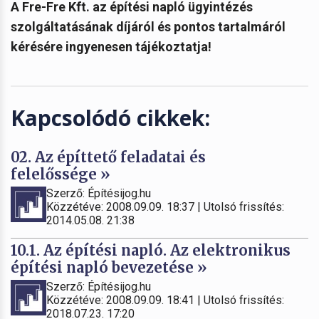
A Fre-Fre Kft. az építési napló ügyintézés
szolgáltatásának díjáról és pontos tartalmáról
kérésére ingyenesen tájékoztatja!
Kapcsolódó cikkek:
02. Az építtető feladatai és
felelőssége »
Szerző: Építésijog.hu
Közzétéve: 2008.09.09. 18:37 | Utolsó frissítés:
2014.05.08. 21:38
10.1. Az építési napló. Az elektronikus
építési napló bevezetése »
Szerző: Építésijog.hu
Közzétéve: 2008.09.09. 18:41 | Utolsó frissítés:
2018.07.23. 17:20