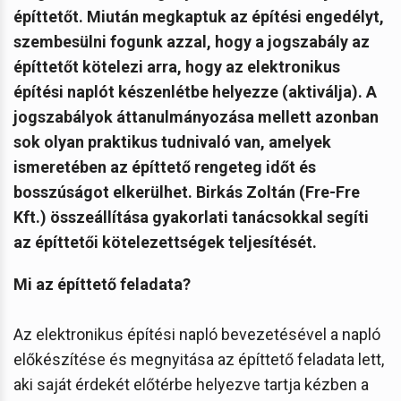
építtetőt. Miután megkaptuk az építési engedélyt,
szembesülni fogunk azzal, hogy a jogszabály az
építtetőt kötelezi arra, hogy az elektronikus
építési naplót készenlétbe helyezze (aktiválja). A
jogszabályok áttanulmányozása mellett azonban
sok olyan praktikus tudnivaló van, amelyek
ismeretében az építtető rengeteg időt és
bosszúságot elkerülhet. Birkás Zoltán (Fre-Fre
Kft.) összeállítása gyakorlati tanácsokkal segíti
az építtetői kötelezettségek teljesítését.
Mi az építtető feladata?
Az elektronikus építési napló bevezetésével a napló
előkészítése és megnyitása az építtető feladata lett,
aki saját érdekét előtérbe helyezve tartja kézben a