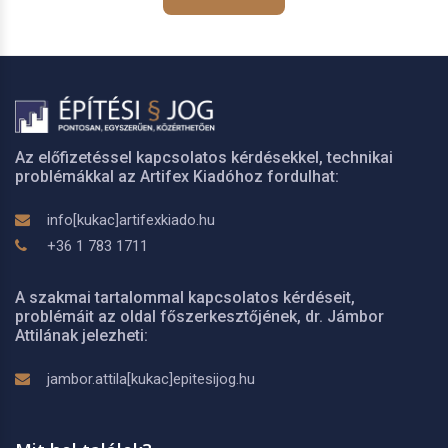
Az előfizetéssel kapcsolatos kérdésekkel, technikai
problémákkal az Artifex Kiadóhoz fordulhat:
info[kukac]artifexkiado.hu
+36 1 783 1711
A szakmai tartalommal kapcsolatos kérdéseit,
problémáit az oldal főszerkesztőjének, dr. Jámbor
Attilának jelezheti:
jambor.attila[kukac]epitesijog.hu