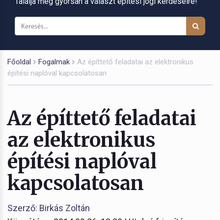
Találja meg gyorsan a választ építési jogi kérdéseire!
Főoldal
Fogalmak
Az építtető feladatai az elektronikus
építési naplóval kapcsolatosan
Az építtető feladatai
az elektronikus
építési naplóval
kapcsolatosan
Szerző: Birkás Zoltán