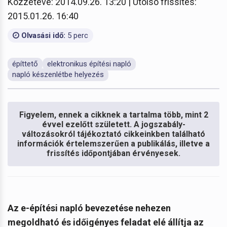
Közzétéve: 2014.09.26. 13:20 | Utolsó frissítés:
2015.01.26. 16:40
Olvasási idő:
5 perc
építtető
elektronikus építési napló
napló készenlétbe helyezés
Figyelem, ennek a cikknek a tartalma több, mint 2
évvel ezelőtt született. A jogszabály-
változásokról tájékoztató cikkeinkben található
információk értelemszerűen a publikálás, illetve a
frissítés időpontjában érvényesek.
Az e-építési napló bevezetése nehezen
megoldható és időigényes feladat elé állítja az