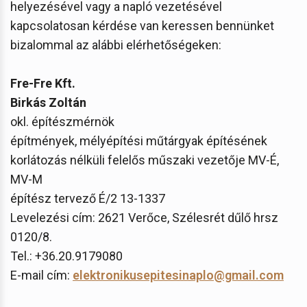
helyezésével vagy a napló vezetésével
kapcsolatosan kérdése van keressen bennünket
bizalommal az alábbi elérhetőségeken:
Fre-Fre Kft.
Birkás Zoltán
okl. építészmérnök
építmények, mélyépítési műtárgyak építésének
korlátozás nélküli felelős műszaki vezetője MV-É,
MV-M
építész tervező É/2 13-1337
Levelezési cím: 2621 Verőce, Szélesrét dűlő hrsz
0120/8.
Tel.: +36.20.9179080
E-mail cím:
elektronikusepitesinaplo@gmail.com