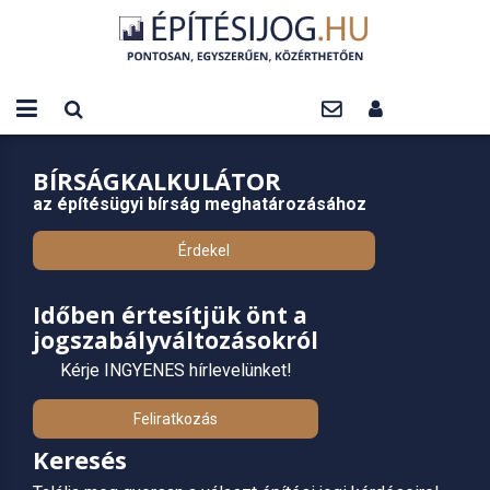
BÍRSÁGKALKULÁTOR
az építésügyi bírság meghatározásához
Érdekel
Időben értesítjük önt a
jogszabályváltozásokról
Kérje INGYENES hírlevelünket!
Feliratkozás
Keresés