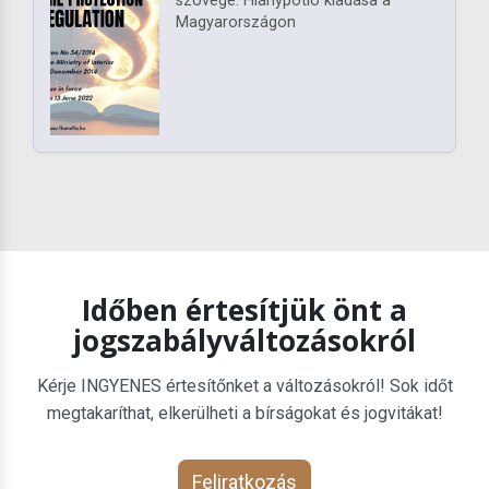
szövege. Hiánypótló kiadása a
Magyarországon
Időben értesítjük önt a
jogszabályváltozásokról
Kérje INGYENES értesítőnket a változásokról! Sok időt
megtakaríthat, elkerülheti a bírságokat és jogvitákat!
Feliratkozás