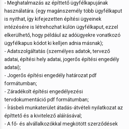
- Meghatalmazás az építtető ügyfélkapujának
használatára. (egy magánszemély több ügyfélkaput
is nyithat, így kifejezetten építési ügyeinek
intézésére is létrehozhat külön ügyfélkaput, ezzel
elkerülhető, hogy például az adóügyekre vonatkozó
ügyfélkapus kódot ki kelljen adnia másnak);
- Adatszolgáltatás (személyes adatok, tervező
adatai, építési hely adatai, jogerős építési engedély
adatai);
- Jogerős építési engedély határozat pdf
formátumban;
- Záradékolt építési engedélyezési
tervdokumentáció pdf formátumban;
- Írásbeli munkaterület átadás-átvételi nyilatkozat az
építtető és a kivitelező aláírásával;
- A fő- és alvállalkozókkal megkötött szerződések