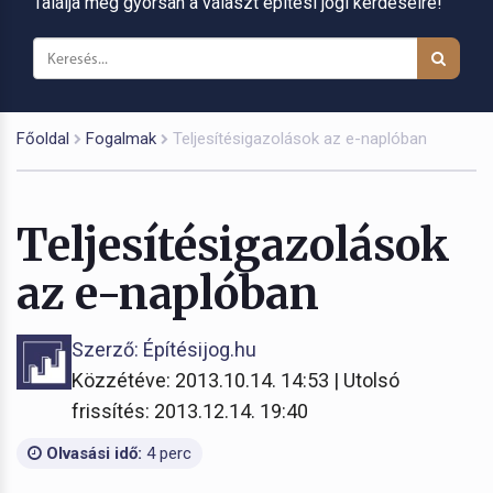
Találja meg gyorsan a választ építési jogi kérdéseire!
Főoldal
Fogalmak
Teljesítésigazolások az e-naplóban
Teljesítésigazolások
az e-naplóban
Szerző: Építésijog.hu
Közzétéve: 2013.10.14. 14:53 | Utolsó
frissítés: 2013.12.14. 19:40
Olvasási idő:
4 perc