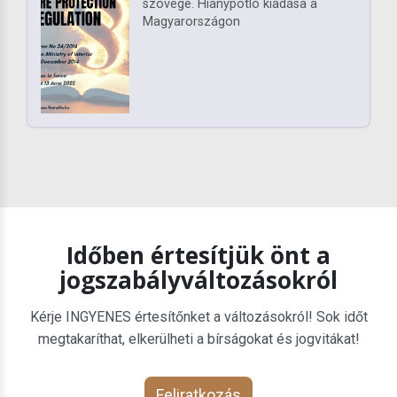
szövege. Hiánypótló kiadása a
Magyarországon
Időben értesítjük önt a
jogszabályváltozásokról
Kérje INGYENES értesítőnket a változásokról! Sok időt
megtakaríthat, elkerülheti a bírságokat és jogvitákat!
Feliratkozás