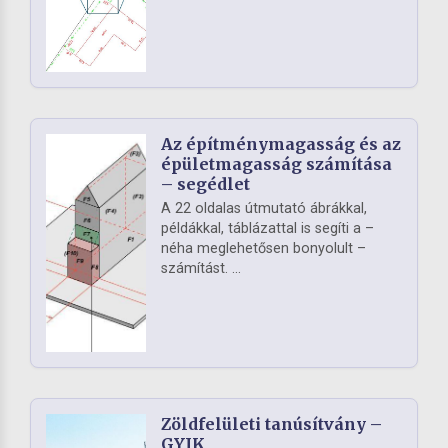
Az építménymagasság és az
épületmagasság számítása
– segédlet
A 22 oldalas útmutató ábrákkal,
példákkal, táblázattal is segíti a –
néha meglehetősen bonyolult –
számítást. ...
Zöldfelületi tanúsítvány –
GYIK