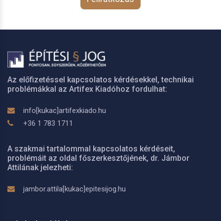
Az előfizetéssel kapcsolatos kérdésekkel, technikai
problémákkal az Artifex Kiadóhoz fordulhat:
info[kukac]artifexkiado.hu
+36 1 783 1711
A szakmai tartalommal kapcsolatos kérdéseit,
problémáit az oldal főszerkesztőjének, dr. Jámbor
Attilának jelezheti:
jambor.attila[kukac]epitesijog.hu