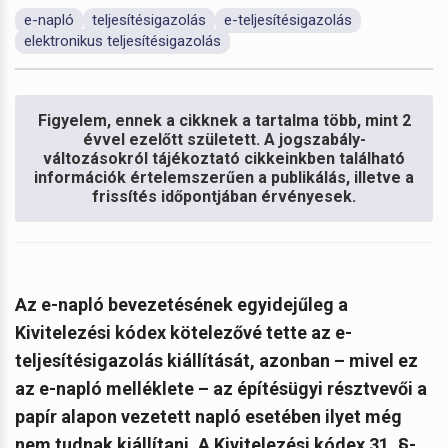
e-napló
teljesítésigazolás
e-teljesítésigazolás
elektronikus teljesítésigazolás
Figyelem, ennek a cikknek a tartalma több, mint 2
évvel ezelőtt született. A jogszabály-
változásokról tájékoztató cikkeinkben található
információk értelemszerűen a publikálás, illetve a
frissítés időpontjában érvényesek.
Az e-napló bevezetésének egyidejűleg a
Kivitelezési kódex kötelezővé tette az e-
teljesítésigazolás kiállítását, azonban – mivel ez
az e-napló melléklete – az építésügyi résztvevői a
papír alapon vezetett napló esetében ilyet még
nem tudnak kiállítani. A Kivitelezési kódex 31. §-