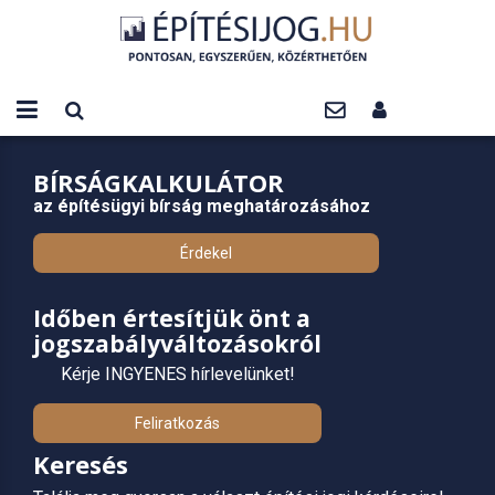
BÍRSÁGKALKULÁTOR
az építésügyi bírság meghatározásához
Érdekel
Időben értesítjük önt a
jogszabályváltozásokról
Kérje INGYENES hírlevelünket!
Feliratkozás
Keresés