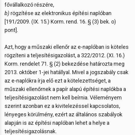
fővállalkozó részére,
b)
rögzítése az elektronikus építési naplóban
[191/2009. (IX. 15.) Korm. rend. 16. § (3) bek. o)
pont].
Azt, hogy a műszaki ellenőr az e-naplóban is köteles
rögzíteni a teljesítésigazolást, a 322/2012. (XI. 16.)
Korm. rendelet 71. § (2) bekezdése határozta meg
2013. október 1-jei hatállyal. Mivel a jogszabály csak
az e-naplókra írja elő ezt a kötelezettséget, a
műszaki ellenőrnek a papír alapú építési naplókba a
teljesítésigazolást nem kell beírnia. Véleményem
szerint azonban ez a kivitelezéssel kapcsolatos,
lényeges körülmény, ezért az általános szabályok
alapján is az építési naplóban lehet a helye a
teljesítésigazolásnak.